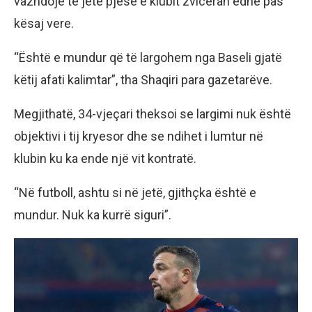
vazhdojë të jetë pjesë e klubit zviceran edhe pas
kësaj vere.
“Është e mundur që të largohem nga Baseli gjatë
këtij afati kalimtar”, tha Shaqiri para gazetarëve.
Megjithatë, 34-vjeçari theksoi se largimi nuk është
objektivi i tij kryesor dhe se ndihet i lumtur në
klubin ku ka ende një vit kontratë.
“Në futboll, ashtu si në jetë, gjithçka është e
mundur. Nuk ka kurrë siguri”.