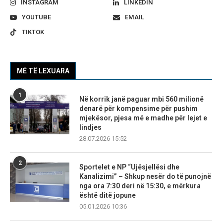
INSTAGRAM
LINKEDIN
YOUTUBE
EMAIL
TIKTOK
MË TË LEXUARA
1
Në korrik janë paguar mbi 560 milionë
denarë për kompensime për pushim
mjekësor, pjesa më e madhe për lejet e
lindjes
28.07.2026 15:52
2
Sportelet e NP “Ujësjellësi dhe
Kanalizimi” – Shkup nesër do të punojnë
nga ora 7:30 deri në 15:30, e mërkura
është ditë jopune
05.01.2026 10:36