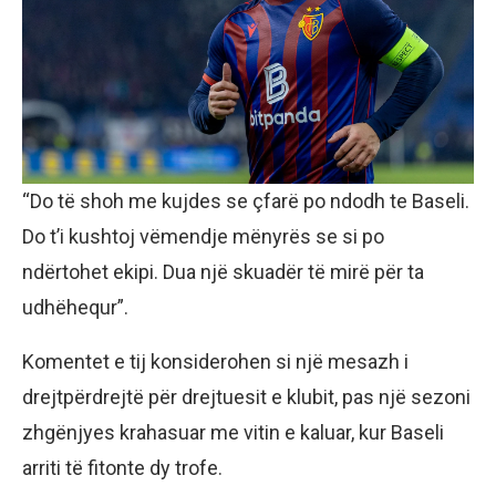
“Do të shoh me kujdes se çfarë po ndodh te Baseli.
Do t’i kushtoj vëmendje mënyrës se si po
ndërtohet ekipi. Dua një skuadër të mirë për ta
udhëhequr”.
Komentet e tij konsiderohen si një mesazh i
drejtpërdrejtë për drejtuesit e klubit, pas një sezoni
zhgënjyes krahasuar me vitin e kaluar, kur Baseli
arriti të fitonte dy trofe.