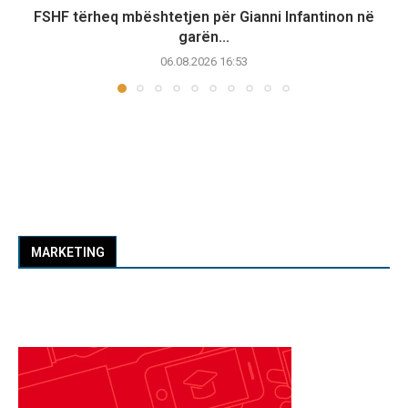
FSHF tërheq mbështetjen për Gianni Infantinon në
garën...
06.08.2026 16:53
MARKETING