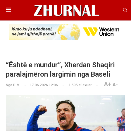
“Është e mundur”, Xherdan Shaqiri
paralajmëron largimin nga Baseli
A+
A-
Nga
D. V.
17.06.2026 12:06
1,595
e lexuar