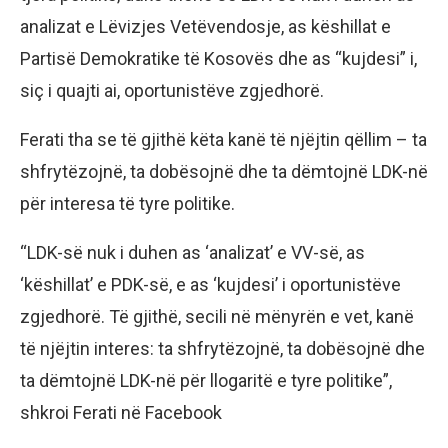
analizat e Lëvizjes Vetëvendosje, as këshillat e
Partisë Demokratike të Kosovës dhe as “kujdesi” i,
siç i quajti ai, oportunistëve zgjedhorë.
Ferati tha se të gjithë këta kanë të njëjtin qëllim – ta
shfrytëzojnë, ta dobësojnë dhe ta dëmtojnë LDK-në
për interesa të tyre politike.
“LDK-së nuk i duhen as ‘analizat’ e VV-së, as
‘këshillat’ e PDK-së, e as ‘kujdesi’ i oportunistëve
zgjedhorë. Të gjithë, secili në mënyrën e vet, kanë
të njëjtin interes: ta shfrytëzojnë, ta dobësojnë dhe
ta dëmtojnë LDK-në për llogaritë e tyre politike”,
shkroi Ferati në Facebook