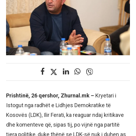
Prishtinë, 26 qershor, Zhurnal.mk –
Kryetari i
Istogut nga radhët e Lidhjes Demokratike të
Kosovës (LDK), Ilir Ferati, ka reaguar ndaj kritikave
dhe komenteve që, sipas tij, po vijnë nga partitë
tjera politike, duke thënë se LDK-së nuk i duhen as