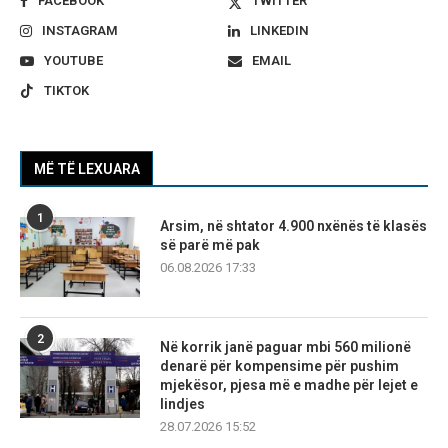
FACEBOOK
TWITTER
INSTAGRAM
LINKEDIN
YOUTUBE
EMAIL
TIKTOK
MË TË LEXUARA
1
Arsim, në shtator 4.900 nxënës të klasës
së parë më pak
06.08.2026 17:33
2
Në korrik janë paguar mbi 560 milionë
denarë për kompensime për pushim
mjekësor, pjesa më e madhe për lejet e
lindjes
28.07.2026 15:52