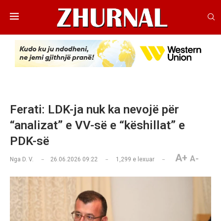
Ferati: LDK-ja nuk ka nevojë për
“analizat” e VV-së e “këshillat” e
PDK-së
A+
A-
Nga
D. V.
26.06.2026 09:22
1,299
e lexuar