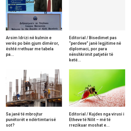
Arsim Idrizi në kulmin e
Editorial / Bisedimet pas
verës po bën gjum dimëror,
“perdeve” janë legjitime në
është rrethuar me tabela
diplomaci, por para
pa...
nënshkrimit patjetër të
ketë...
Sa janë të mbrojtur
Editorial / Kujdes nga virusi i
punëtorët e ndërtimtarisë
Etheve të Nilit – më të
sot?
rrezikuar moshat e...