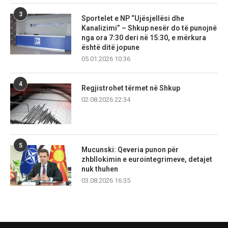
3
Sportelet e NP “Ujësjellësi dhe
Kanalizimi” – Shkup nesër do të punojnë
nga ora 7:30 deri në 15:30, e mërkura
është ditë jopune
05.01.2026 10:36
4
Regjistrohet tërmet në Shkup
02.08.2026 22:34
5
Mucunski: Qeveria punon për
zhbllokimin e eurointegrimeve, detajet
nuk thuhen
03.08.2026 16:35