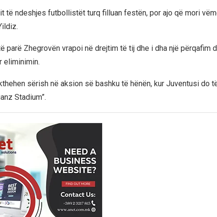
 të ndeshjes futbollistët turq filluan festën, por ajo që mori vë
ildiz.
ë parë Zhegrovën vrapoi në drejtim të tij dhe i dha një përqafim 
 eliminimin.
kthehen sërish në aksion së bashku të hënën, kur Juventusi do të 
ianz Stadium”.