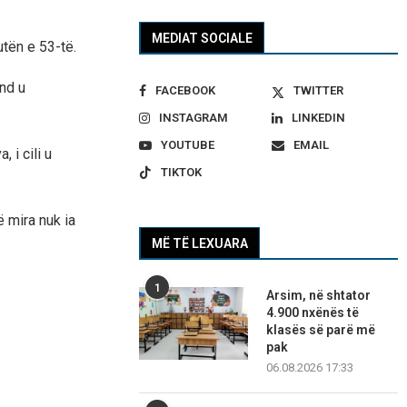
MEDIAT SOCIALE
utën e 53-të.
und u
FACEBOOK
TWITTER
INSTAGRAM
LINKEDIN
YOUTUBE
EMAIL
 i cili u
TIKTOK
 mira nuk ia
MË TË LEXUARA
1
Arsim, në shtator
4.900 nxënës të
klasës së parë më
pak
06.08.2026 17:33