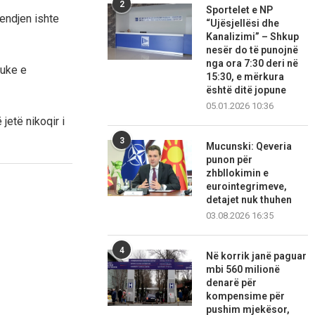
2
Sportelet e NP
mendjen ishte
“Ujësjellësi dhe
Kanalizimi” – Shkup
nesër do të punojnë
nga ora 7:30 deri në
duke e
15:30, e mërkura
është ditë jopune
05.01.2026 10:36
jetë nikoqir i
3
Mucunski: Qeveria
punon për
zhbllokimin e
eurointegrimeve,
detajet nuk thuhen
03.08.2026 16:35
4
Në korrik janë paguar
mbi 560 milionë
denarë për
kompensime për
pushim mjekësor,