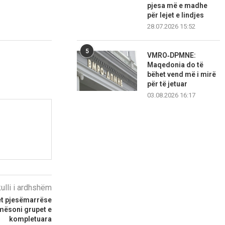
pjesa më e madhe
për lejet e lindjes
28.07.2026 15:52
5
VMRO‑DPMNE:
Maqedonia do të
bëhet vend më i mirë
për të jetuar
03.08.2026 16:17
kulli i ardhshëm
ret pjesëmarrëse
mësoni grupet e
kompletuara