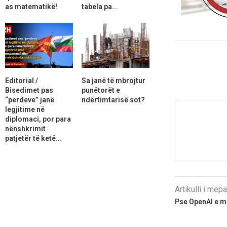
as matematikë!
tabela pa...
Editorial /
Sa janë të mbrojtur
Bisedimet pas
punëtorët e
“perdeve” janë
ndërtimtarisë sot?
legjitime në
diplomaci, por para
nënshkrimit
patjetër të ketë...
Artikulli i më
Pse OpenAI e mb