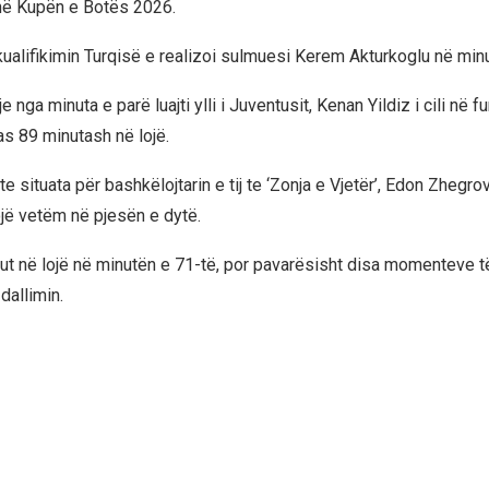
 në Kupën e Botës 2026.
 kualifikimin Turqisë e realizoi sulmuesi Kerem Akturkoglu në min
 nga minuta e parë luajti ylli i Juventusit, Kenan Yildiz i cili në f
 89 minutash në lojë.
te situata për bashkëlojtarin e tij te ‘Zonja e Vjetër’, Edon Zhegrova,
ojë vetëm në pjesën e dytë.
 fut në lojë në minutën e 71-të, por pavarësisht disa momenteve të
dallimin.