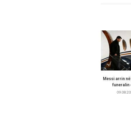
Messi arrin në
funeralin 
09.08.20