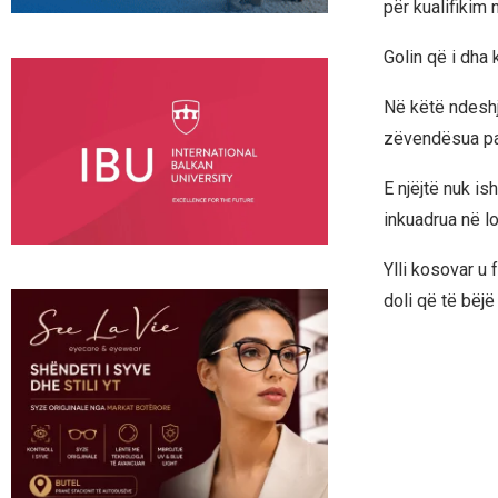
për kualifikim
Golin që i dha
Në këtë ndeshje
zëvendësua pas
E njëjtë nuk ish
inkuadrua në l
Ylli kosovar u
doli që të bëjë 