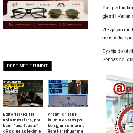
Pas përfundimit
gjesti i Kenan Y
20-vjeçari me t
ngushëlluar për
Dyshja do të ri
Genoas në “All
POSTIMET E FUNDIT
Editorial / Rritet
Arsim Idrizi në
nota mesatare, por
kulmin e verës po
kemi “analfabetë”
bën gjum dimëror,
që s’dinë as lexim e
është rrethuar me