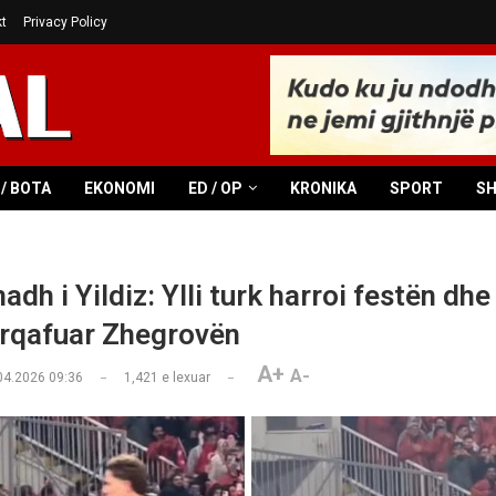
t
Privacy Policy
/ BOTA
EKONOMI
ED / OP
KRONIKA
SPORT
S
madh i Yildiz: Ylli turk harroi festën dhe
ërqafuar Zhegrovën
A+
A-
04.2026 09:36
1,421
e lexuar