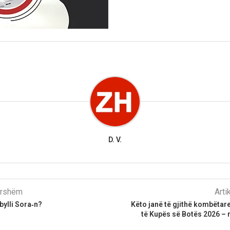
D. V.
parshëm
Arti
ylli Sora‑n?
Këto janë të gjithë kombëta
të Kupës së Botës 2026 – 