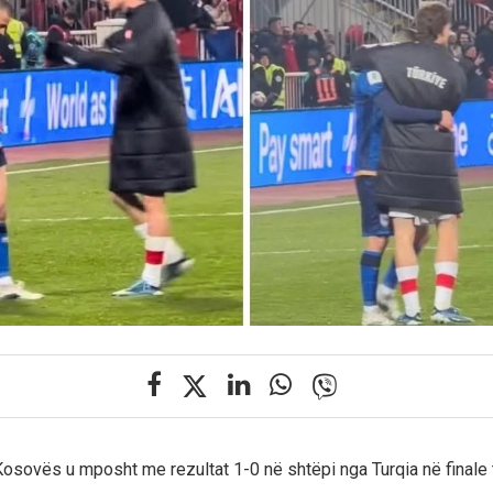
osovës u mposht me rezultat 1-0 në shtëpi nga Turqia në finale t