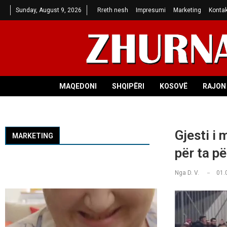
Sunday, August 9, 2026
Rreth nesh
Impresumi
Marketing
Kontak
MAQEDONI
SHQIPËRI
KOSOVË
RAJON 
Gjesti i 
MARKETING
për ta p
Nga
D. V.
01.