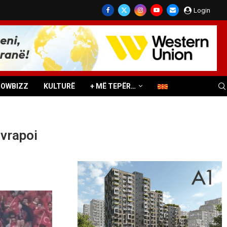
Login
HOWBIZZ
KULTURË
+ MË TEPËR…
 vrapoi