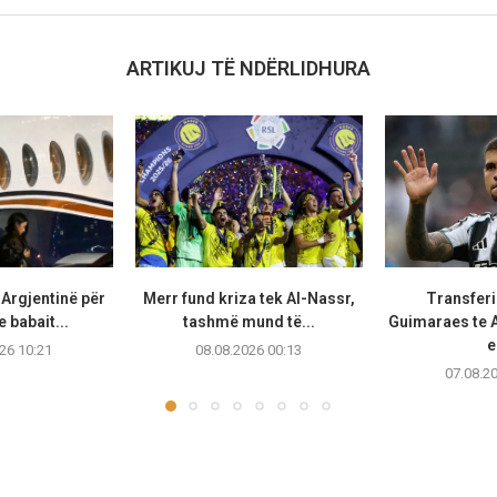
ARTIKUJ TË NDËRLIDHURA
 Argjentinë për
Merr fund kriza tek Al-Nassr,
Transferi
e babait...
tashmë mund të...
Guimaraes te A
e
26 10:21
08.08.2026 00:13
07.08.2