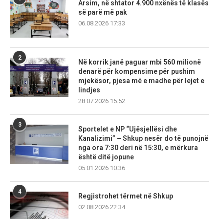
Arsim, në shtator 4.900 nxënës të klasës
së parë më pak
06.08.2026 17:33
2
Në korrik janë paguar mbi 560 milionë
denarë për kompensime për pushim
mjekësor, pjesa më e madhe për lejet e
lindjes
28.07.2026 15:52
3
Sportelet e NP “Ujësjellësi dhe
Kanalizimi” – Shkup nesër do të punojnë
nga ora 7:30 deri në 15:30, e mërkura
është ditë jopune
05.01.2026 10:36
4
Regjistrohet tërmet në Shkup
02.08.2026 22:34