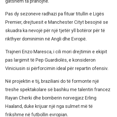
gatshëm ta pranojnë.
Pas dy sezoneve radhazi pa fituar titullin e Ligës
Premier, drejtuesit e Manchester Cityt besojnë se
skuadra ka nevojë për një tjetër yll botëror për të
rikthyer dominimin në Angli dhe Evropë.
Trajneri Enzo Maresca, i cili mori drejtimin e ekipit
pas largimit të Pep Guardiolës, e konsideron
Viniciusin si përforcimin ideal për repartin ofensiv.
Në projektin e tij, braziliani do të formonte një
treshe spektakolare së bashku me talentin francez
Rayan Cherki dhe bomberin norvegjez Erling
Haaland, duke krijuar një nga sulmet më të
frikshme në futbollin evropian.