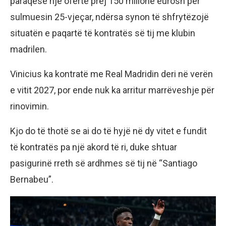
paraqesë një ofertë prej 150 milionë eurosh për
sulmuesin 25-vjeçar, ndërsa synon të shfrytëzojë
situatën e paqartë të kontratës së tij me klubin
madrilen.
Vinicius ka kontratë me Real Madridin deri në verën
e vitit 2027, por ende nuk ka arritur marrëveshje për
rinovimin.
Kjo do të thotë se ai do të hyjë në dy vitet e fundit
të kontratës pa një akord të ri, duke shtuar
pasigurinë rreth së ardhmes së tij në “Santiago
Bernabeu”.