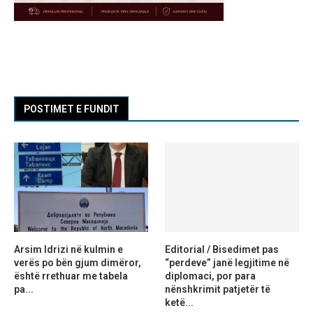
POSTIMET E FUNDIT
Arsim Idrizi në kulmin e
Editorial / Bisedimet pas
verës po bën gjum dimëror,
“perdeve” janë legjitime në
është rrethuar me tabela
diplomaci, por para
pa...
nënshkrimit patjetër të
ketë...