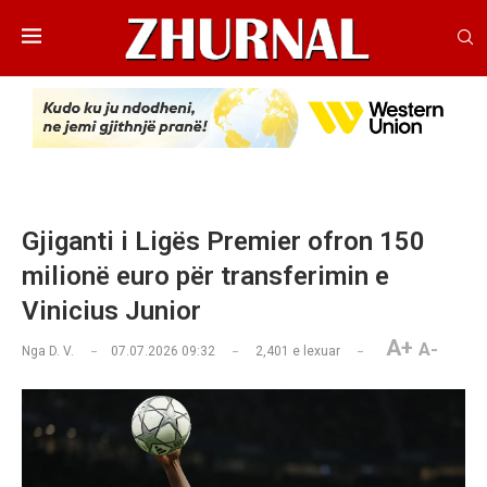
Gjiganti i Ligës Premier ofron 150
milionë euro për transferimin e
Vinicius Junior
A+
A-
Nga
D. V.
07.07.2026 09:32
2,401
e lexuar