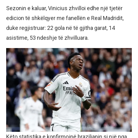
Sezonin e kaluar, Vinicius zhvilloi edhe një tjetër
edicion të shkëlqyer me fanellën e Real Madridit,
duke regjistruar: 22 gola në të gjitha garat, 14
asistime, 53 ndeshje të zhvilluara.
Këto statistika e konfirmojnë brazilianin si një nga