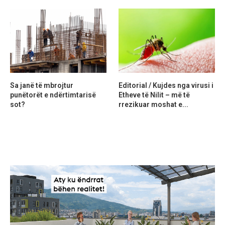
Sa janë të mbrojtur
Editorial / Kujdes nga virusi i
punëtorët e ndërtimtarisë
Etheve të Nilit – më të
sot?
rrezikuar moshat e...