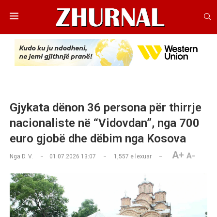
Gjykata dënon 36 persona për thirrje
nacionaliste në “Vidovdan”, nga 700
euro gjobë dhe dëbim nga Kosova
A+
A-
Nga
D. V.
01.07.2026 13:07
1,557
e lexuar