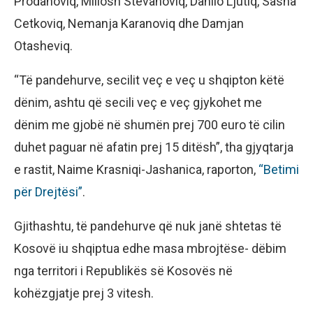
Prodanoviq, Millosh Stevanoviq, Danilo Ljutiq, Sasha
Cetkoviq, Nemanja Karanoviq dhe Damjan
Otasheviq.
“Të pandehurve, secilit veç e veç u shqipton këtë
dënim, ashtu që secili veç e veç gjykohet me
dënim me gjobë në shumën prej 700 euro të cilin
duhet paguar në afatin prej 15 ditësh”, tha gjyqtarja
e rastit, Naime Krasniqi-Jashanica, raporton,
“Betimi
për Drejtësi”
.
Gjithashtu, të pandehurve që nuk janë shtetas të
Kosovë iu shqiptua edhe masa mbrojtëse- dëbim
nga territori i Republikës së Kosovës në
kohëzgjatje prej 3 vitesh.