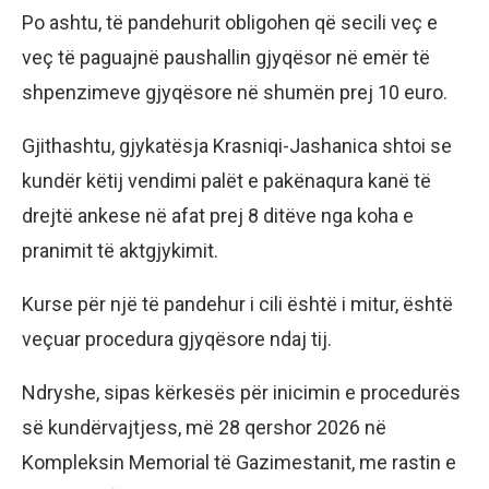
Po ashtu, të pandehurit obligohen që secili veç e
veç të paguajnë paushallin gjyqësor në emër të
shpenzimeve gjyqësore në shumën prej 10 euro.
Gjithashtu, gjykatësja Krasniqi-Jashanica shtoi se
kundër këtij vendimi palët e pakënaqura kanë të
drejtë ankese në afat prej 8 ditëve nga koha e
pranimit të aktgjykimit.
Kurse për një të pandehur i cili është i mitur, është
veçuar procedura gjyqësore ndaj tij.
Ndryshe, sipas kërkesës për inicimin e procedurës
së kundërvajtjess, më 28 qershor 2026 në
Kompleksin Memorial të Gazimestanit, me rastin e