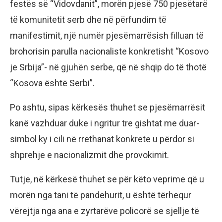
festës së “Vidovdanit”, morën pjesë 750 pjesëtarë
të komunitetit serb dhe në përfundim të
manifestimit, një numër pjesëmarrësish filluan të
brohorisin parulla nacionaliste konkretisht “Kosovo
je Srbija”- në gjuhën serbe, që në shqip do të thotë
“Kosova është Serbi”.
Po ashtu, sipas kërkesës thuhet se pjesëmarrësit
kanë vazhduar duke i ngritur tre gishtat me duar-
simbol ky i cili në rrethanat konkrete u përdor si
shprehje e nacionalizmit dhe provokimit.
Tutje, në kërkesë thuhet se për këto veprime që u
morën nga tani të pandehurit, u është tërhequr
vërejtja nga ana e zyrtarëve policorë se sjellje të