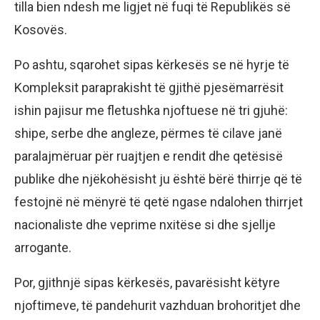
tilla bien ndesh me ligjet në fuqi të Republikës së
Kosovës.
Po ashtu, sqarohet sipas kërkesës se në hyrje të
Kompleksit paraprakisht të gjithë pjesëmarrësit
ishin pajisur me fletushka njoftuese në tri gjuhë:
shipe, serbe dhe angleze, përmes të cilave janë
paralajmëruar për ruajtjen e rendit dhe qetësisë
publike dhe njëkohësisht ju është bërë thirrje që të
festojnë në mënyrë të qetë ngase ndalohen thirrjet
nacionaliste dhe veprime nxitëse si dhe sjellje
arrogante.
Por, gjithnjë sipas kërkesës, pavarësisht këtyre
njoftimeve, të pandehurit vazhduan brohoritjet dhe