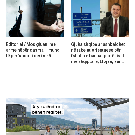
Editorial / Mos gjuani me
Gjuha shqipe anashkalohet
armë nëpër dasma – mund
në tabelat orientuese për
të përfundoni deri në 5...
fshatin e banuar plotësisht
me shqiptarë, Llojan, kur...