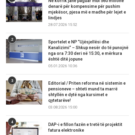
Në korrik janë paguar mbi 560 milionë
denarë për kompensime për pushim
mjekësor, pjesa më e madhe për lejet e
lindjes
28.07.2026 15:52
2
Sportelet e NP “Ujësjellësi dhe
Kanalizimi” – Shkup nesër do të punojnë
nga ora 7:30 deri në 15:30, e mërkura
është ditë jopune
05.01.2026 10:36
3
Editorial / Priten reforma në sistemin e
pensioneve – shteti mund ta marrë
shtyllën e dytë nga kursimet e
qytetarëve!
03.08.2026 15:00
4
DAP-i e fillon fazën e tretë të projektit
fatura elektronike