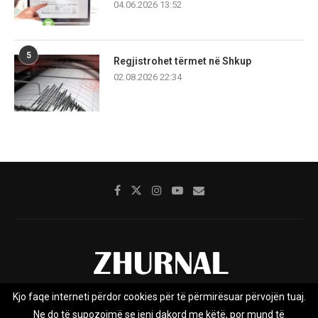
04.06.2026 13:52
5
Regjistrohet tërmet në Shkup
02.08.2026 22:34
Kjo faqe interneti përdor cookies për të përmirësuar përvojën tuaj.
Rreth nesh
Impresumi
Marketing
Kontakt
Ne do të supozojmë se jeni dakord me këtë, por mund të