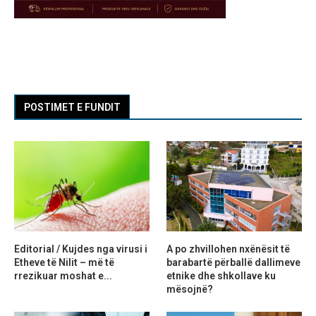
POSTIMET E FUNDIT
Editorial / Kujdes nga virusi i
A po zhvillohen nxënësit të
Etheve të Nilit – më të
barabartë përballë dallimeve
rrezikuar moshat e...
etnike dhe shkollave ku
mësojnë?