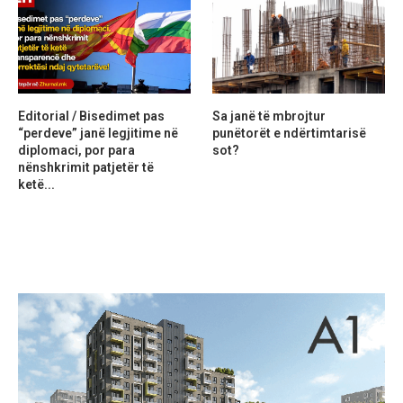
Editorial / Bisedimet pas
Sa janë të mbrojtur
“perdeve” janë legjitime në
punëtorët e ndërtimtarisë
diplomaci, por para
sot?
nënshkrimit patjetër të
ketë...