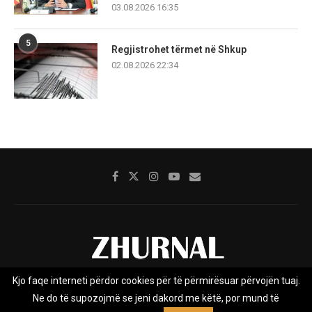
03.08.2026 16:35
5
Regjistrohet tërmet në Shkup
02.08.2026 22:34
Kjo faqe interneti përdor cookies për të përmirësuar përvojën tuaj.
Rreth nesh
Impresumi
Marketing
Kontakt
Ne do të supozojmë se jeni dakord me këtë, por mund të
Privacy Policy