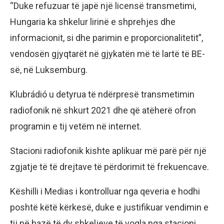
“Duke refuzuar të japë një licensë transmetimi,
Hungaria ka shkelur lirinë e shprehjes dhe
informacionit, si dhe parimin e proporcionalitetit”,
vendosën gjyqtarët në gjykatën më të lartë të BE-
së, në Luksemburg.
Klubrádió u detyrua të ndërpresë transmetimin
radiofonik në shkurt 2021 dhe që atëherë ofron
programin e tij vetëm në internet.
Stacioni radiofonik kishte aplikuar më parë për një
zgjatje të të drejtave të përdorimit të frekuencave.
Këshilli i Medias i kontrolluar nga qeveria e hodhi
poshtë këtë kërkesë, duke e justifikuar vendimin e
tij në bazë të dy shkeljeve të vogla nga stacioni