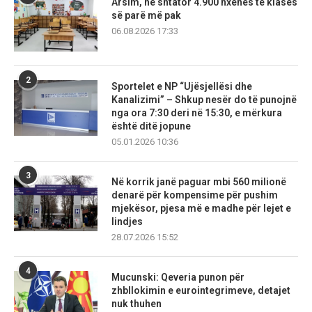
Arsim, në shtator 4.900 nxënës të klasës
së parë më pak
06.08.2026 17:33
2
Sportelet e NP “Ujësjellësi dhe
Kanalizimi” – Shkup nesër do të punojnë
nga ora 7:30 deri në 15:30, e mërkura
është ditë jopune
05.01.2026 10:36
3
Në korrik janë paguar mbi 560 milionë
denarë për kompensime për pushim
mjekësor, pjesa më e madhe për lejet e
lindjes
28.07.2026 15:52
4
Mucunski: Qeveria punon për
zhbllokimin e eurointegrimeve, detajet
nuk thuhen