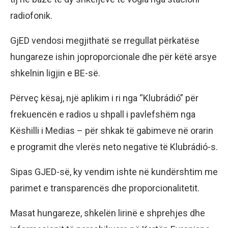
radiofonik.
GjED vendosi megjithatë se rregullat përkatëse
hungareze ishin joproporcionale dhe për këtë arsye
shkelnin ligjin e BE-së.
Përveç kësaj, një aplikim i ri nga “Klubrádió” për
frekuencën e radios u shpall i pavlefshëm nga
Këshilli i Medias – për shkak të gabimeve në orarin
e programit dhe vlerës neto negative të Klubrádió-s.
Sipas GJED-së, ky vendim ishte në kundërshtim me
parimet e transparencës dhe proporcionalitetit.
Masat hungareze, shkelën lirinë e shprehjes dhe