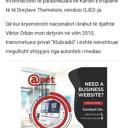
informacionit të parashikuara në Kartën Evropiane
të të Drejtave Themelore, vendosi GJED-ja.
Që kur kryeministri nacionalist i krahut të djathtë
Viktor Orbán mori detyrën në vitin 2010,
transmetuesi privat “Klubrádió” i është nënshtruar
rregullisht shtypjes nga autoriteti i medias.