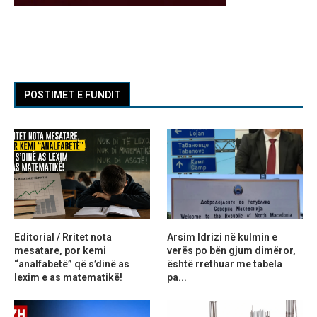
POSTIMET E FUNDIT
Editorial / Rritet nota
Arsim Idrizi në kulmin e
mesatare, por kemi
verës po bën gjum dimëror,
“analfabetë” që s’dinë as
është rrethuar me tabela
lexim e as matematikë!
pa...