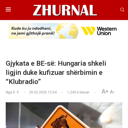
Gjykata e BE-së: Hungaria shkeli
ligjin duke kufizuar shërbimin e
“Klubradio”
A+
A-
Nga
D. V.
26.02.2026 13:54
1,243
e lexuar