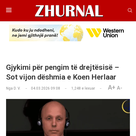
Gjykimi për pengim të drejtësisë –
Sot vijon dëshmia e Koen Herlaar
A+
A-
Nga
D. V.
04.03.2026 09:08
1,248
e lexuar