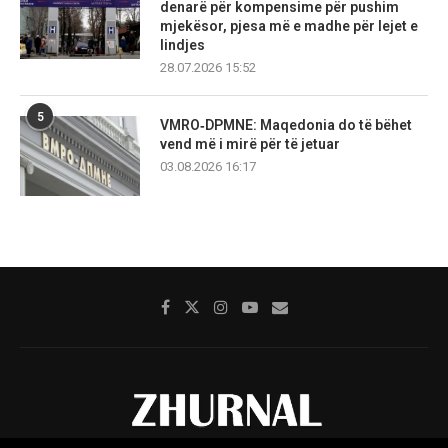
denarë për kompensime për pushim
mjekësor, pjesa më e madhe për lejet e
lindjes
28.07.2026 15:52
5
VMRO‑DPMNE: Maqedonia do të bëhet
vend më i mirë për të jetuar
03.08.2026 16:17