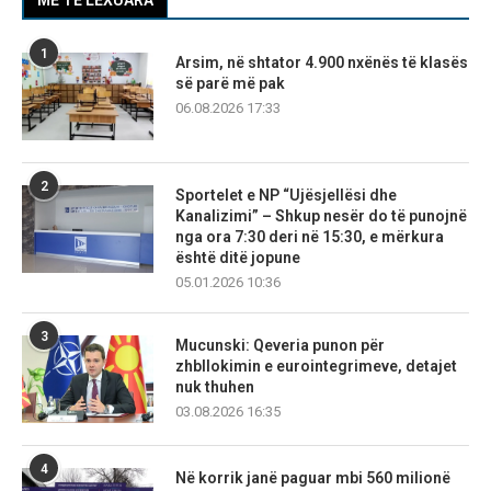
MË TË LEXUARA
1
Arsim, në shtator 4.900 nxënës të klasës
së parë më pak
06.08.2026 17:33
2
Sportelet e NP “Ujësjellësi dhe
Kanalizimi” – Shkup nesër do të punojnë
nga ora 7:30 deri në 15:30, e mërkura
është ditë jopune
05.01.2026 10:36
3
Mucunski: Qeveria punon për
zhbllokimin e eurointegrimeve, detajet
nuk thuhen
03.08.2026 16:35
4
Në korrik janë paguar mbi 560 milionë