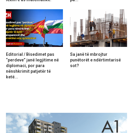
Editorial / Bisedimet pas
Sa janë të mbrojtur
“perdeve” janë legjitime në
punëtorët e ndërtimtarisë
diplomaci, por para
sot?
nënshkrimit patjetër të
ketë...