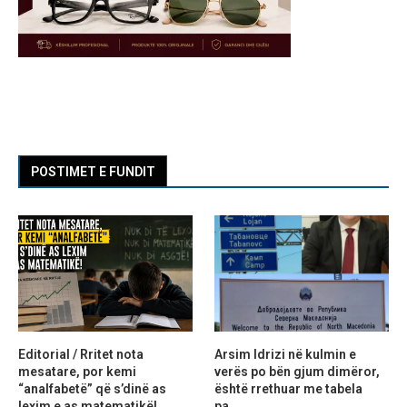
POSTIMET E FUNDIT
Editorial / Rritet nota
Arsim Idrizi në kulmin e
mesatare, por kemi
verës po bën gjum dimëror,
“analfabetë” që s’dinë as
është rrethuar me tabela
lexim e as matematikë!
pa...