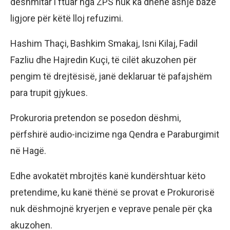
dëshmitar i ftuar nga ZPS nuk ka dhënë asnjë bazë
ligjore për këtë lloj refuzimi.
Hashim Thaçi, Bashkim Smakaj, Isni Kilaj, Fadil
Fazliu dhe Hajredin Kuçi, të cilët akuzohen për
pengim të drejtësisë, janë deklaruar të pafajshëm
para trupit gjykues.
Prokuroria pretendon se posedon dëshmi,
përfshirë audio-incizime nga Qendra e Paraburgimit
në Hagë.
Edhe avokatët mbrojtës kanë kundërshtuar këto
pretendime, ku kanë thënë se provat e Prokurorisë
nuk dëshmojnë kryerjen e veprave penale për çka
akuzohen.