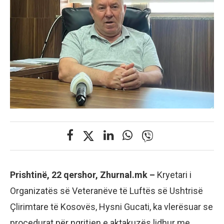
Prishtinë, 22 qershor, Zhurnal.mk –
Kryetari i
Organizatës së Veteranëve të Luftës së Ushtrisë
Çlirimtare të Kosovës, Hysni Gucati, ka vlerësuar se
procedurat për ngritjen e aktakuzës lidhur me