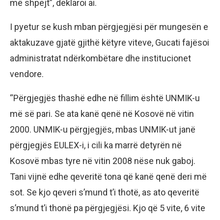
më shpejt”, deklaroi ai.
I pyetur se kush mban përgjegjësi për mungesën e
aktakuzave gjatë gjithë këtyre viteve, Gucati fajësoi
administratat ndërkombëtare dhe institucionet
vendore.
“Përgjegjës thashë edhe në fillim është UNMIK-u
më së pari. Se ata kanë qenë në Kosovë në vitin
2000. UNMIK-u përgjegjës, mbas UNMIK-ut janë
përgjegjës EULEX-i, i cili ka marrë detyrën në
Kosovë mbas tyre në vitin 2008 nëse nuk gaboj.
Tani vijnë edhe qeveritë tona që kanë qenë deri më
sot. Se kjo qeveri s’mund t’i thotë, as ato qeveritë
s’mund t’i thonë pa përgjegjësi. Kjo që 5 vite, 6 vite