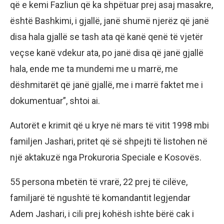
që e kemi Fazliun që ka shpëtuar prej asaj masakre,
është Bashkimi, i gjallë, janë shumë njerëz që janë
disa hala gjallë se tash ata që kanë qenë të vjetër
veçse kanë vdekur ata, po janë disa që janë gjallë
hala, ende me ta mundemi me u marrë, me
dëshmitarët që janë gjallë, me i marrë faktet me i
dokumentuar”, shtoi ai.
Autorët e krimit që u krye në mars të vitit 1998 mbi
familjen Jashari, pritet që së shpejti të listohen në
një aktakuzë nga Prokuroria Speciale e Kosovës.
55 persona mbetën të vrarë, 22 prej të cilëve,
familjarë të ngushtë të komandantit legjendar
Adem Jashari, i cili prej kohësh ishte bërë cak i