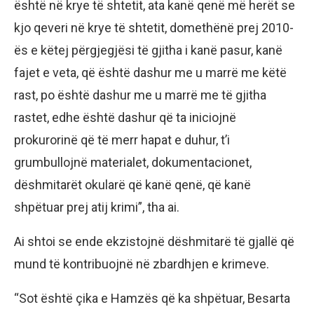
është në krye të shtetit, ata kanë qenë më herët se
kjo qeveri në krye të shtetit, domethënë prej 2010-
ës e këtej përgjegjësi të gjitha i kanë pasur, kanë
fajet e veta, që është dashur me u marrë me këtë
rast, po është dashur me u marrë me të gjitha
rastet, edhe është dashur që ta iniciojnë
prokurorinë që të merr hapat e duhur, t’i
grumbullojnë materialet, dokumentacionet,
dëshmitarët okularë që kanë qenë, që kanë
shpëtuar prej atij krimi”, tha ai.
Ai shtoi se ende ekzistojnë dëshmitarë të gjallë që
mund të kontribuojnë në zbardhjen e krimeve.
“Sot është çika e Hamzës që ka shpëtuar, Besarta