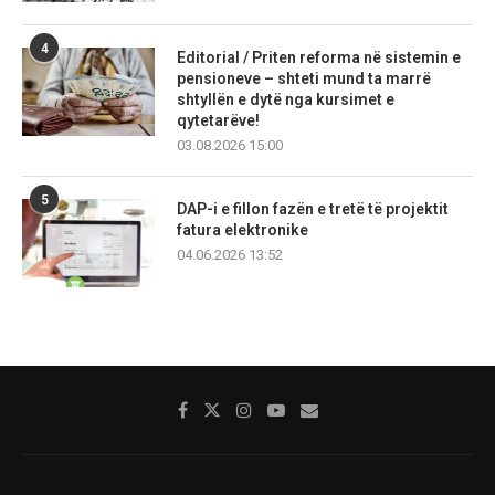
4
Editorial / Priten reforma në sistemin e
pensioneve – shteti mund ta marrë
shtyllën e dytë nga kursimet e
qytetarëve!
03.08.2026 15:00
5
DAP-i e fillon fazën e tretë të projektit
fatura elektronike
04.06.2026 13:52