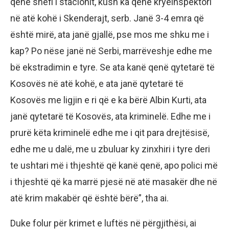
qenë shefi i stacionit, kush ka qenë kryeinspektori
në atë kohë i Skenderajt, serb. Janë 3-4 emra që
është mirë, ata janë gjallë, pse mos me shku me i
kap? Po nëse janë në Serbi, marrëveshje edhe me
bë ekstradimin e tyre. Se ata kanë qenë qytetarë të
Kosovës në atë kohë, e ata janë qytetarë të
Kosovës me ligjin e ri që e ka bërë Albin Kurti, ata
janë qytetarë të Kosovës, ata kriminelë. Edhe me i
prurë këta kriminelë edhe me i qit para drejtësisë,
edhe me u dalë, me u zbuluar ky zinxhiri i tyre deri
te ushtari më i thjeshtë që kanë qenë, apo polici më
i thjeshtë që ka marrë pjesë në atë masakër dhe në
atë krim makabër që është bërë”, tha ai.
Duke folur për krimet e luftës në përgjithësi, ai