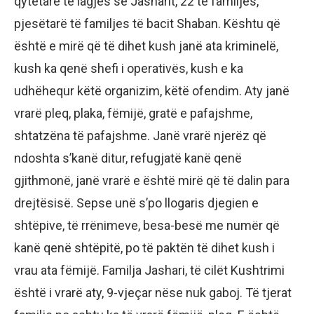
qytetarë të lagjes së Jasharit, 22 të familjes,
pjesëtarë të familjes të bacit Shaban. Kështu që
është e mirë që të dihet kush janë ata kriminelë,
kush ka qenë shefi i operativës, kush e ka
udhëhequr këtë organizim, këtë ofendim. Aty janë
vrarë pleq, plaka, fëmijë, gratë e pafajshme,
shtatzëna të pafajshme. Janë vrarë njerëz që
ndoshta s’kanë ditur, refugjatë kanë qenë
gjithmonë, janë vrarë e është mirë që të dalin para
drejtësisë. Sepse unë s’po llogaris djegien e
shtëpive, të rrënimeve, besa-besë me numër që
kanë qenë shtëpitë, po të paktën të dihet kush i
vrau ata fëmijë. Familja Jashari, të cilët Kushtrimi
është i vrarë aty, 9-vjeçar nëse nuk gaboj. Të tjerat