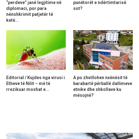
“perdeve” janë legjitime në
punëtorët e ndërtimtarisë
diplomaci, por para
sot?
nënshkrimit patjetër të
ketë...
Editorial / Kujdes nga virusi i
A po zhvillohen nxënësit të
Etheve të Nilit – më të
barabartë përballë dallimeve
rrezikuar moshat e...
etnike dhe shkollave ku
mësojnë?