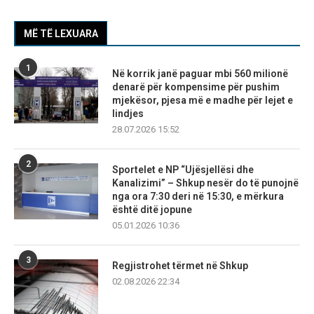
MË TË LEXUARA
1
Në korrik janë paguar mbi 560 milionë
denarë për kompensime për pushim
mjekësor, pjesa më e madhe për lejet e
lindjes
28.07.2026 15:52
2
Sportelet e NP “Ujësjellësi dhe
Kanalizimi” – Shkup nesër do të punojnë
nga ora 7:30 deri në 15:30, e mërkura
është ditë jopune
05.01.2026 10:36
3
Regjistrohet tërmet në Shkup
02.08.2026 22:34