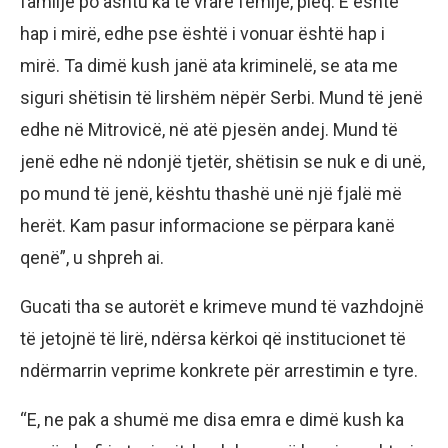
familje po ashtu ka të vrarë fëmijë, pleq. E është
hap i mirë, edhe pse është i vonuar është hap i
mirë. Ta dimë kush janë ata kriminelë, se ata me
siguri shëtisin të lirshëm nëpër Serbi. Mund të jenë
edhe në Mitrovicë, në atë pjesën andej. Mund të
jenë edhe në ndonjë tjetër, shëtisin se nuk e di unë,
po mund të jenë, kështu thashë unë një fjalë më
herët. Kam pasur informacione se përpara kanë
qenë”, u shpreh ai.
Gucati tha se autorët e krimeve mund të vazhdojnë
të jetojnë të lirë, ndërsa kërkoi që institucionet të
ndërmarrin veprime konkrete për arrestimin e tyre.
“E, ne pak a shumë me disa emra e dimë kush ka