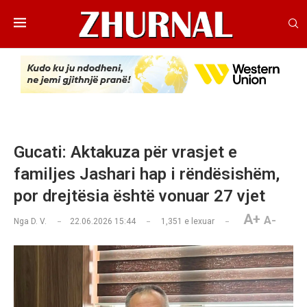
Gucati: Aktakuza për vrasjet e
familjes Jashari hap i rëndësishëm,
por drejtësia është vonuar 27 vjet
A+
A-
Nga
D. V.
22.06.2026 15:44
1,351
e lexuar