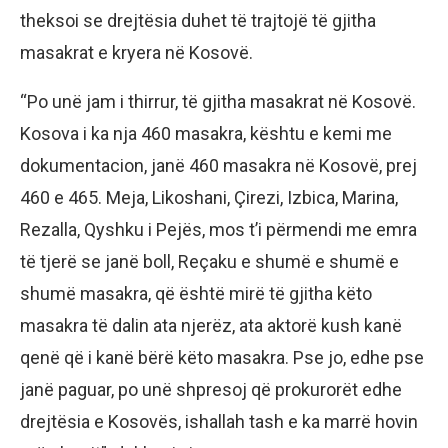
theksoi se drejtësia duhet të trajtojë të gjitha
masakrat e kryera në Kosovë.
“Po unë jam i thirrur, të gjitha masakrat në Kosovë.
Kosova i ka nja 460 masakra, kështu e kemi me
dokumentacion, janë 460 masakra në Kosovë, prej
460 e 465. Meja, Likoshani, Çirezi, Izbica, Marina,
Rezalla, Qyshku i Pejës, mos t’i përmendi me emra
të tjerë se janë boll, Reçaku e shumë e shumë e
shumë masakra, që është mirë të gjitha këto
masakra të dalin ata njerëz, ata aktorë kush kanë
qenë që i kanë bërë këto masakra. Pse jo, edhe pse
janë paguar, po unë shpresoj që prokurorët edhe
drejtësia e Kosovës, ishallah tash e ka marrë hovin