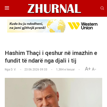
Hashim Thaçi i qeshur në imazhin e
fundit të ndarë nga djali i tij
A+
A-
Nga
D. V.
23.06.2026 09:33
1,384
e lexuar