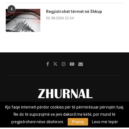
5
Regjistrohet tërmet në Shkup
02.08.2026 22:34
Kjo faqe interneti përdor cookies për të përmirësuar përvojën tuaj.
Rreth nesh
Impresumi
Marketing
Kontakt
Ne do të supozojmë se jeni dakord me këtë, por mund të
Privacy Policy
çregjistroheni nëse dëshironi.
Pranoj
Lexo më tepër
Zhurnal.mk është Agjenci e Lajmeve e pavarur, e themeluar në vitin