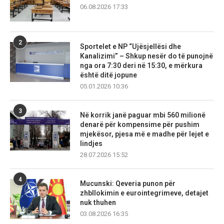
06.08.2026 17:33
2
Sportelet e NP “Ujësjellësi dhe
Kanalizimi” – Shkup nesër do të punojnë
nga ora 7:30 deri në 15:30, e mërkura
është ditë jopune
05.01.2026 10:36
3
Në korrik janë paguar mbi 560 milionë
denarë për kompensime për pushim
mjekësor, pjesa më e madhe për lejet e
lindjes
28.07.2026 15:52
4
Mucunski: Qeveria punon për
zhbllokimin e eurointegrimeve, detajet
nuk thuhen
03.08.2026 16:35