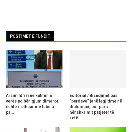
POSTIMET E FUNDIT
Arsim Idrizi në kulmin e
Editorial / Bisedimet pas
verës po bën gjum dimëror,
“perdeve” janë legjitime në
është rrethuar me tabela
diplomaci, por para
pa...
nënshkrimit patjetër të
ketë...