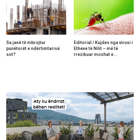
Sa janë të mbrojtur
Editorial / Kujdes nga virusi i
punëtorët e ndërtimtarisë
Etheve të Nilit – më të
sot?
rrezikuar moshat e...