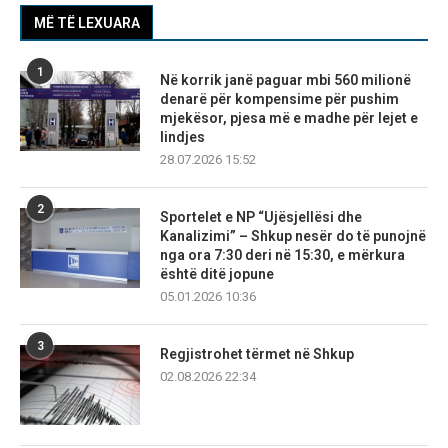
MË TË LEXUARA
1
Në korrik janë paguar mbi 560 milionë
denarë për kompensime për pushim
mjekësor, pjesa më e madhe për lejet e
lindjes
28.07.2026 15:52
2
Sportelet e NP “Ujësjellësi dhe
Kanalizimi” – Shkup nesër do të punojnë
nga ora 7:30 deri në 15:30, e mërkura
është ditë jopune
05.01.2026 10:36
3
Regjistrohet tërmet në Shkup
02.08.2026 22:34