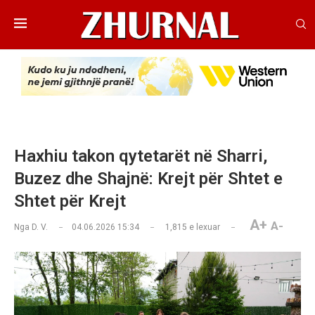
Haxhiu takon qytetarët në Sharri,
Buzez dhe Shajnë: Krejt për Shtet e
Shtet për Krejt
A+
A-
Nga
D. V.
04.06.2026 15:34
1,815
e lexuar