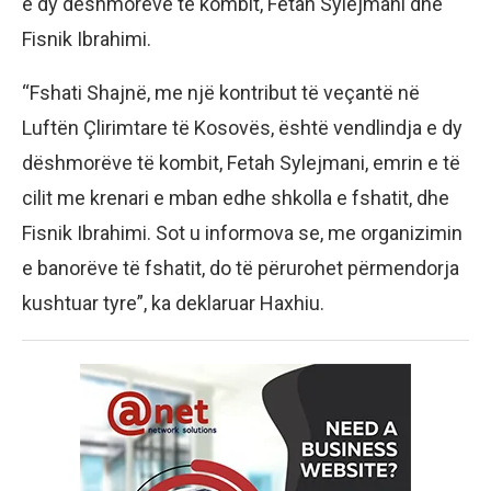
e dy dëshmorëve të kombit, Fetah Sylejmani dhe
Fisnik Ibrahimi.
“Fshati Shajnë, me një kontribut të veçantë në
Luftën Çlirimtare të Kosovës, është vendlindja e dy
dëshmorëve të kombit, Fetah Sylejmani, emrin e të
cilit me krenari e mban edhe shkolla e fshatit, dhe
Fisnik Ibrahimi. Sot u informova se, me organizimin
e banorëve të fshatit, do të përurohet përmendorja
kushtuar tyre”, ka deklaruar Haxhiu.