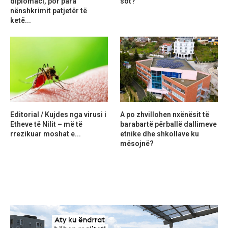
diplomaci, por para
sot?
nënshkrimit patjetër të
ketë...
Editorial / Kujdes nga virusi i
A po zhvillohen nxënësit të
Etheve të Nilit – më të
barabartë përballë dallimeve
rrezikuar moshat e...
etnike dhe shkollave ku
mësojnë?