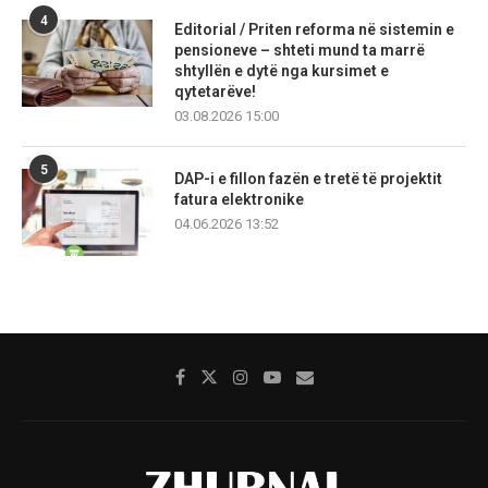
4
Editorial / Priten reforma në sistemin e
pensioneve – shteti mund ta marrë
shtyllën e dytë nga kursimet e
qytetarëve!
03.08.2026 15:00
5
DAP-i e fillon fazën e tretë të projektit
fatura elektronike
04.06.2026 13:52