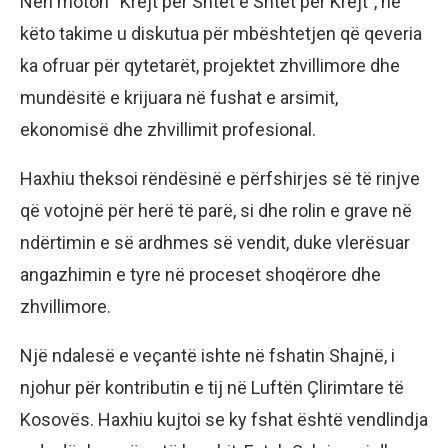
Nën moton “Krejt për Shtet e Shtet për Krejt”, në
këto takime u diskutua për mbështetjen që qeveria
ka ofruar për qytetarët, projektet zhvillimore dhe
mundësitë e krijuara në fushat e arsimit,
ekonomisë dhe zhvillimit profesional.
Haxhiu theksoi rëndësinë e përfshirjes së të rinjve
që votojnë për herë të parë, si dhe rolin e grave në
ndërtimin e së ardhmes së vendit, duke vlerësuar
angazhimin e tyre në proceset shoqërore dhe
zhvillimore.
Një ndalesë e veçantë ishte në fshatin Shajnë, i
njohur për kontributin e tij në Luftën Çlirimtare të
Kosovës. Haxhiu kujtoi se ky fshat është vendlindja