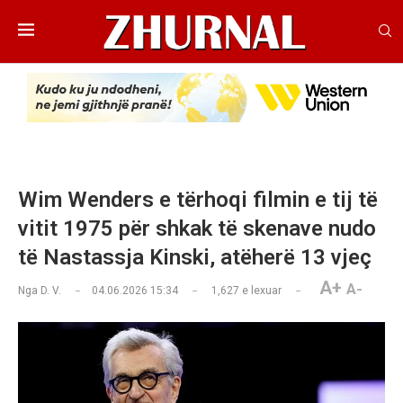
Wim Wenders e tërhoqi filmin e tij të
vitit 1975 për shkak të skenave nudo
të Nastassja Kinski, atëherë 13 vjeç
A+
A-
Nga
D. V.
04.06.2026 15:34
1,627
e lexuar