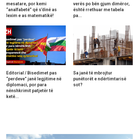
mesatare, por kemi
verës po bën gjum dimëror,
“analfabetë” që s’dinë as
është rrethuar me tabela
lexim e as matematikë!
pa...
Editorial / Bisedimet pas
Sa janë të mbrojtur
“perdeve” janë legjitime në
punëtorët e ndërtimtarisë
diplomaci, por para
sot?
nënshkrimit patjetër të
ketë...