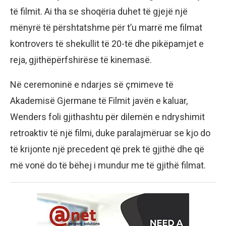
të filmit. Ai tha se shoqëria duhet të gjejë një
mënyrë të përshtatshme për t’u marrë me filmat
kontrovers të shekullit të 20-të dhe pikëpamjet e
reja, gjithëpërfshirëse të kinemasë.
Në ceremoninë e ndarjes së çmimeve të
Akademisë Gjermane të Filmit javën e kaluar,
Wenders foli gjithashtu për dilemën e ndryshimit
retroaktiv të një filmi, duke paralajmëruar se kjo do
të krijonte një precedent që prek të gjithë dhe që
më vonë do të bëhej i mundur me të gjithë filmat.