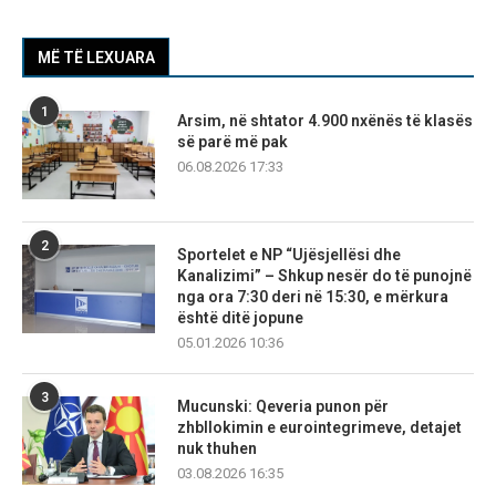
MË TË LEXUARA
1
Arsim, në shtator 4.900 nxënës të klasës
së parë më pak
06.08.2026 17:33
2
Sportelet e NP “Ujësjellësi dhe
Kanalizimi” – Shkup nesër do të punojnë
nga ora 7:30 deri në 15:30, e mërkura
është ditë jopune
05.01.2026 10:36
3
Mucunski: Qeveria punon për
zhbllokimin e eurointegrimeve, detajet
nuk thuhen
03.08.2026 16:35