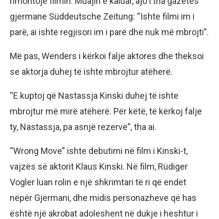
rimontojë filmin. Muajin e kaluar, ajo i tha gazetës
gjermane Süddeutsche Zeitung: “Ishte filmi im i
parë, ai ishte regjisori im i parë dhe nuk më mbrojti”.
Më pas, Wenders i kërkoi falje aktores dhe theksoi
se aktorja duhej të ishte mbrojtur atëherë.
“E kuptoj që Nastassja Kinski duhej të ishte
mbrojtur më mirë atëherë. Për këtë, të kërkoj falje
ty, Nastassja, pa asnjë rezervë”, tha ai.
“Wrong Move” ishte debutimi në film i Kinski-t,
vajzës së aktorit Klaus Kinski. Në film, Rüdiger
Vogler luan rolin e një shkrimtari të ri që endet
nëpër Gjermani, dhe midis personazheve që has
është një akrobat adoleshent në dukje i heshtur i