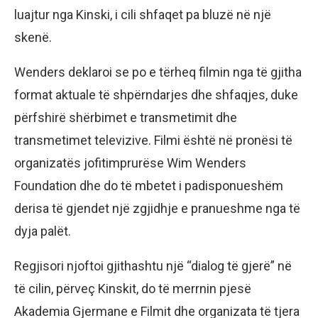
luajtur nga Kinski, i cili shfaqet pa bluzë në një
skenë.
Wenders deklaroi se po e tërheq filmin nga të gjitha
format aktuale të shpërndarjes dhe shfaqjes, duke
përfshirë shërbimet e transmetimit dhe
transmetimet televizive. Filmi është në pronësi të
organizatës jofitimprurëse Wim Wenders
Foundation dhe do të mbetet i padisponueshëm
derisa të gjendet një zgjidhje e pranueshme nga të
dyja palët.
Regjisori njoftoi gjithashtu një “dialog të gjerë” në
të cilin, përveç Kinskit, do të merrnin pjesë
Akademia Gjermane e Filmit dhe organizata të tjera