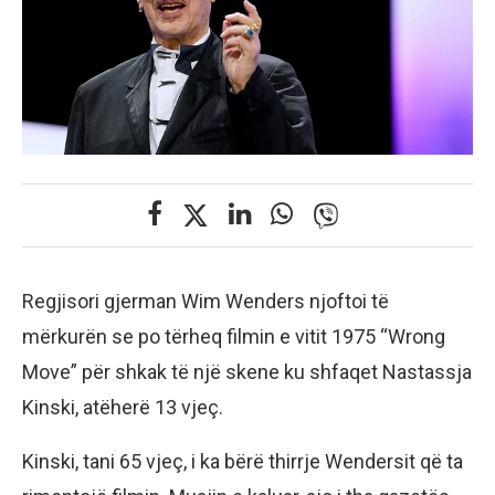
Regjisori gjerman Wim Wenders njoftoi të
mërkurën se po tërheq filmin e vitit 1975 “Wrong
Move” për shkak të një skene ku shfaqet Nastassja
Kinski, atëherë 13 vjeç.
Kinski, tani 65 vjeç, i ka bërë thirrje Wendersit që ta