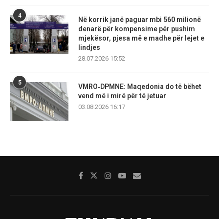
4
Në korrik janë paguar mbi 560 milionë
denarë për kompensime për pushim
mjekësor, pjesa më e madhe për lejet e
lindjes
28.07.2026 15:52
5
VMRO‑DPMNE: Maqedonia do të bëhet
vend më i mirë për të jetuar
03.08.2026 16:17