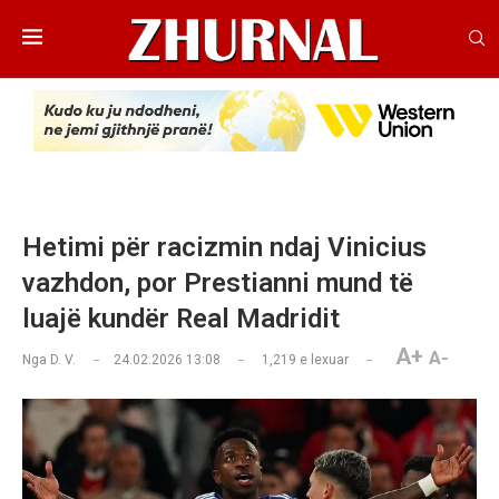
Hetimi për racizmin ndaj Vinicius
vazhdon, por Prestianni mund të
luajë kundër Real Madridit
A+
A-
Nga
D. V.
24.02.2026 13:08
1,219
e lexuar