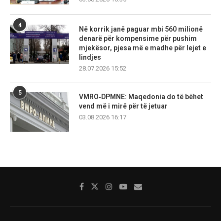
4
Në korrik janë paguar mbi 560 milionë
denarë për kompensime për pushim
mjekësor, pjesa më e madhe për lejet e
lindjes
28.07.2026 15:52
5
VMRO‑DPMNE: Maqedonia do të bëhet
vend më i mirë për të jetuar
03.08.2026 16:17