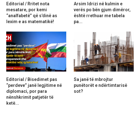
Editorial / Rritet nota
Arsim Idrizi në kulmin e
mesatare, por kemi
verës po bën gjum dimëror,
“analfabetë” që s’dinë as
është rrethuar me tabela
lexim e as matematikë!
pa...
Editorial / Bisedimet pas
Sa janë të mbrojtur
“perdeve” janë legjitime në
punëtorët e ndërtimtarisë
diplomaci, por para
sot?
nënshkrimit patjetër të
ketë...