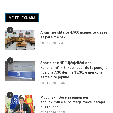
MË TË LEXUARA
1
Arsim, në shtator 4.900 nxënës të klasës
së parë më pak
06.08.2026 17:33
2
Sportelet e NP “Ujësjellësi dhe
Kanalizimi” – Shkup nesër do të punojnë
nga ora 7:30 deri në 15:30, e mërkura
është ditë jopune
05.01.2026 10:36
3
Mucunski: Qeveria punon për
zhbllokimin e eurointegrimeve, detajet
nuk thuhen
03.08.2026 16:35