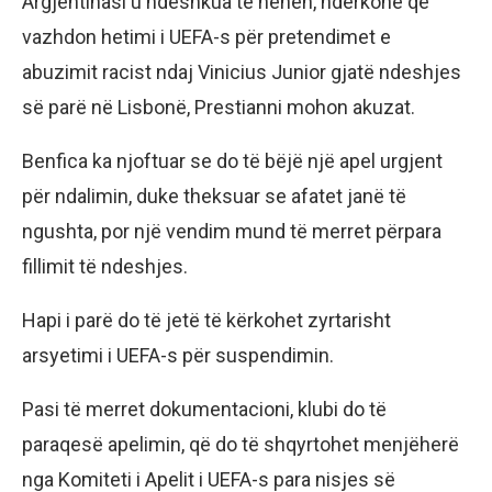
Argjentinasi u ndëshkua të hënën, ndërkohë që
vazhdon hetimi i UEFA-s për pretendimet e
abuzimit racist ndaj Vinicius Junior gjatë ndeshjes
së parë në Lisbonë, Prestianni mohon akuzat.
Benfica ka njoftuar se do të bëjë një apel urgjent
për ndalimin, duke theksuar se afatet janë të
ngushta, por një vendim mund të merret përpara
fillimit të ndeshjes.
Hapi i parë do të jetë të kërkohet zyrtarisht
arsyetimi i UEFA-s për suspendimin.
Pasi të merret dokumentacioni, klubi do të
paraqesë apelimin, që do të shqyrtohet menjëherë
nga Komiteti i Apelit i UEFA-s para nisjes së