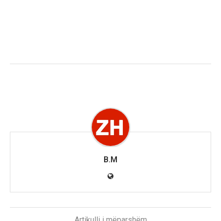
B.M
Artikulli i mëparshëm