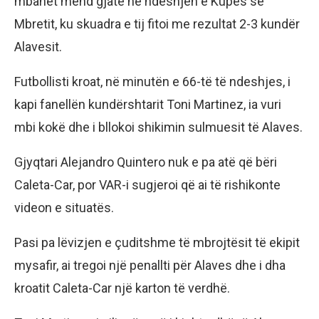
mbahet mend gjatë në ndeshjen e Kupës së
Mbretit, ku skuadra e tij fitoi me rezultat 2-3 kundër
Alavesit.
Futbollisti kroat, në minutën e 66-të të ndeshjes, i
kapi fanellën kundërshtarit Toni Martinez, ia vuri
mbi kokë dhe i bllokoi shikimin sulmuesit të Alaves.
Gjyqtari Alejandro Quintero nuk e pa atë që bëri
Caleta-Car, por VAR-i sugjeroi që ai të rishikonte
videon e situatës.
Pasi pa lëvizjen e çuditshme të mbrojtësit të ekipit
mysafir, ai tregoi një penallti për Alaves dhe i dha
kroatit Caleta-Car një karton të verdhë.