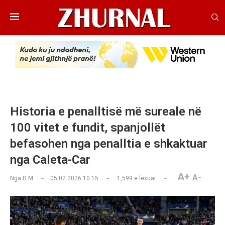
Historia e penalltisë më sureale në
100 vitet e fundit, spanjollët
befasohen nga penalltia e shkaktuar
nga Caleta-Car
A+
A-
Nga
B.M
05.02.2026 10:15
1,599
e lexuar