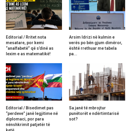
Editorial / Rritet nota
Arsim Idrizi në kulmin e
mesatare, por kemi
verës po bën gjum dimëror,
“analfabetë” që s’dinë as
është rrethuar me tabela
lexim e as matematikë!
pa...
Editorial / Bisedimet pas
Sa janë të mbrojtur
“perdeve” janë legjitime në
punëtorët e ndërtimtarisë
diplomaci, por para
sot?
nënshkrimit patjetër të
ketë...