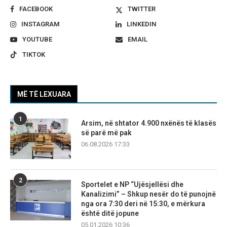
FACEBOOK
TWITTER
INSTAGRAM
LINKEDIN
YOUTUBE
EMAIL
TIKTOK
MË TË LEXUARA
1
Arsim, në shtator 4.900 nxënës të klasës
së parë më pak
06.08.2026 17:33
2
Sportelet e NP “Ujësjellësi dhe
Kanalizimi” – Shkup nesër do të punojnë
nga ora 7:30 deri në 15:30, e mërkura
është ditë jopune
05.01.2026 10:36