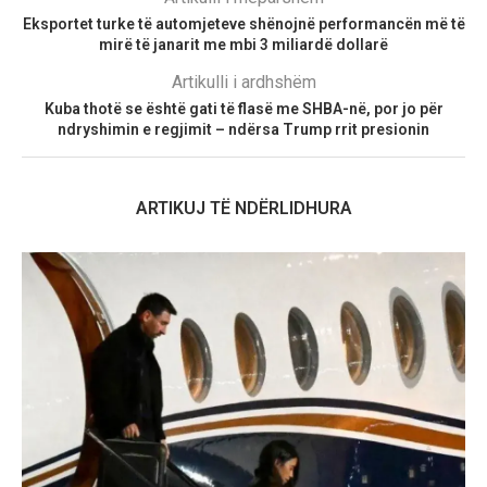
Eksportet turke të automjeteve shënojnë performancën më të
mirë të janarit me mbi 3 miliardë dollarë
Artikulli i ardhshëm
Kuba thotë se është gati të flasë me SHBA-në, por jo për
ndryshimin e regjimit – ndërsa Trump rrit presionin
ARTIKUJ TË NDËRLIDHURA