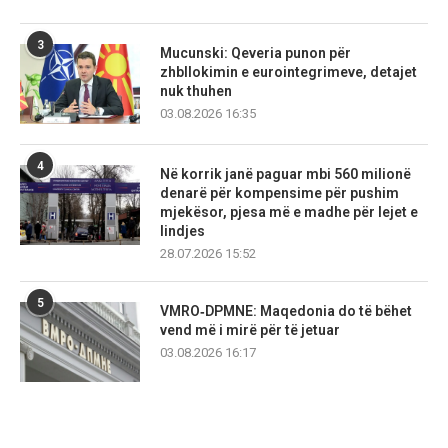
3
Mucunski: Qeveria punon për
zhbllokimin e eurointegrimeve, detajet
nuk thuhen
03.08.2026 16:35
4
Në korrik janë paguar mbi 560 milionë
denarë për kompensime për pushim
mjekësor, pjesa më e madhe për lejet e
lindjes
28.07.2026 15:52
5
VMRO‑DPMNE: Maqedonia do të bëhet
vend më i mirë për të jetuar
03.08.2026 16:17