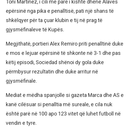
Toni Martinez, i cili më parë i kishte dhënë Alaves
epërsinë nga pika e penalltisë, pati një shans të
shkëlqyer për ta çuar klubin e tij në prag të
gjysmëfinaleve të Kupës.
Megjithatë, portieri Alex Remiro priti penalltinë duke
e mos e lejuar epërsinë të shkonte në 3-1 dhe pas
këtij episodi, Sociedad shënoi dy gola duke
përmbysur rezultatin dhe duke arritur në
gjysmëfinale.
Mediat e mëdha spanjolle si gazeta Marca dhe AS e
kanë cilësuar si penalltia më sureale, e cila nuk
është parë në 100 apo 123 vitet që luhet futboll në
vendin e tyre.