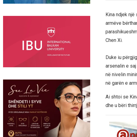
Kina ndjek një
armëve bërtham
parashikueshme
Chen Xi.
Duke iu përgji
arsenalin e sa
në nivelin min
në garën e arm
Ai shtoi se Ki
dhe u bëri thi