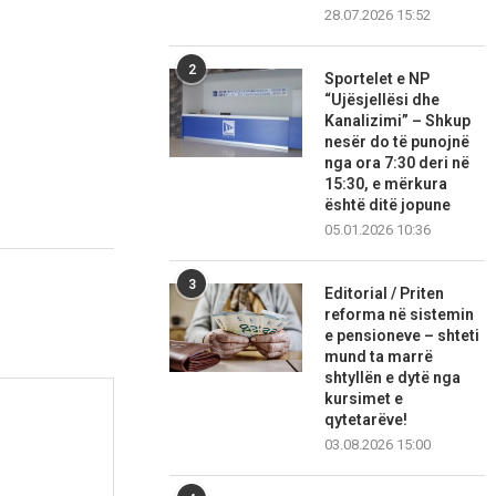
28.07.2026 15:52
2
Sportelet e NP
“Ujësjellësi dhe
Kanalizimi” – Shkup
nesër do të punojnë
nga ora 7:30 deri në
15:30, e mërkura
është ditë jopune
05.01.2026 10:36
3
Editorial / Priten
reforma në sistemin
e pensioneve – shteti
mund ta marrë
shtyllën e dytë nga
kursimet e
qytetarëve!
03.08.2026 15:00