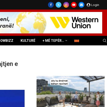
Login
HOWBIZZ
KULTURË
+ MË TEPËR…
jtjen e