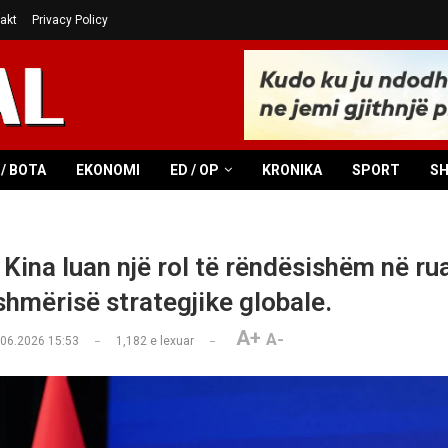
akt
Privacy Policy
/ BOTA
EKONOMI
ED / OP
KRONIKA
SPORT
S
 Kina luan një rol të rëndësishëm në rua
hmërisë strategjike globale.
A+
A-
.06.2026 15:53
1,182
e lexuar