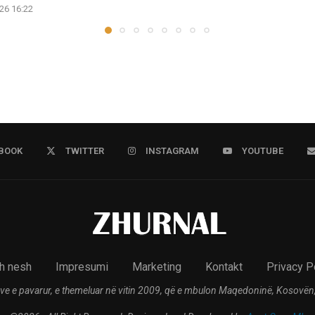
26 16:22
BOOK
TWITTER
INSTAGRAM
YOUTUBE
h nesh
Impresumi
Marketing
Kontakt
Privacy P
ve e pavarur, e themeluar në vitin 2009, që e mbulon Maqedoninë, Kosovën,