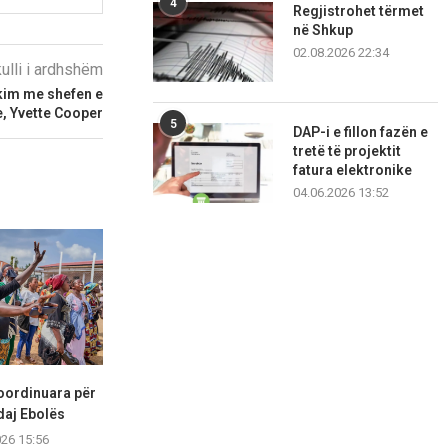
4
Regjistrohet tërmet
në Shkup
02.08.2026 22:34
kulli i ardhshëm
kim me shefen e
e, Yvette Cooper
5
DAP-i e fillon fazën e
tretë të projektit
fatura elektronike
04.06.2026 13:52
koordinuara për
Modernizimi i forcave të
Veprime stë
daj Ebolës
armatosura, synim për
ishullit
mbrojtjen...
026 15:56
01.08.2