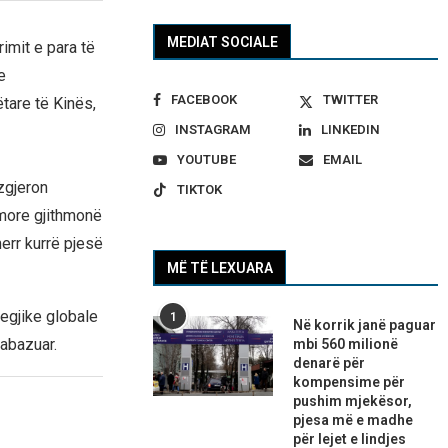
MEDIAT SOCIALE
imit e para të
e
FACEBOOK
TWITTER
tare të Kinës,
INSTAGRAM
LINKEDIN
YOUTUBE
EMAIL
zgjeron
TIKTOK
amore gjithmonë
err kurrë pjesë
MË TË LEXUARA
tegjike globale
1
Në korrik janë paguar
pabazuar.
mbi 560 milionë
denarë për
kompensime për
pushim mjekësor,
pjesa më e madhe
për lejet e lindjes