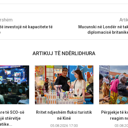
parshëm
Arti
të investojë në kapacitete të
Mucunski në Londër në ta
e
diplomacisë britanik
ARTIKUJ TË NDËRLIDHURA
are të SCO-së
Rritet ndjeshëm fluksi turistik
Përpjekje të 
jë stërvitje
në Kinë
reagim n
tike...
05.08.2026 17:00
03.08.2