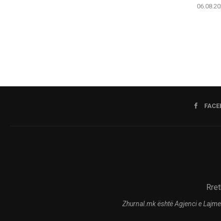
06.08.20
FACE
Rret
Zhurnal.mk është Agjenci e Lajme