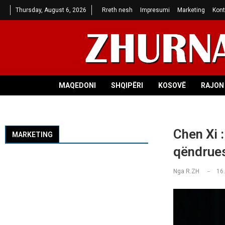
Thursday, August 6, 2026
Rreth nesh
Impresumi
Marketing
Kont
MAQEDONI
SHQIPËRI
KOSOVË
RAJON 
Chen Xi :
MARKETING
qëndrues
Nga
R.ZH
16