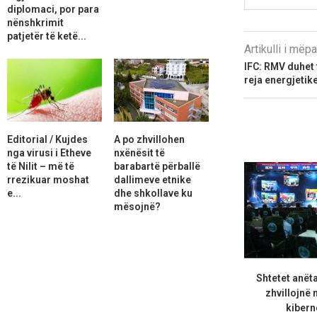
diplomaci, por para
nënshkrimit
patjetër të ketë...
Artikulli i më
IFC: RMV duhet 
reja energjetik
Editorial / Kujdes
A po zhvillohen
nga virusi i Etheve
nxënësit të
të Nilit – më të
barabartë përballë
rrezikuar moshat
dallimeve etnike
e...
dhe shkollave ku
mësojnë?
Shtetet anët
zhvillojnë n
kiberne