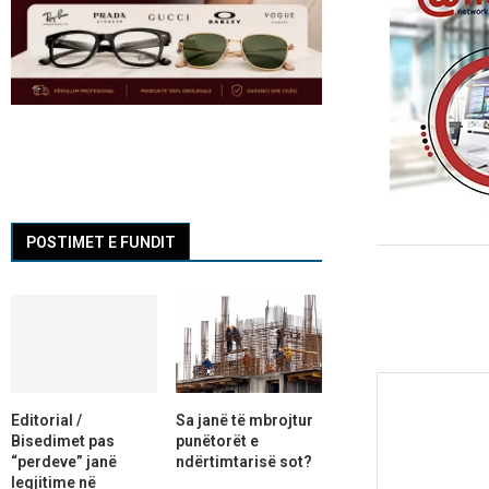
POSTIMET E FUNDIT
Editorial /
Sa janë të mbrojtur
Bisedimet pas
punëtorët e
“perdeve” janë
ndërtimtarisë sot?
legjitime në