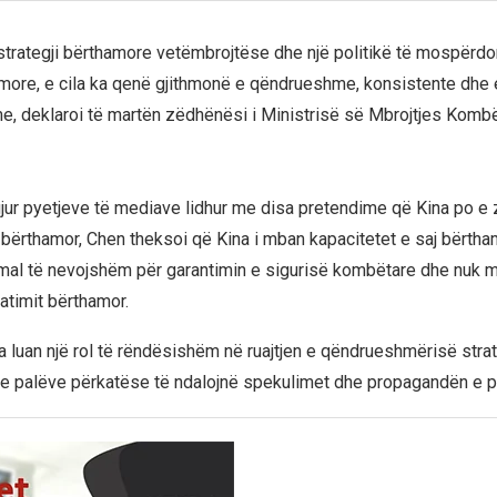
 strategji bërthamore vetëmbrojtëse dhe një politikë të mospërdor
ore, e cila ka qenë gjithmonë e qëndrueshme, konsistente dhe 
, deklaroi të martën zëdhënësi i Ministrisë së Mbrojtjes Kombë
gjur pyetjeve të mediave lidhur me disa pretendime që Kina po e 
j bërthamor, Chen theksoi që Kina i mban kapacitetet e saj bërth
imal të nevojshëm për garantimin e sigurisë kombëtare dhe nuk m
atimit bërthamor.
na luan një rol të rëndësishëm në ruajtjen e qëndrueshmërisë stra
rrje palëve përkatëse të ndalojnë spekulimet dhe propagandën e 