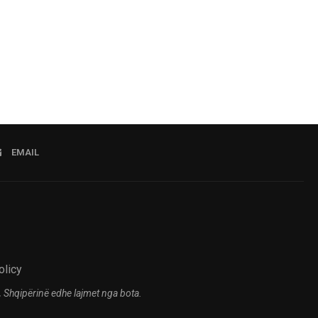
02.08.2026 14:44
EMAIL
olicy
 Shqipërinë edhe lajmet nga bota.