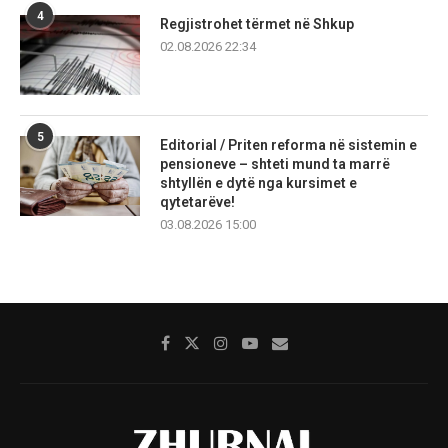
4
Regjistrohet tërmet në Shkup
02.08.2026 22:34
5
Editorial / Priten reforma në sistemin e
pensioneve – shteti mund ta marrë
shtyllën e dytë nga kursimet e
qytetarëve!
03.08.2026 15:00