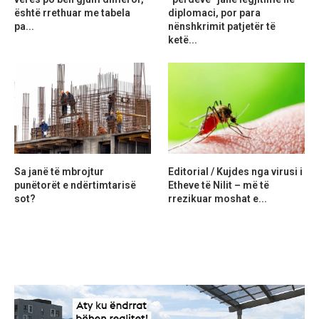
është rrethuar me tabela
diplomaci, por para
pa...
nënshkrimit patjetër të
ketë...
Sa janë të mbrojtur
Editorial / Kujdes nga virusi i
punëtorët e ndërtimtarisë
Etheve të Nilit – më të
sot?
rrezikuar moshat e...