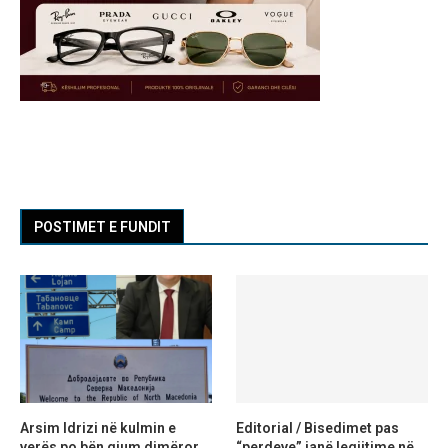
POSTIMET E FUNDIT
Arsim Idrizi në kulmin e
Editorial / Bisedimet pas
verës po bën gjum dimëror,
“perdeve” janë legjitime në