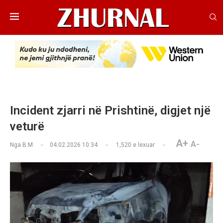
Incident zjarri në Prishtinë, digjet një
veturë
A+
A-
Nga
B.M
04.02.2026 10:34
1,520
e lexuar