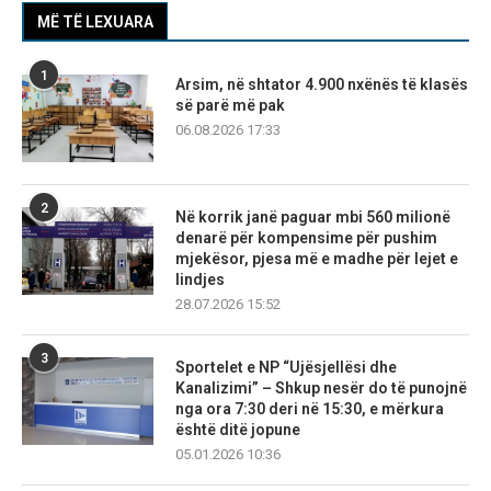
MË TË LEXUARA
1
Arsim, në shtator 4.900 nxënës të klasës
së parë më pak
06.08.2026 17:33
2
Në korrik janë paguar mbi 560 milionë
denarë për kompensime për pushim
mjekësor, pjesa më e madhe për lejet e
lindjes
28.07.2026 15:52
3
Sportelet e NP “Ujësjellësi dhe
Kanalizimi” – Shkup nesër do të punojnë
nga ora 7:30 deri në 15:30, e mërkura
është ditë jopune
05.01.2026 10:36