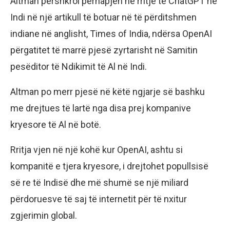
Altman përshkroi përhapjen në rritje të ChatGPT në
Indi në një artikull të botuar në të përditshmen
indiane në anglisht, Times of India, ndërsa OpenAI
përgatitet të marrë pjesë zyrtarisht në Samitin
pesëditor të Ndikimit të Al në Indi.
Altman po merr pjesë në këtë ngjarje së bashku
me drejtues të lartë nga disa prej kompanive
kryesore të Al në botë.
Rritja vjen në një kohë kur OpenAI, ashtu si
kompanitë e tjera kryesore, i drejtohet popullsisë
së re të Indisë dhe më shumë se një miliard
përdoruesve të saj të internetit për të nxitur
zgjerimin global.