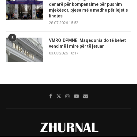
denarë për kompensime për pushim
mjekësor, pjesa më e madhe për lejet e
lindjes
28.07.2026 15:52
5
VMRO‑DPMNE: Maqedonia do të bëhet
vend më i mirë për të jetuar
03.08.2026 16:17