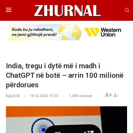
India, tregu i dytë më i madh i
ChatGPT në botë – arrin 100 milionë
përdorues
A+
A-
Nga
B.M
16.02.2026 10:23
1,088
e lexuar