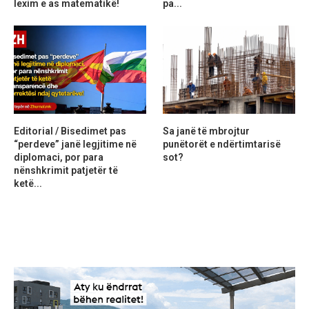
lexim e as matematikë!
pa...
Editorial / Bisedimet pas
Sa janë të mbrojtur
“perdeve” janë legjitime në
punëtorët e ndërtimtarisë
diplomaci, por para
sot?
nënshkrimit patjetër të
ketë...