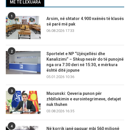
MË TË LEXUARA
1
Arsim, në shtator 4.900 nxënës të klasës
së parë më pak
06.08.2026 17:33
2
Sportelet e NP “Ujësjellësi dhe
Kanalizimi” – Shkup nesër do të punojnë
nga ora 7:30 deri në 15:30, e mërkura
është ditë jopune
05.01.2026 10:36
3
Mucunski: Qeveria punon për
zhbllokimin e eurointegrimeve, detajet
nuk thuhen
03.08.2026 16:35
4
Në korrik janë paguar mbi 560 milionë