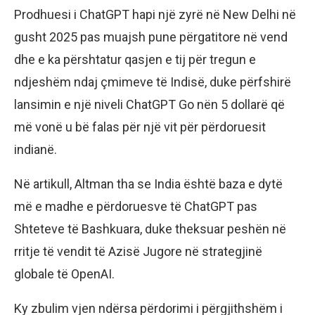
Prodhuesi i ChatGPT hapi një zyrë në New Delhi në
gusht 2025 pas muajsh pune përgatitore në vend
dhe e ka përshtatur qasjen e tij për tregun e
ndjeshëm ndaj çmimeve të Indisë, duke përfshirë
lansimin e një niveli ChatGPT Go nën 5 dollarë që
më vonë u bë falas për një vit për përdoruesit
indianë.
Në artikull, Altman tha se India është baza e dytë
më e madhe e përdoruesve të ChatGPT pas
Shteteve të Bashkuara, duke theksuar peshën në
rritje të vendit të Azisë Jugore në strategjinë
globale të OpenAI.
Ky zbulim vjen ndërsa përdorimi i përgjithshëm i