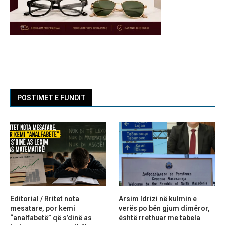
POSTIMET E FUNDIT
Editorial / Rritet nota
Arsim Idrizi në kulmin e
mesatare, por kemi
verës po bën gjum dimëror,
“analfabetë” që s’dinë as
është rrethuar me tabela