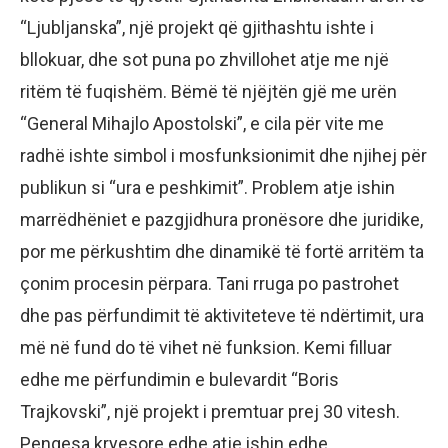
“Ljubljanska”, një projekt që gjithashtu ishte i
bllokuar, dhe sot puna po zhvillohet atje me një
ritëm të fuqishëm. Bëmë të njëjtën gjë me urën
“General Mihajlo Apostolski”, e cila për vite me
radhë ishte simbol i mosfunksionimit dhe njihej për
publikun si “ura e peshkimit”. Problem atje ishin
marrëdhëniet e pazgjidhura pronësore dhe juridike,
por me përkushtim dhe dinamikë të fortë arritëm ta
çonim procesin përpara. Tani rruga po pastrohet
dhe pas përfundimit të aktiviteteve të ndërtimit, ura
më në fund do të vihet në funksion. Kemi filluar
edhe me përfundimin e bulevardit “Boris
Trajkovski”, një projekt i premtuar prej 30 vitesh.
Pengesa kryesore edhe atje ishin edhe