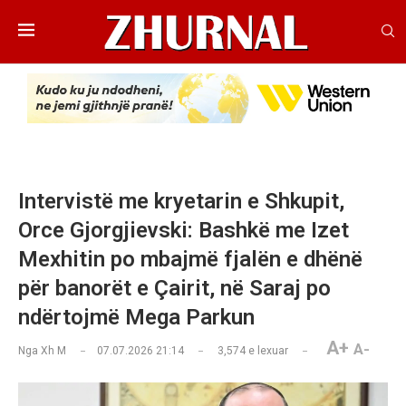
Intervistë me kryetarin e Shkupit,
Orce Gjorgjievski: Bashkë me Izet
Mexhitin po mbajmë fjalën e dhënë
për banorët e Çairit, në Saraj po
ndërtojmë Mega Parkun
A+
A-
Nga
Xh M
07.07.2026 21:14
3,574
e lexuar