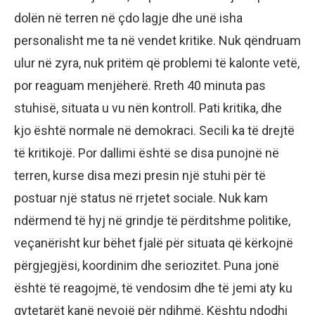
dolën në terren në çdo lagje dhe unë isha
personalisht me ta në vendet kritike. Nuk qëndruam
ulur në zyra, nuk pritëm që problemi të kalonte vetë,
por reaguam menjëherë. Rreth 40 minuta pas
stuhisë, situata u vu nën kontroll. Pati kritika, dhe
kjo është normale në demokraci. Secili ka të drejtë
të kritikojë. Por dallimi është se disa punojnë në
terren, kurse disa mezi presin një stuhi për të
postuar një status në rrjetet sociale. Nuk kam
ndërmend të hyj në grindje të përditshme politike,
veçanërisht kur bëhet fjalë për situata që kërkojnë
përgjegjësi, koordinim dhe seriozitet. Puna jonë
është të reagojmë, të vendosim dhe të jemi aty ku
qytetarët kanë nevojë për ndihmë. Kështu ndodhi