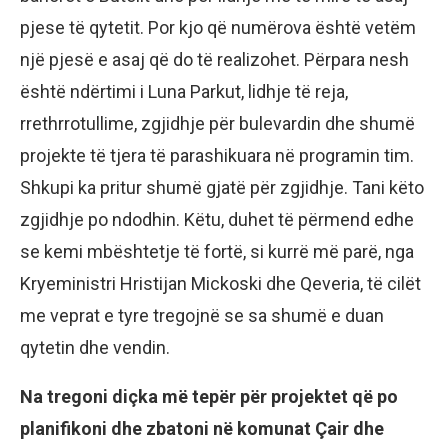
pjese të qytetit. Por kjo që numërova është vetëm
një pjesë e asaj që do të realizohet. Përpara nesh
është ndërtimi i Luna Parkut, lidhje të reja,
rrethrrotullime, zgjidhje për bulevardin dhe shumë
projekte të tjera të parashikuara në programin tim.
Shkupi ka pritur shumë gjatë për zgjidhje. Tani këto
zgjidhje po ndodhin. Këtu, duhet të përmend edhe
se kemi mbështetje të fortë, si kurrë më parë, nga
Kryeministri Hristijan Mickoski dhe Qeveria, të cilët
me veprat e tyre tregojnë se sa shumë e duan
qytetin dhe vendin.
Na tregoni diçka më tepër për projektet që po
planifikoni dhe zbatoni në komunat Çair dhe