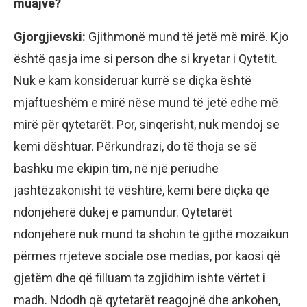
muajve?
Gjorgjievski:
Gjithmonë mund të jetë më mirë. Kjo
është qasja ime si person dhe si kryetar i Qytetit.
Nuk e kam konsideruar kurrë se diçka është
mjaftueshëm e mirë nëse mund të jetë edhe më
mirë për qytetarët. Por, sinqerisht, nuk mendoj se
kemi dështuar. Përkundrazi, do të thoja se së
bashku me ekipin tim, në një periudhë
jashtëzakonisht të vështirë, kemi bërë diçka që
ndonjëherë dukej e pamundur. Qytetarët
ndonjëherë nuk mund ta shohin të gjithë mozaikun
përmes rrjeteve sociale ose medias, por kaosi që
gjetëm dhe që filluam ta zgjidhim ishte vërtet i
madh. Ndodh që qytetarët reagojnë dhe ankohen,