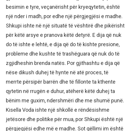
besimin e tyre, veçanërisht për kryeqytetin, është
një nder i madh, por edhe një përgjegjësi e madhe.
Shkupi ishte në një situatë të vështirë dhe pikërisht
për këtë arsye e pranova këtë detyrë. E dija që nuk
do të ishte e lehtë, e dija që do të kishte presione,
probleme dhe kushte të trashëguara që nuk do të
zgjidheshin brenda natës. Por gjithashtu e dija që
nëse dikush duhej të hynte në atë proces, të
merrte përsipër barrën dhe të fillonte ta kthente
qytetin në rrugën e duhur, atëherë këtë duhej ta
bënim me guxim, ndershmëri dhe me shumë punë.
Kisella Voda ishte një shkollë e rëndësishme
jetësore dhe politike për mua, por Shkupi është një
përgjegjësi edhe më e madhe. Sot qëllimi im është