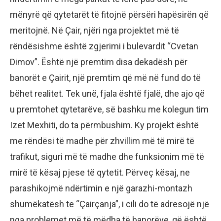
mënyrë që qytetarët të fitojnë përsëri hapësirën që
meritojnë. Në Çair, njëri nga projektet më të
rëndësishme është zgjerimi i bulevardit “Cvetan
Dimov”. Është një premtim disa dekadësh për
banorët e Çairit, një premtim që më në fund do të
bëhet realitet. Tek unë, fjala është fjalë, dhe ajo që
u premtohet qytetarëve, së bashku me kolegun tim
Izet Mexhiti, do ta përmbushim. Ky projekt është
me rëndësi të madhe për zhvillim më të mirë të
trafikut, siguri më të madhe dhe funksionim më të
mirë të kësaj pjese të qytetit. Përveç kësaj, ne
parashikojmë ndërtimin e një garazhi-montazh
shumëkatësh te “Çairçanja”, i cili do të adresojë një
nga problemet më të mëdha të banorëve, që është