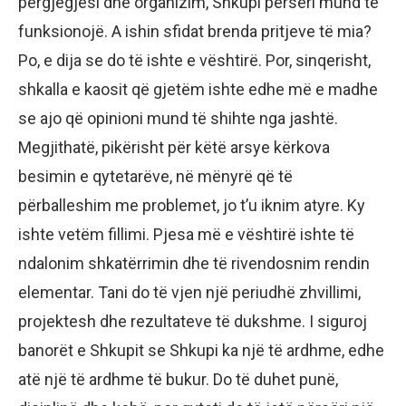
përgjegjësi dhe organizim, Shkupi përsëri mund të
funksionojë. A ishin sfidat brenda pritjeve të mia?
Po, e dija se do të ishte e vështirë. Por, sinqerisht,
shkalla e kaosit që gjetëm ishte edhe më e madhe
se ajo që opinioni mund të shihte nga jashtë.
Megjithatë, pikërisht për këtë arsye kërkova
besimin e qytetarëve, në mënyrë që të
përballeshim me problemet, jo t’u iknim atyre. Ky
ishte vetëm fillimi. Pjesa më e vështirë ishte të
ndalonim shkatërrimin dhe të rivendosnim rendin
elementar. Tani do të vjen një periudhë zhvillimi,
projektesh dhe rezultateve të dukshme. I siguroj
banorët e Shkupit se Shkupi ka një të ardhme, edhe
atë një të ardhme të bukur. Do të duhet punë,