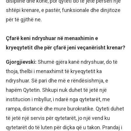
disiplinë dhe kohë, por qyteti do të jetë përsëri një
shtëpi krenare, e pastër, funksionale dhe dinjitoze
për të gjithë ne.
Çfarë keni ndryshuar në menaxhimin e
kryeqytetit dhe për çfarë jeni veçanërisht krenar?
Gjorgjievski:
Shumë gjëra kanë ndryshuar, do të
thoja, thelbi i menaxhimit të kryeqytetit ka
ndryshuar. Së pari dhe më e rëndësishmja, e
hapëm Qytetin. Shkupi nuk duhet të jetë një
institucion i mbyllur, i ndarë nga qytetarët, me
rampa, distancë dhe mure burokratike. Qyteti duhet
të jetë një servis për qytetarët, jo një vend ku
qytetarët do të luten për diçka që u takon. Prandaj i