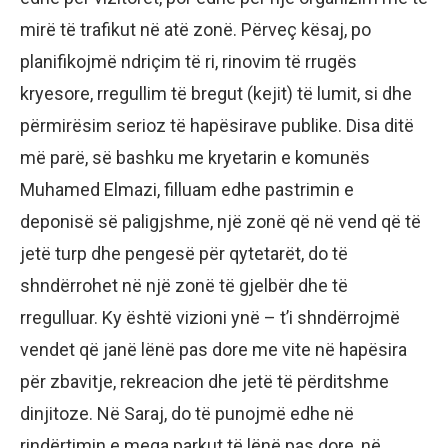
mirë të trafikut në atë zonë. Përveç kësaj, po
planifikojmë ndriçim të ri, rinovim të rrugës
kryesore, rregullim të bregut (kejit) të lumit, si dhe
përmirësim serioz të hapësirave publike. Disa ditë
më parë, së bashku me kryetarin e komunës
Muhamed Elmazi, filluam edhe pastrimin e
deponisë së paligjshme, një zonë që në vend që të
jetë turp dhe pengesë për qytetarët, do të
shndërrohet në një zonë të gjelbër dhe të
rregulluar. Ky është vizioni ynë – t’i shndërrojmë
vendet që janë lënë pas dore me vite në hapësira
për zbavitje, rekreacion dhe jetë të përditshme
dinjitoze. Në Saraj, do të punojmë edhe në
rindërtimin e mega parkut të lënë pas dore, në