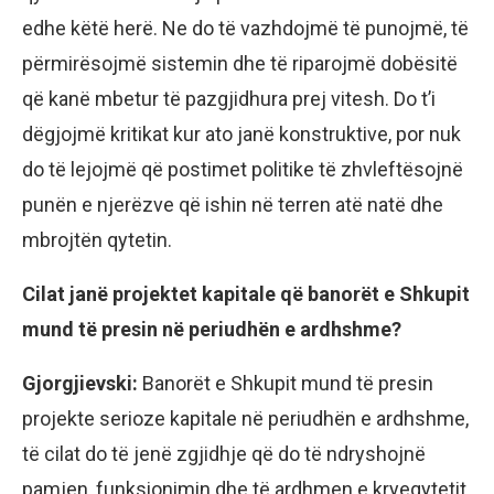
edhe këtë herë. Ne do të vazhdojmë të punojmë, të
përmirësojmë sistemin dhe të riparojmë dobësitë
që kanë mbetur të pazgjidhura prej vitesh. Do t’i
dëgjojmë kritikat kur ato janë konstruktive, por nuk
do të lejojmë që postimet politike të zhvleftësojnë
punën e njerëzve që ishin në terren atë natë dhe
mbrojtën qytetin.
Cilat janë projektet kapitale që banorët e Shkupit
mund të presin në periudhën e ardhshme?
Gjorgjievski:
Banorët e Shkupit mund të presin
projekte serioze kapitale në periudhën e ardhshme,
të cilat do të jenë zgjidhje që do të ndryshojnë
pamjen, funksionimin dhe të ardhmen e kryeqytetit.