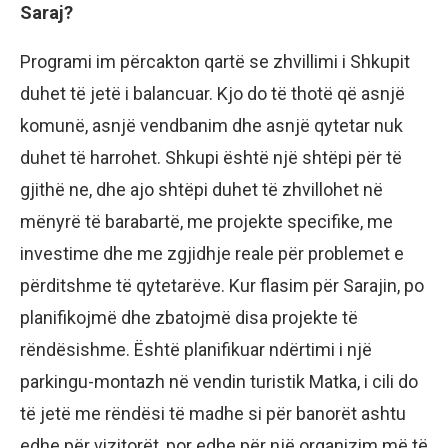
Saraj?
Programi im përcakton qartë se zhvillimi i Shkupit
duhet të jetë i balancuar. Kjo do të thotë që asnjë
komunë, asnjë vendbanim dhe asnjë qytetar nuk
duhet të harrohet. Shkupi është një shtëpi për të
gjithë ne, dhe ajo shtëpi duhet të zhvillohet në
mënyrë të barabartë, me projekte specifike, me
investime dhe me zgjidhje reale për problemet e
përditshme të qytetarëve. Kur flasim për Sarajin, po
planifikojmë dhe zbatojmë disa projekte të
rëndësishme. Është planifikuar ndërtimi i një
parkingu-montazh në vendin turistik Matka, i cili do
të jetë me rëndësi të madhe si për banorët ashtu
edhe për vizitorët, por edhe për një organizim më të