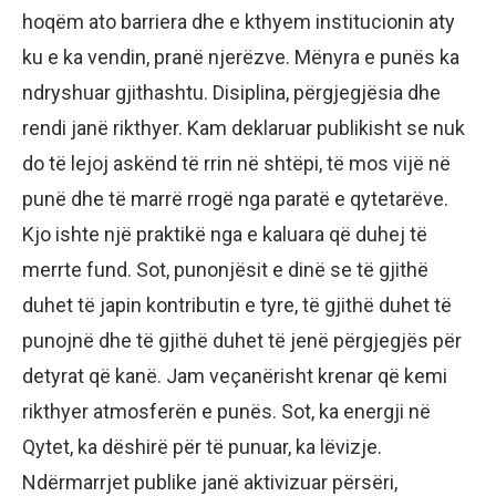
hoqëm ato barriera dhe e kthyem institucionin aty
ku e ka vendin, pranë njerëzve. Mënyra e punës ka
ndryshuar gjithashtu. Disiplina, përgjegjësia dhe
rendi janë rikthyer. Kam deklaruar publikisht se nuk
do të lejoj askënd të rrin në shtëpi, të mos vijë në
punë dhe të marrë rrogë nga paratë e qytetarëve.
Kjo ishte një praktikë nga e kaluara që duhej të
merrte fund. Sot, punonjësit e dinë se të gjithë
duhet të japin kontributin e tyre, të gjithë duhet të
punojnë dhe të gjithë duhet të jenë përgjegjës për
detyrat që kanë. Jam veçanërisht krenar që kemi
rikthyer atmosferën e punës. Sot, ka energji në
Qytet, ka dëshirë për të punuar, ka lëvizje.
Ndërmarrjet publike janë aktivizuar përsëri,