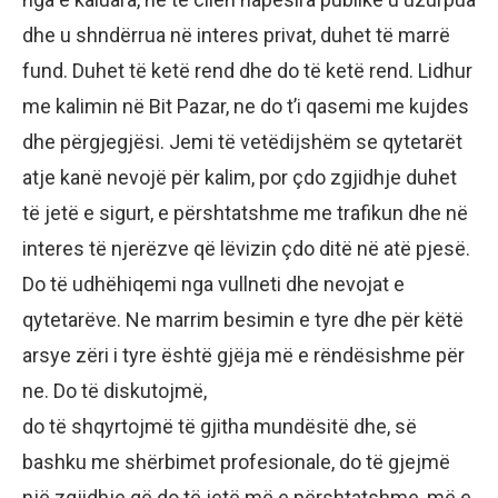
dhe u shndërrua në interes privat, duhet të marrë
fund. Duhet të ketë rend dhe do të ketë rend. Lidhur
me kalimin në Bit Pazar, ne do t’i qasemi me kujdes
dhe përgjegjësi. Jemi të vetëdijshëm se qytetarët
atje kanë nevojë për kalim, por çdo zgjidhje duhet
të jetë e sigurt, e përshtatshme me trafikun dhe në
interes të njerëzve që lëvizin çdo ditë në atë pjesë.
Do të udhëhiqemi nga vullneti dhe nevojat e
qytetarëve. Ne marrim besimin e tyre dhe për këtë
arsye zëri i tyre është gjëja më e rëndësishme për
ne. Do të diskutojmë,
do të shqyrtojmë të gjitha mundësitë dhe, së
bashku me shërbimet profesionale, do të gjejmë
një zgjidhje që do të jetë më e përshtatshme, më e