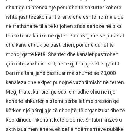
shiut që ra brenda një periudhe të shkurtër kohore
ishte jashtëzakonisht e lartë dhe është normale që
në rrethana të tilla të krijohen sfida serioze në pika
të caktuara kritike në qytet. Pati reagime se pusetat
dhe kanalet nuk po pastrohen, por unë duhet ta
mohoj qartë këtë. Shahtet dhe kanalet pastrohen
çdo ditë, vazhdimisht, në të gjitha pjesët e qytetit.
Deri më tani, janë pastruar më shumë se 20,000
kanaleza dhe ekipet punojnë vazhdimisht në terren.
Megjithatë, kur bie një sasi e madhe shiu në një
kohë të shkurtër, sistemi përballet me presion që
kërkon një përgjigje të shpejtë, të organizuar dhe të
koordinuar. Pikërisht këtë e bëmë. Shtabi i krizës u
aktivizua menjëherë, ekipet e ndërmarrjeve publike