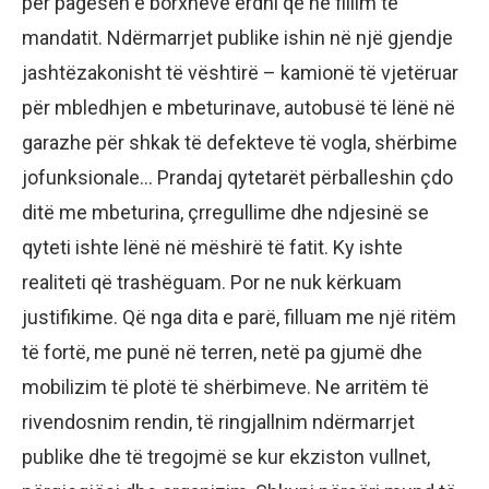
për pagesën e borxheve erdhi që në fillim të
mandatit. Ndërmarrjet publike ishin në një gjendje
jashtëzakonisht të vështirë – kamionë të vjetëruar
për mbledhjen e mbeturinave, autobusë të lënë në
garazhe për shkak të defekteve të vogla, shërbime
jofunksionale… Prandaj qytetarët përballeshin çdo
ditë me mbeturina, çrregullime dhe ndjesinë se
qyteti ishte lënë në mëshirë të fatit. Ky ishte
realiteti që trashëguam. Por ne nuk kërkuam
justifikime. Që nga dita e parë, filluam me një ritëm
të fortë, me punë në terren, netë pa gjumë dhe
mobilizim të plotë të shërbimeve. Ne arritëm të
rivendosnim rendin, të ringjallnim ndërmarrjet
publike dhe të tregojmë se kur ekziston vullnet,