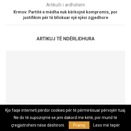
Artikulli i ardhshëm
Krmov: Partitë e mëdha nuk kërkojnë kompromis, por
justifikim për të bllokuar një njësi zgjedhore
ARTIKUJ TË NDËRLIDHURA
Kjo faqe interneti përdor cookies për të përmirësuar përvojën tuaj.
Ne do të supozojmë se jeni dakord me këtë, por mund të
çregjistroheni nëse dëshironi.
Pranoj
Lexo më tepër