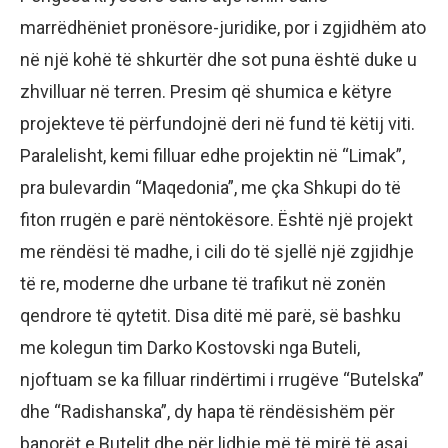
marrëdhëniet pronësore-juridike, por i zgjidhëm ato
në një kohë të shkurtër dhe sot puna është duke u
zhvilluar në terren. Presim që shumica e këtyre
projekteve të përfundojnë deri në fund të këtij viti.
Paralelisht, kemi filluar edhe projektin në “Limak”,
pra bulevardin “Maqedonia”, me çka Shkupi do të
fiton rrugën e parë nëntokësore. Është një projekt
me rëndësi të madhe, i cili do të sjellë një zgjidhje
të re, moderne dhe urbane të trafikut në zonën
qendrore të qytetit. Disa ditë më parë, së bashku
me kolegun tim Darko Kostovski nga Buteli,
njoftuam se ka filluar rindërtimi i rrugëve “Butelska”
dhe “Radishanska”, dy hapa të rëndësishëm për
banorët e Butelit dhe për lidhje më të mirë të asaj