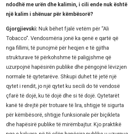
ndodhë me urën dhe kalimin, i cili ende nuk është
një kalim i shënuar për këmbësorë?
Gjorgjievski:
Nuk bëhet fjalë vetëm për “Ali
Tobacco”. Vendosmëria jonë ka qenë e qartë që
nga fillimi, të punojmë për heqjen e të gjitha
strukturave të përkohshme të paligjshme që
uzurpojnë hapësirën publike dhe pëngojnë lëvizjen
normale të qytetarëve. Shkupi duhet të jetë një
qytet i rendit, jo një qytet ku secili do të vendosë
çfarë të dojë, ku të dojë dhe si të dojë. Qytetarët
kanë të drejtë për trotuare të lira, shtigje të sigurta
për këmbësorë, shtigje funksionale për biçikleta
dhe hapësirë ​​publike të mirëmbajtur. Kjo praktikë
nga e kaluara, në të cilën hapësira publike u uzurpua