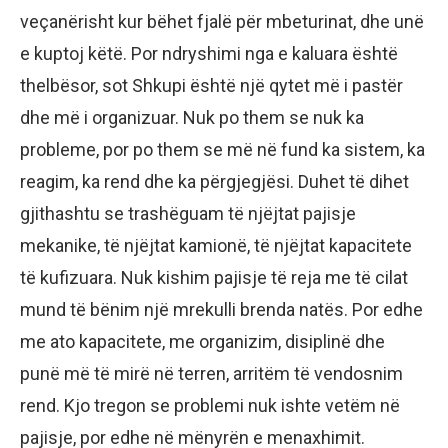
veçanërisht kur bëhet fjalë për mbeturinat, dhe unë
e kuptoj këtë. Por ndryshimi nga e kaluara është
thelbësor, sot Shkupi është një qytet më i pastër
dhe më i organizuar. Nuk po them se nuk ka
probleme, por po them se më në fund ka sistem, ka
reagim, ka rend dhe ka përgjegjësi. Duhet të dihet
gjithashtu se trashëguam të njëjtat pajisje
mekanike, të njëjtat kamionë, të njëjtat kapacitete
të kufizuara. Nuk kishim pajisje të reja me të cilat
mund të bënim një mrekulli brenda natës. Por edhe
me ato kapacitete, me organizim, disiplinë dhe
punë më të mirë në terren, arritëm të vendosnim
rend. Kjo tregon se problemi nuk ishte vetëm në
pajisje, por edhe në mënyrën e menaxhimit.