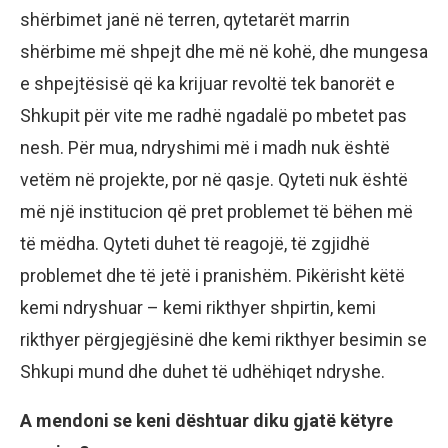
shërbimet janë në terren, qytetarët marrin
shërbime më shpejt dhe më në kohë, dhe mungesa
e shpejtësisë që ka krijuar revoltë tek banorët e
Shkupit për vite me radhë ngadalë po mbetet pas
nesh. Për mua, ndryshimi më i madh nuk është
vetëm në projekte, por në qasje. Qyteti nuk është
më një institucion që pret problemet të bëhen më
të mëdha. Qyteti duhet të reagojë, të zgjidhë
problemet dhe të jetë i pranishëm. Pikërisht këtë
kemi ndryshuar – kemi rikthyer shpirtin, kemi
rikthyer përgjegjësinë dhe kemi rikthyer besimin se
Shkupi mund dhe duhet të udhëhiqet ndryshe.
A mendoni se keni dështuar diku gjatë këtyre