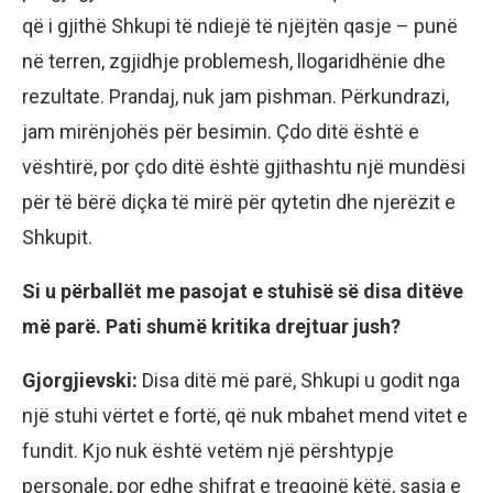
që i gjithë Shkupi të ndiejë të njëjtën qasje – punë
në terren, zgjidhje problemesh, llogaridhënie dhe
rezultate. Prandaj, nuk jam pishman. Përkundrazi,
jam mirënjohës për besimin. Çdo ditë është e
vështirë, por çdo ditë është gjithashtu një mundësi
për të bërë diçka të mirë për qytetin dhe njerëzit e
Shkupit.
Si u përballët me pasojat e stuhisë së disa ditëve
më parë. Pati shumë kritika drejtuar jush?
Gjorgjievski:
Disa ditë më parë, Shkupi u godit nga
një stuhi vërtet e fortë, që nuk mbahet mend vitet e
fundit. Kjo nuk është vetëm një përshtypje
personale, por edhe shifrat e tregojnë këtë, sasia e