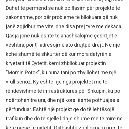
Duhet të përmend se nuk po flasim për projekte të
zakonshme, por për probleme të bllokuara që nuk
janë zgjidhur me vite, dhe disa prej tyre me dekada.
Qasja jonë nuk është të anashkalojmë çështjet e
vështira, por t’i adresojmë ato drejtpërdrejt. Në një
kohë shumë të shkurtër që kur mora detyrën e
kryetarit të Qytetit, kemi zhbllokuar projektin
“Momin Potok”, ku puna tani po zhvillohet me një
vrull serioz. Ky është një nga projektet më të
rëndësishme të infrastrukturës për Shkupin, ku po
ndërtohen tre ura, dhe një korsi është pothuajse e
përfunduar. Është një projekt që do të lehtësojë
trafikun dhe do të sjellë lidhje shumë më të mirë në
këtë pjesë të qytetit. Gjithashtu zhbllokuam urën te