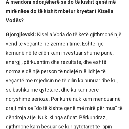
A mendoni ndonjëherë se do të kishit qenë më
mirë nëse do të kishit mbetur kryetar i Kisella
Vodës?
Gjorgjievski:
Kisella Voda do të ketë gjithmonë një
vend të veçantë në zemrën time. Është një
komunë në të cilën kam investuar shumë punë,
energji, përkushtim dhe rezultate, dhe është
normale që një person të ndiejë një lidhje të
veçantë me mjedisin në të cilin ka punuar dhe ku,
së bashku me qytetarët dhe ku kam bërë
ndryshime serioze. Por kurrë nuk kam menduar në
drejtimin se “do të kishte qenë më mirë për mua” të
qëndroja atje. Nuk iki nga sfidat. Përkundrazi,
gjithmonë kam besuar se kur qytetarët të japin