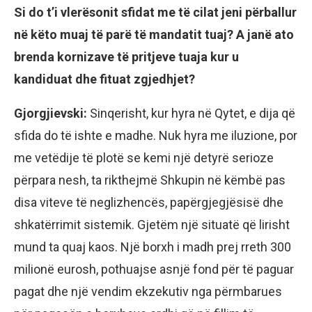
Si do t’i vlerësonit sfidat me të cilat jeni përballur
në këto muaj të parë të mandatit tuaj? A janë ato
brenda kornizave të pritjeve tuaja kur u
kandiduat dhe fituat zgjedhjet?
Gjorgjievski:
Sinqerisht, kur hyra në Qytet, e dija që
sfida do të ishte e madhe. Nuk hyra me iluzione, por
me vetëdije të plotë se kemi një detyrë serioze
përpara nesh, ta rikthejmë Shkupin në këmbë pas
disa viteve të neglizhencës, papërgjegjësisë dhe
shkatërrimit sistemik. Gjetëm një situatë që lirisht
mund ta quaj kaos. Një borxh i madh prej rreth 300
milionë eurosh, pothuajse asnjë fond për të paguar
pagat dhe një vendim ekzekutiv nga përmbarues