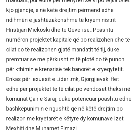
mandatit, por edhe për mënyrën se si po tejkalohet
kjo gjendje, e në këtë drejtim përmend edhe
ndihmën e jashtëzakonshme të kryeministrit
Hristijan Mickoski dhe të Qeverisë,. Poashtu
numëron projektet kapitale që po realizohen dhe të
cilat do të realizohen gjatë mandatit të tij, duke
premtuar se me përkushtim të plotë do të punon
për kthimin e krenarisë tek banorët e kryeqytetit.
Enkas për lexuesit e Lideri.mk, Gjorgjievski flet
edhe për projektet te të cilat po vendoset theksi në
komunat Çair e Saraj, duke potencuar poashtu edhe
bashkëpunimin e ngushtë që në këtë drejtim po
realizon me kryetarët e këtyre dy komunave Izet
Mexhiti dhe Muhamet Elmazi.