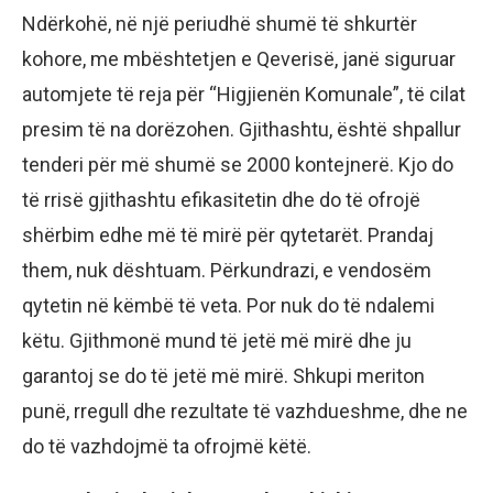
Ndërkohë, në një periudhë shumë të shkurtër
kohore, me mbështetjen e Qeverisë, janë siguruar
automjete të reja për “Higjienën Komunale”, të cilat
presim të na dorëzohen. Gjithashtu, është shpallur
tenderi për më shumë se 2000 kontejnerë. Kjo do
të rrisë gjithashtu efikasitetin dhe do të ofrojë
shërbim edhe më të mirë për qytetarët. Prandaj
them, nuk dështuam. Përkundrazi, e vendosëm
qytetin në këmbë të veta. Por nuk do të ndalemi
këtu. Gjithmonë mund të jetë më mirë dhe ju
garantoj se do të jetë më mirë. Shkupi meriton
punë, rregull dhe rezultate të vazhdueshme, dhe ne
do të vazhdojmë ta ofrojmë këtë.