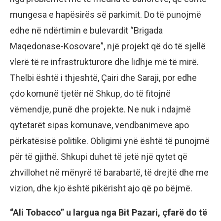
mungesa e hapësirës së parkimit. Do të punojmë
edhe në ndërtimin e bulevardit “Brigada
Maqedonase-Kosovare”, një projekt që do të sjellë
vlerë të re infrastrukturore dhe lidhje më të mirë.
Thelbi është i thjeshtë, Çairi dhe Saraji, por edhe
çdo komunë tjetër në Shkup, do të fitojnë
vëmendje, punë dhe projekte. Ne nuk i ndajmë
qytetarët sipas komunave, vendbanimeve apo
përkatësisë politike. Obligimi ynë është të punojmë
për të gjithë. Shkupi duhet të jetë një qytet që
zhvillohet në mënyrë të barabartë, të drejtë dhe me
vizion, dhe kjo është pikërisht ajo që po bëjmë.
“Ali Tobacco” u largua nga Bit Pazari, çfarë do të