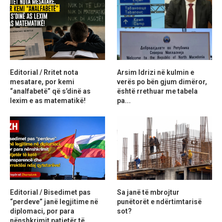
Editorial / Rritet nota
Arsim Idrizi në kulmin e
mesatare, por kemi
verës po bën gjum dimëror,
“analfabetë” që s’dinë as
është rrethuar me tabela
lexim e as matematikë!
pa...
Editorial / Bisedimet pas
Sa janë të mbrojtur
“perdeve” janë legjitime në
punëtorët e ndërtimtarisë
diplomaci, por para
sot?
nënshkrimit patjetër të