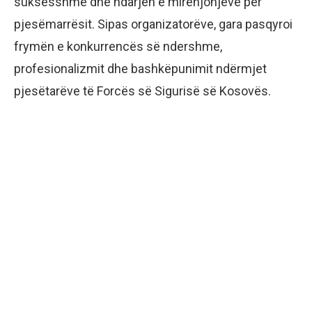
suksesshme dhe ndarjen e mirënjohjeve për
pjesëmarrësit. Sipas organizatorëve, gara pasqyroi
frymën e konkurrencës së ndershme,
profesionalizmit dhe bashkëpunimit ndërmjet
pjesëtarëve të Forcës së Sigurisë së Kosovës.