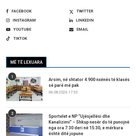
FACEBOOK
TWITTER
INSTAGRAM
LINKEDIN
YOUTUBE
EMAIL
TIKTOK
MË TË LEXUARA
1
Arsim, në shtator 4.900 nxënës të klasës
së parë më pak
06.08.2026 17:33
2
Sportelet e NP “Ujësjellësi dhe
Kanalizimi” – Shkup nesër do të punojnë
nga ora 7:30 deri në 15:30, e mërkura
është ditë jopune