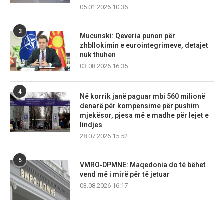
05.01.2026 10:36
3
Mucunski: Qeveria punon për
zhbllokimin e eurointegrimeve, detajet
nuk thuhen
03.08.2026 16:35
4
Në korrik janë paguar mbi 560 milionë
denarë për kompensime për pushim
mjekësor, pjesa më e madhe për lejet e
lindjes
28.07.2026 15:52
5
VMRO‑DPMNE: Maqedonia do të bëhet
vend më i mirë për të jetuar
03.08.2026 16:17