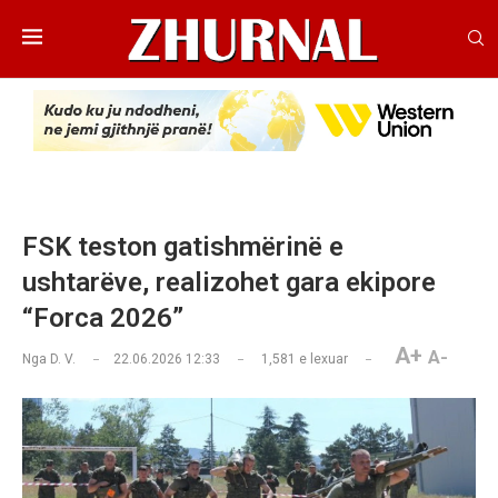
​FSK teston gatishmërinë e
ushtarëve, realizohet gara ekipore
“Forca 2026”
A+
A-
Nga
D. V.
22.06.2026 12:33
1,581
e lexuar