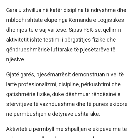
Gara u zhvillua në katër disiplina të ndryshme dhe
mblodhi shtatë ekipe nga Komanda e Logjistikës
dhe njësitë e saj vartëse. Sipas FSK-së, qëllimi i
aktivitetit ishte testimi i përgatitjes fizike dhe
qëndrueshmërisë luftarake të pjesëtarëve të
njësive.
Gjatë garës, pjesëmarrësit demonstruan nivel të
lartë profesionalizmi, disipline, përkushtimi dhe
gatishmërie fizike, duke dëshmuar rëndësinë e
stërvitjeve të vazhdueshme dhe të punës ekipore
në përmbushjen e detyrave ushtarake.
Aktiviteti u përmbyll me shpalljen e ekipeve më të