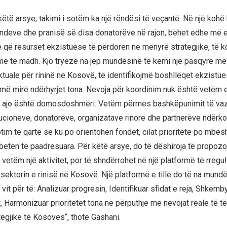
 këtë arsye, takimi i sotëm ka një rëndësi të veçantë. Në një koh
ndeve dhe pranisë së disa donatorëve në rajon, bëhet edhe më 
 resurset ekzistuese të përdoren në mënyrë strategjike, të k
ë të madh. Kjo tryezë na jep mundësinë të kemi një pasqyrë më 
tuale për rininë në Kosovë, të identifikojmë boshllëqet ekzistu
ë mirë ndërhyrjet tona. Nevoja për koordinim nuk është vetëm 
 ajo është domosdoshmëri. Vetëm përmes bashkëpunimit të v
tucioneve, donatorëve, organizatave rinore dhe partnerëve ndër
tim të qartë se ku po orientohen fondet, cilat prioritete po mbës
eten të paadresuara. Për këtë arsye, do të dëshiroja të propozo
etëm një aktivitet, por të shndërrohet në një platformë të rregull
 sektorin e rinisë në Kosovë. Një platformë e tillë do të na mund
it për të: Analizuar progresin, Identifikuar sfidat e reja, Shkëm
 Harmonizuar prioritetet tona në përputhje me nevojat reale të të
tegjike të Kosovës“, thotë Gashani.