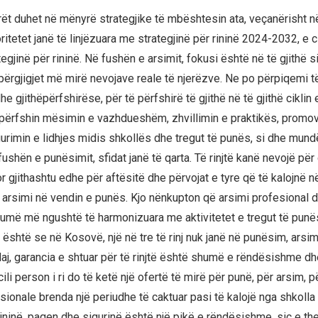
t duhet në mënyrë strategjike të mbështesin ata, veçanërisht n
oritetet janë të linjëzuara me strategjinë për rininë 2024-2032, e 
gjinë për rininë. Në fushën e arsimit, fokusi është në të gjithë 
përgjigjet më mirë nevojave reale të njerëzve. Ne po përpiqemi t
dhe gjithëpërfshirëse, për të përfshirë të gjithë në të gjithë ciklin
o përfshin mësimin e vazhdueshëm, zhvillimin e praktikës, promov
urimin e lidhjes midis shkollës dhe tregut të punës, si dhe mundë
ushën e punësimit, sfidat janë të qarta. Të rinjtë kanë nevojë për
r gjithashtu edhe për aftësitë dhe përvojat e tyre që të kalojnë 
arsimi në vendin e punës. Kjo nënkupton që arsimi profesional d
shumë më ngushtë të harmonizuara me aktivitetet e tregut të punë
është se në Kosovë, një në tre të rinj nuk janë në punësim, arsi
daj, garancia e shtuar për të rinjtë është shumë e rëndësishme dh
ili person i ri do të ketë një ofertë të mirë për punë, për arsim, 
sionale brenda një periudhe të caktuar pasi të kalojë nga shkolla
rininë, paqen dhe sigurinë është një pikë e rëndësishme, siç e th