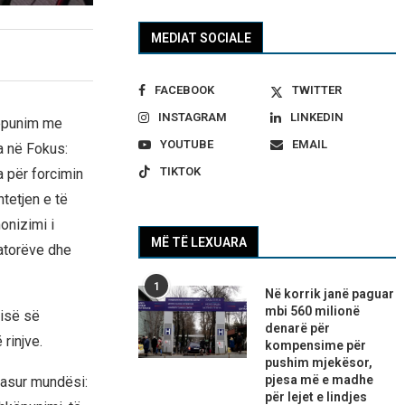
MEDIAT SOCIALE
FACEBOOK
TWITTER
INSTAGRAM
LINKEDIN
këpunim me
YOUTUBE
EMAIL
a në Fokus:
TIKTOK
a për forcimin
tetjen e të
onizimi i
MË TË LEXUARA
atorëve dhe
1
Në korrik janë paguar
mbi 560 milionë
risë së
denarë për
rinjve.
kompensime për
pushim mjekësor,
pjesa më e madhe
pasur mundësi:
për lejet e lindjes