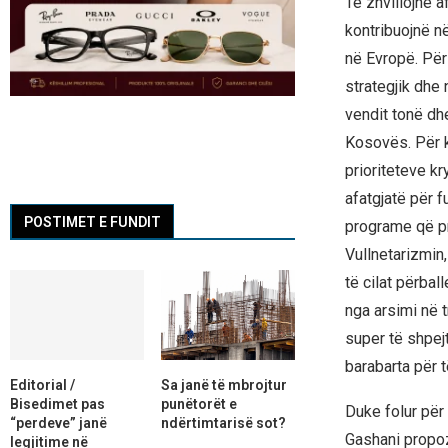
Të zhvillojnë a
kontribuojnë n
në Evropë. Për
strategjik dhe
vendit tonë dh
Kosovës. Për k
prioriteteve k
afatgjatë për f
POSTIMET E FUNDIT
programe që pr
Vullnetarizmin
të cilat përbal
nga arsimi në 
super të shpejt
barabarta për t
Editorial /
Sa janë të mbrojtur
Bisedimet pas
punëtorët e
Duke folur për
“perdeve” janë
ndërtimtarisë sot?
Gashani propozo
legjitime në