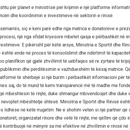
hashtu për planet e ministrisë për krijimin e një platforme informat
encën dhe koordinimin e investimeve në sektorin e rinisë.
esëmarrës, siç e keni parë edhe nga matrica e donatorëve e prez
j procesi, një nga sfidat kryesore mbetet qasja e përbashkët në i
vestimeve. E pikërisht për këtë arsye, Ministria e Sportit dhe Rinis
ë është ende në proces të konsolidimit dhe ndërtimit të kapacitet
 po planifikon që gjatë zhvillimit të uebfaqes së re zyrtare të krij
 publikimin dhe përditësimin e vazhdueshëm të kësaj matrice. Që
atformë të shërbejë si një burim i përbashkët informacioni për të 
mes saj, do të mund të kemi transparencë më të madhe me fonde
t që mbështesin të rinjtë, duke shmangur mbivendosjet dhe duke i
u nevojitet mbështetje shtesë. Ministria e Sportit dhe Rinisë ësh
rës lidhëse në këtë rrugëtim. Ne e shohim veten si një partner që 
donatorët, organizatat rinore dhe vetë të rinjtë, me qëllim që çdo 
të kontribuojë në mënyrë sa më efektive në zhvillimin e rinisë në