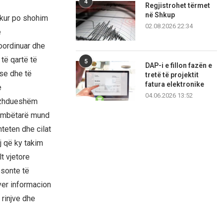
4
Regjistrohet tërmet
në Shkup
ë kur po shohim
02.08.2026 22:34
e
oordinuar dhe
të qartë të
5
DAP-i e fillon fazën e
ese dhe të
tretë të projektit
fatura elektronike
e
04.06.2026 13:52
azhdueshëm
kombëtarë mund
hteten dhe cilat
j që ky takim
t vjetore
ësonte të
byer informacion
 rinjve dhe