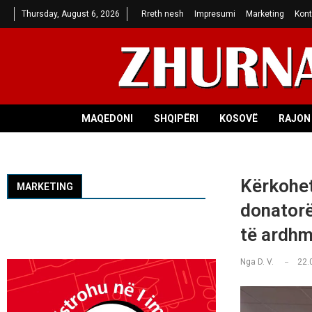
Thursday, August 6, 2026
Rreth nesh
Impresumi
Marketing
Kont
MAQEDONI
SHQIPËRI
KOSOVË
RAJON 
Kërkohet
MARKETING
donatorë
të ardh
Nga
D. V.
22.