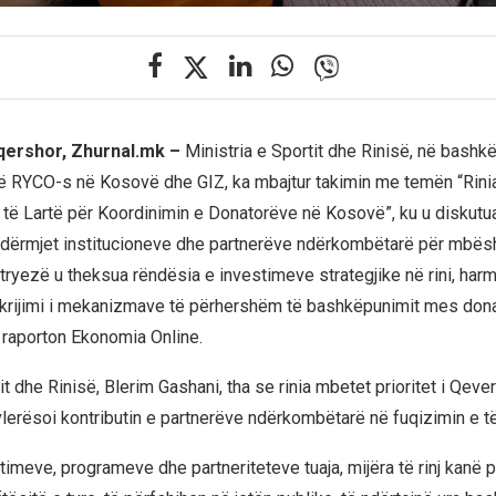
 qershor, Zhurnal.mk –
Ministria e Sportit dhe Rinisë, në bash
ë RYCO-s në Kosovë dhe GIZ, ka mbajtur takimin me temën “Rini
it të Lartë për Koordinimin e Donatorëve në Kosovë”, ku u diskutu
ndërmjet institucioneve dhe partnerëve ndërkombëtarë për mbësh
 tryezë u theksua rëndësia e investimeve strategjike në rini, harm
 krijimi i mekanizmave të përhershëm të bashkëpunimit mes don
, raporton Ekonomia Online.
tit dhe Rinisë, Blerim Gashani, tha se rinia mbetet prioritet i Qeve
erësoi kontributin e partnerëve ndërkombëtarë në fuqizimin e të 
imeve, programeve dhe partneriteteve tuaja, mijëra të rinj kanë 