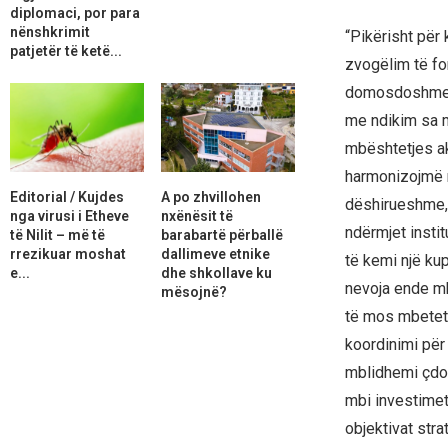
diplomaci, por para
nënshkrimit
“Pikërisht për
patjetër të ketë...
zvogëlim të fo
domosdoshme që
me ndikim sa m
mbështetjes ak
harmonizojmë m
Editorial / Kujdes
A po zhvillohen
dëshirueshme,
nga virusi i Etheve
nxënësit të
ndërmjet insti
të Nilit – më të
barabartë përballë
rrezikuar moshat
dallimeve etnike
të kemi një kup
e...
dhe shkollave ku
nevoja ende mb
mësojnë?
të mos mbetet v
koordinimi për
mblidhemi çdo v
mbi investimet,
objektivat stra