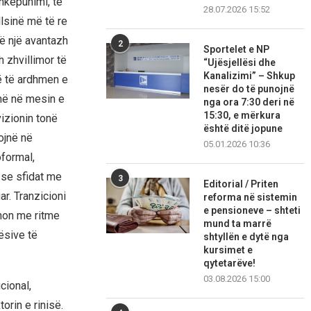
shkëpunimi, të
28.07.2026 15:52
lsinë më të re
ë një avantazh
2
Sportelet e NP
 zhvillimor të
“Ujësjellësi dhe
Kanalizimi” – Shkup
ë të ardhmen e
nesër do të punojnë
në në mesin e
nga ora 7:30 deri në
15:30, e mërkura
izionin tonë
është ditë jopune
ojnë në
05.01.2026 10:36
oformal,
 se sfidat me
3
Editorial / Priten
ar. Tranzicioni
reforma në sistemin
e pensioneve – shteti
shon me ritme
mund ta marrë
ësive të
shtyllën e dytë nga
kursimet e
qytetarëve!
03.08.2026 15:00
cional,
orin e rinisë.