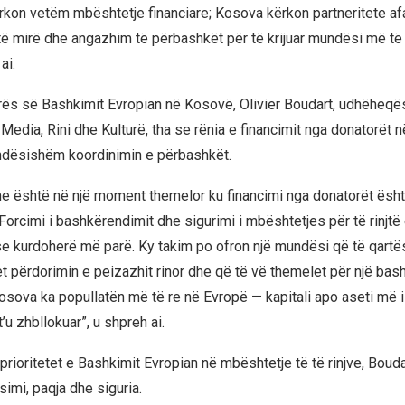
kon vetëm mbështetje financiare; Kosova kërkon partneritete afa
ë mirë dhe angazhim të përbashkët për të krijuar mundësi më të
ai.
ës së Bashkimit Evropian në Kosovë, Olivier Boudart, udhëheqës 
 Media, Rini dhe Kulturë, tha se rënia e financimit nga donatorët n
ndësishëm koordinimin e përbashkët.
e është në një moment themelor ku financimi nga donatorët ësht
 Forcimi i bashkërendimit dhe sigurimi i mbështetjes për të rinjtë
 kurdoherë më parë. Ky takim po ofron një mundësi që të qartë
et përdorimin e peizazhit rinor dhe që të vë themelet për një b
osova ka popullatën më të re në Evropë — kapitali apo aseti më
’u zhbllokuar”, u shpreh ai.
prioritetet e Bashkimit Evropian në mbështetje të të rinjve, Bouda
simi, paqja dhe siguria.