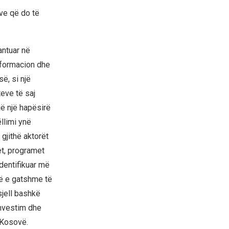
ive që do të
antuar në
nformacion dhe
ë, si një
eve të saj
ojë një hapësirë
llimi ynë
gjithë aktorët
t, programet
dentifikuar më
të e gatshme të
sjell bashkë
investim dhe
 Kosovë.