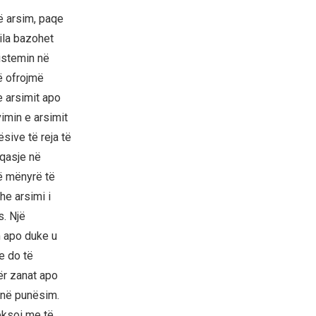
ë arsim, paqe
cila bazohet
sistemin në
ë ofrojmë
 e arsimit apo
imin e arsimit
sive të reja të
 qasje në
në mënyrë të
he arsimi i
s. Një
m apo duke u
e do të
për zanat apo
 në punësim.
eksoi me të