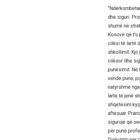
“Ndërkombëtarë
dhe siguri. Pri
shumë në strate
Kosovë që t’u 
cilësi të lartë 
shkollimit. Kj
cilësor dhe sig
punësimit. Në f
vende pune, po
natyrshme nga 
lartë të jenë 
shqetësim kyç 
aftësuar. Pran
sigurojë që sec
për punë profe
Diskutimi për 