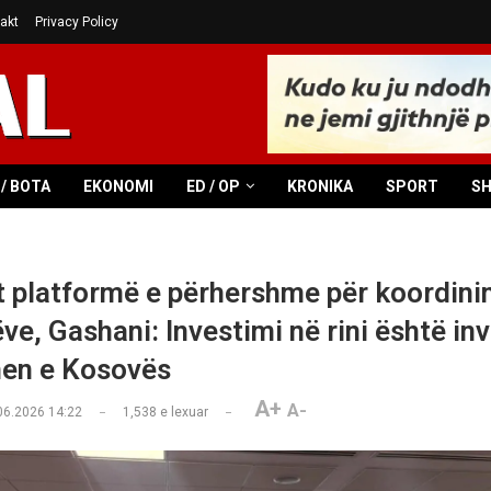
akt
Privacy Policy
/ BOTA
EKONOMI
ED / OP
KRONIKA
SPORT
S
 platformë e përhershme për koordini
ve, Gashani: Investimi në rini është in
men e Kosovës
A+
A-
06.2026 14:22
1,538
e lexuar