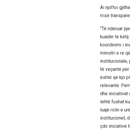
Ai njoftoi gjit
rrisë transpar
“Të nderuar pj
kuadër të këti
koordinimi i in
ministri e re q
institucionale,
të veçantë për
është që kjo pl
relevantë. Për
dhe iniciativa
lehtë fushat k
luajë rolin e u
institucionet, 
çdo iniciativë 