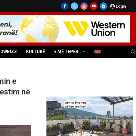
Login
HOWBIZZ
KULTURË
+ MË TEPËR…
min e
vestim në