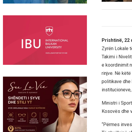
Prishtinë, 22
Zyrën Lokale t
Takimi i Nivel
e koordinimit 
rinjve. Në këtë
politikave dhe
institucioneve
Ministri i Spor
Kosovës dhe vl
“Përmes invest