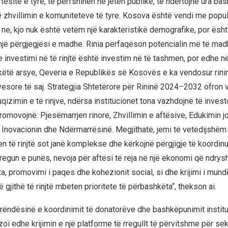
ftësitë e tyre, të përfshihen në jetën publike, të ndërtojnë ura ba
ë zhvillimin e komuniteteve të tyre. Kosova është vendi me popul
 ne, kjo nuk është vetëm një karakteristikë demografike, por ësht
 një përgjegjësi e madhe. Rinia përfaqëson potencialin më të madh
e investimi në të rinjtë është investim në të tashmen, por edhe n
ëtë arsye, Qeveria e Republikës së Kosovës e ka vendosur rini
ryesore të saj. Strategjia Shtetërore për Rininë 2024–2032 ofron v
uqizimin e të rinjve, ndërsa institucionet tona vazhdojnë të invest
omovojnë: Pjesëmarrjen rinore, Zhvillimin e aftësive, Edukimin j
, Inovacionin dhe Ndërmarrësinë. Megjithatë, jemi të vetëdijshëm
len të rinjtë sot janë komplekse dhe kërkojnë përgjigje të koordinu
tregun e punës, nevoja për aftësi të reja në një ekonomi që ndry
a, promovimi i paqes dhe kohezionit social, si dhe krijimi i mund
ë gjithë të rinjtë mbeten prioritete të përbashkëta“, thekson ai.
 rëndësinë e koordinimit të donatorëve dhe bashkëpunimit institu
i edhe krijimin e një platforme të rregullt të përvitshme për sekt