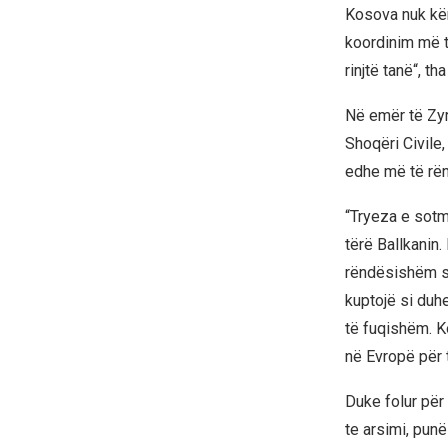
Kosova nuk kër
koordinim më t
rinjtë tanë“, tha 
Në emër të Zyr
Shoqëri Civile,
edhe më të rë
“Tryeza e sotm
tërë Ballkanin.
rëndësishëm se
kuptojë si duh
të fuqishëm. K
në Evropë për t
Duke folur për 
te arsimi, punë