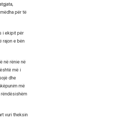
tgjata,
 mëdha për të
i ekipit për
ë rajon e bën
ë në rënie në
 është më i
sojë dhe
ashkëpunim më
 i rëndësishëm
rt vuri theksin