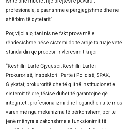
ishte dhe mbetet një drejtësi e pavarur,
profesionale, e paanshme e përgjegjshme dhe në
shërbim të qytetarit”.
Por, vijoi ajo, tani nis në fakt prova më e
rëndësishme nëse sistemi do të arrijë ta ruajë vetë
standardin që procesi i rivlerësimit krijoi.
“Këshilli i Lartë Gjyqësor, Këshilli i Lartë i
Prokurorisë, Inspektori i Partë i Policisë, SPAK,
Gjykatat, prokuroritë dhe të gjithë institucionet e
sistemit të drejtësisë duhet të garantojnë që
integriteti, profesionalizmi dhe llogaridhënia të mos
varen më nga mekanizma të përkohshëm, por të
jenë mënyra e zakonshme e funksionimit të