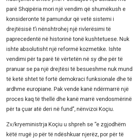
parë Shqipëria mori një vendim që shumëkush e
konsideronte të pamundur që vetë sistemi i
drejtësisë t’i nënshtrohej një rivlerësimi të
paprecedentë në historinë tonë kushtetuese. Nuk
ishte absolutisht një reformë kozmetike. Ishte
vendimi për ta parë të vërtetën në sy dhe për të
pranuar se pa një drejtësi të besueshme nuk mund
të ketë shtet të fortë demokraci funksionale dhe të
ardhme europiane. Pak vende kanë ndërmarrë një
proces kaq të thellë dhe kanë marrë vendosmërinë
për ta çuar atë deri në fund”, nënvizoi Koçiu.
Zv/kryeministrja Koçiu u shpreh se “e zgjodhëm
këtë rrugë jo për të ndëshkuar njerëz, por për të