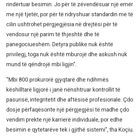
rindërtuar besimin. Jo për të zëvendësuar një emër
me një tjetër, por për të ndryshuar standardin me të
cilin ushtrohet përgjegjësia në drejtësi për të
vendosur një parim të thjeshtë dhe të
panegociueshëm. Detyra publike nuk është
privilegj, toga nuk është mburojë dhe askush nuk
mund të qëndrojë mbi ligjin”.
“Mbi 800 prokurorë gjyqtarë dhe ndihmës
këshilltarë ligjorë i janë nënshtruar kontrollit të
pasurisë, integritetit dhe aftësisë profesionale. Çdo
dosje përfaqësonte një përgjegjësi të madhe çdo
vendim prekte një karrierë individuale, por edhe
besimin e qytetarëve tek i gjithë sistemi”, tha Koçiu.