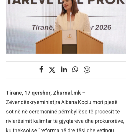
Tiranë, 17 qershor, Zhurnal.mk –
Zëvendëskryeministjra Albana Koçiu mori pjesë
sot në në ceremoninë përmbyllëse të procesit të
rivlerësimit kalimtar të gjyqtarëve dhe prokurorëve,
ku theksoi se “reforma në drejtësi dhe vetingu