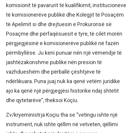
komisionit të pavarurit të kualifikimit, institucioneve
të komisionerëve publikë dhe Kolegjit të Posaçëm
të Apelimit si dhe drejtuesin e Prokurorisë së
Posaçme dhe përfaqësuesit e tyre, të cilët morën
përgjegjësinë e komisionerëve publikë në fazën
përmbyllëse. Ju keni punuar nën një vëmendje të
jashtëzakonshme publike nën presion të
vazhdueshëm dhe përballë çështjeve të
ndërlikuara. Puna juaj nuk ka qenë vetëm juridike
ajo ka qenë një përgjegjësi historike ndaj shtetit
dhe qytetarëve”, theksoi Koçiu.
Zv/kryeministrja Koçiu tha se “vetingu ishte një
instrument, nuk ishte qëllim në vetveten, qëllimi