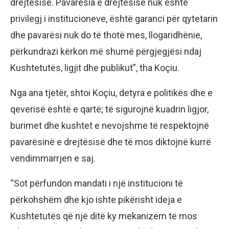
drejtësisë. Pavarësia e drejtësisë nuk është
privilegj i institucioneve, është garanci për qytetarin
dhe pavarësi nuk do të thotë mes, llogaridhënie,
përkundrazi kërkon më shumë përgjegjësi ndaj
Kushtetutës, ligjit dhe publikut”, tha Koçiu.
Nga ana tjetër, shtoi Koçiu, detyra e politikës dhe e
qeverisë është e qartë; të sigurojnë kuadrin ligjor,
burimet dhe kushtet e nevojshme të respektojnë
pavarësinë e drejtësisë dhe të mos diktojnë kurrë
vendimmarrjen e saj.
“Sot përfundon mandati i një institucioni të
përkohshëm dhe kjo ishte pikërisht ideja e
Kushtetutës që një ditë ky mekanizëm të mos