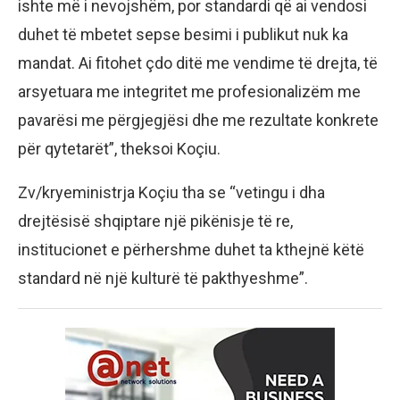
ishte më i nevojshëm, por standardi që ai vendosi
duhet të mbetet sepse besimi i publikut nuk ka
mandat. Ai fitohet çdo ditë me vendime të drejta, të
arsyetuara me integritet me profesionalizëm me
pavarësi me përgjegjësi dhe me rezultate konkrete
për qytetarët”, theksoi Koçiu.
Zv/kryeministrja Koçiu tha se “vetingu i dha
drejtësisë shqiptare një pikënisje të re,
institucionet e përhershme duhet ta kthejnë këtë
standard në një kulturë të pakthyeshme”.