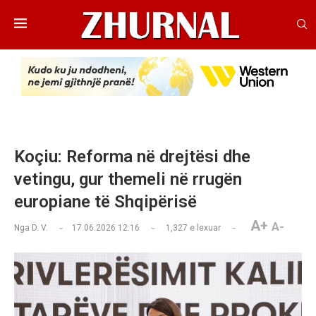
Koçiu: Reforma në drejtësi dhe
vetingu, gur themeli në rrugën
europiane të Shqipërisë
A+
A-
Nga
D. V.
17.06.2026 12:16
1,327
e lexuar