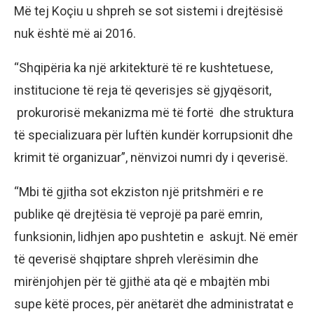
Më tej Koçiu u shpreh se sot sistemi i drejtësisë
nuk është më ai 2016.
“Shqipëria ka një arkitekturë të re kushtetuese,
institucione të reja të qeverisjes së gjyqësorit,
prokurorisë mekanizma më të fortë dhe struktura
të specializuara për luftën kundër korrupsionit dhe
krimit të organizuar”, nënvizoi numri dy i qeverisë.
“Mbi të gjitha sot ekziston një pritshmëri e re
publike që drejtësia të veprojë pa parë emrin,
funksionin, lidhjen apo pushtetin e askujt. Në emër
të qeverisë shqiptare shpreh vlerësimin dhe
mirënjohjen për të gjithë ata që e mbajtën mbi
supe këtë proces, për anëtarët dhe administratat e