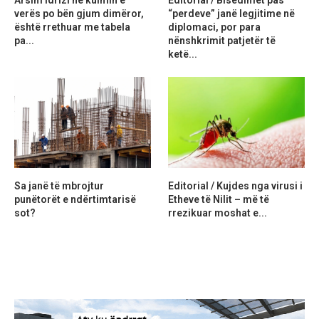
verës po bën gjum dimëror,
“perdeve” janë legjitime në
është rrethuar me tabela
diplomaci, por para
pa...
nënshkrimit patjetër të
ketë...
Sa janë të mbrojtur
Editorial / Kujdes nga virusi i
punëtorët e ndërtimtarisë
Etheve të Nilit – më të
sot?
rrezikuar moshat e...