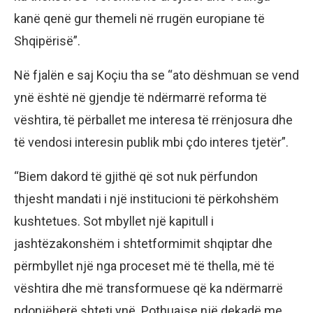
kanë qenë gur themeli në rrugën europiane të
Shqipërisë”.
Në fjalën e saj Koçiu tha se “ato dëshmuan se vend
ynë është në gjendje të ndërmarrë reforma të
vështira, të përballet me interesa të rrënjosura dhe
të vendosi interesin publik mbi çdo interes tjetër”.
“Biem dakord të gjithë që sot nuk përfundon
thjesht mandati i një institucioni të përkohshëm
kushtetues. Sot mbyllet një kapitull i
jashtëzakonshëm i shtetformimit shqiptar dhe
përmbyllet një nga proceset më të thella, më të
vështira dhe më transformuese që ka ndërmarrë
ndonjëherë shteti ynë. Pothuajse një dekadë me