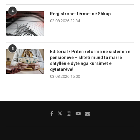
4
Regjistrohet tërmet në Shkup
02.08.2026 22:34
5
Editorial / Priten reforma në sistemin e
pensioneve – shteti mund ta marrë
shtyllën e dytë nga kursimet e
qytetarëve!
03.08.2026 15:00