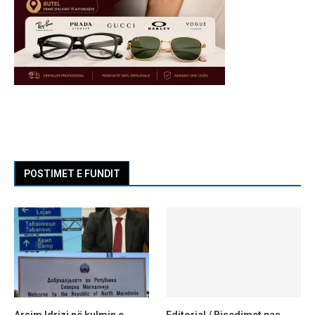
POSTIMET E FUNDIT
Arsim Idrizi në kulmin e
Editorial / Bisedimet pas