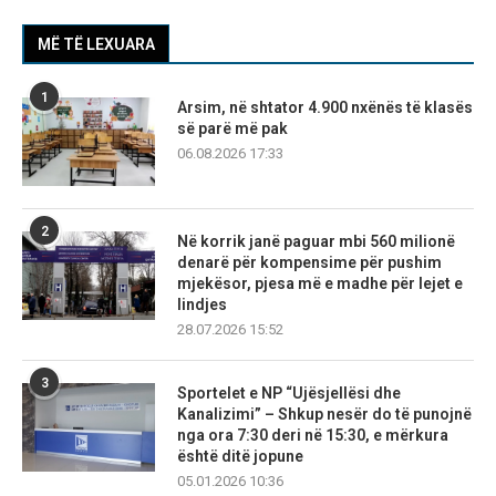
MË TË LEXUARA
1
Arsim, në shtator 4.900 nxënës të klasës
së parë më pak
06.08.2026 17:33
2
Në korrik janë paguar mbi 560 milionë
denarë për kompensime për pushim
mjekësor, pjesa më e madhe për lejet e
lindjes
28.07.2026 15:52
3
Sportelet e NP “Ujësjellësi dhe
Kanalizimi” – Shkup nesër do të punojnë
nga ora 7:30 deri në 15:30, e mërkura
është ditë jopune
05.01.2026 10:36