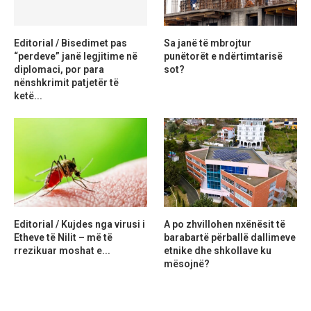
Editorial / Bisedimet pas
Sa janë të mbrojtur
“perdeve” janë legjitime në
punëtorët e ndërtimtarisë
diplomaci, por para
sot?
nënshkrimit patjetër të
ketë...
Editorial / Kujdes nga virusi i
A po zhvillohen nxënësit të
Etheve të Nilit – më të
barabartë përballë dallimeve
rrezikuar moshat e...
etnike dhe shkollave ku
mësojnë?