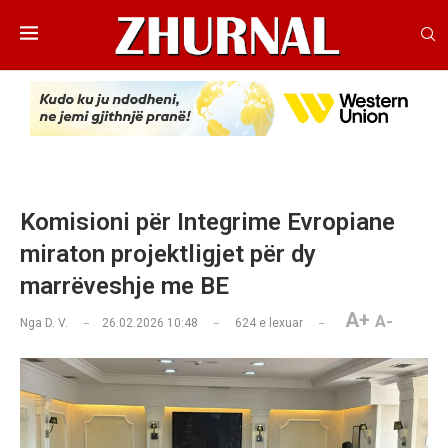
Komisioni për Integrime Evropiane
miraton projektligjet për dy
marrëveshje me BE
A+
A-
Nga
D. V.
26.02.2026 10:48
624
e lexuar