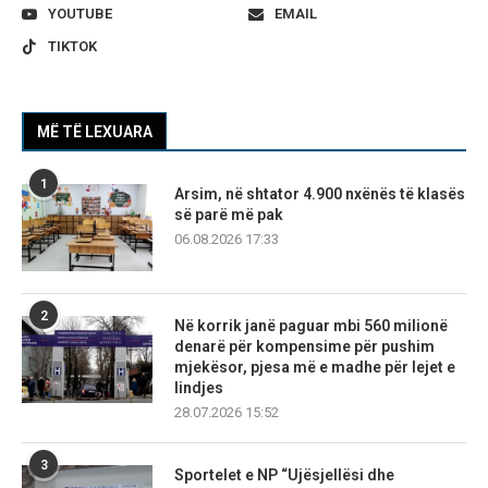
YOUTUBE
EMAIL
TIKTOK
MË TË LEXUARA
1
Arsim, në shtator 4.900 nxënës të klasës
së parë më pak
06.08.2026 17:33
2
Në korrik janë paguar mbi 560 milionë
denarë për kompensime për pushim
mjekësor, pjesa më e madhe për lejet e
lindjes
28.07.2026 15:52
3
Sportelet e NP “Ujësjellësi dhe