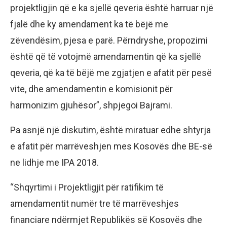
projektligjin që e ka sjellë qeveria është harruar një
fjalë dhe ky amendament ka të bëjë me
zëvendësim, pjesa e parë. Përndryshe, propozimi
është që të votojmë amendamentin që ka sjellë
qeveria, që ka të bëjë me zgjatjen e afatit për pesë
vite, dhe amendamentin e komisionit për
harmonizim gjuhësor”, shpjegoi Bajrami.
Pa asnjë një diskutim, është miratuar edhe shtyrja
e afatit për marrëveshjen mes Kosovës dhe BE-së
ne lidhje me IPA 2018.
“Shqyrtimi i Projektligjit për ratifikim të
amendamentit numër tre të marrëveshjes
financiare ndërmjet Republikës së Kosovës dhe