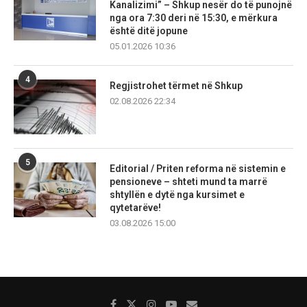
Kanalizimi” – Shkup nesër do të punojnë
nga ora 7:30 deri në 15:30, e mërkura
është ditë jopune
05.01.2026 10:36
4
Regjistrohet tërmet në Shkup
02.08.2026 22:34
5
Editorial / Priten reforma në sistemin e
pensioneve – shteti mund ta marrë
shtyllën e dytë nga kursimet e
qytetarëve!
03.08.2026 15:00