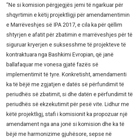
“Ne si komision përgjegjës jemi të ngarkuar për
shqyrtimin e këtij projektligji për amendamentimin
e Marrëveshjes së IPA 2017, e cila ka për qëllim
shtyrjen e afatit për zbatimin e marrëveshjes për të
siguruar kryerjen e suksesshme të projekteve të
kontraktuara nga Bashkimi Evropian, që janë
ballafaquar me vonesa gjatë fazës së
implementimit të tyre. Konkretisht, amendamenti
ka të bëjë me zgjatjen e datës së përfundimit të
periudhës së zbatimit, si dhe datën e përfundimit të
periudhës së ekzekutimit për pesë vite. Lidhur me
këtë projektligj, stafi i komisionit ka propozuar një
amendament nga ana jonë si komision dhe ka të
bëjë me harmonizime gjuhësore, sepse në