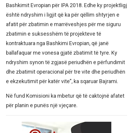
Bashkimit Evropian për IPA 2018. Edhe ky projektligj
është ndryshim i ligjit që ka për qëllim shtyrjen e
afatit për zbatimin e marrëveshjes për me siguru
zbatimin e suksesshëm të projekteve të
kontraktuara nga Bashkimi Evropian, që janë
ballafaquar me vonesa gjatë zbatimit të tyre. Ky
ndryshim synon të zgjasë periudhën e përfundimit
dhe zbatimit operacional për tre vite dhe periudhën
e ekzekutimit për katër vite”, ka sqaruar Bajrami.
Në fund Komisioni ka mbetur që të caktojnë afatet
për planin e punës një vjeçare.