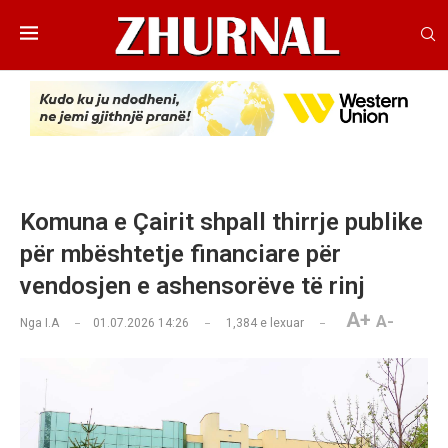
Komuna e Çairit shpall thirrje publike
për mbështetje financiare për
vendosjen e ashensorëve të rinj
A+
A-
Nga
I.A
01.07.2026 14:26
1,384
e lexuar