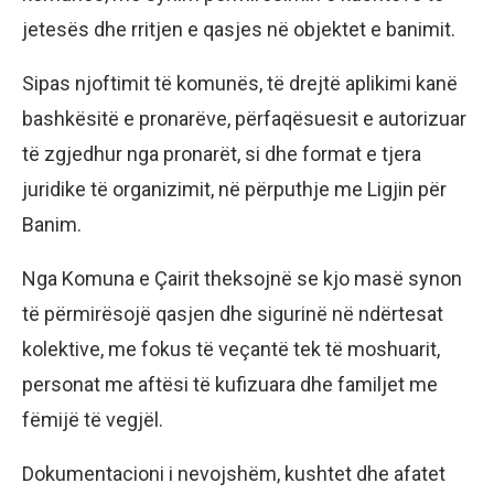
jetesës dhe rritjen e qasjes në objektet e banimit.
Sipas njoftimit të komunës, të drejtë aplikimi kanë
bashkësitë e pronarëve, përfaqësuesit e autorizuar
të zgjedhur nga pronarët, si dhe format e tjera
juridike të organizimit, në përputhje me Ligjin për
Banim.
Nga Komuna e Çairit theksojnë se kjo masë synon
të përmirësojë qasjen dhe sigurinë në ndërtesat
kolektive, me fokus të veçantë tek të moshuarit,
personat me aftësi të kufizuara dhe familjet me
fëmijë të vegjël.
Dokumentacioni i nevojshëm, kushtet dhe afatet