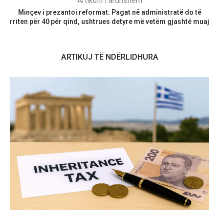
Artikulli i ardhshëm
Minçev i prezantoi reformat: Pagat në administratë do të
rriten për 40 për qind, ushtrues detyre më vetëm gjashtë muaj
ARTIKUJ TË NDËRLIDHURA