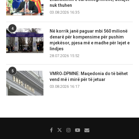
nuk thuhen
03.08.2026 16:35
4
Në korrik janë paguar mbi 560 milionë
denarë për kompensime për pushim
mjekësor, pjesa më e madhe për lejet e
lindjes
28.07.2026 15:52
5
VMRO‑DPMNE: Maqedonia do të bëhet
vend më i mirë për të jetuar
03.08.2026 16:17