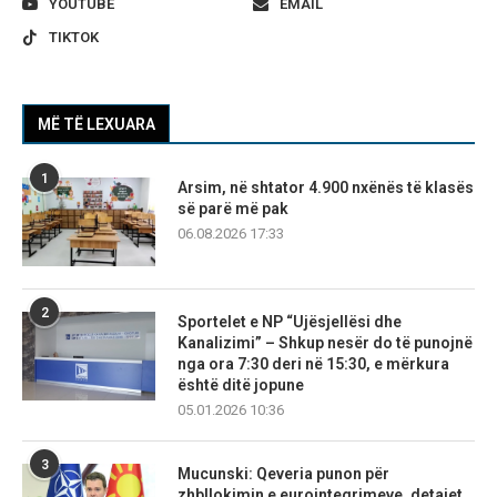
YOUTUBE
EMAIL
TIKTOK
MË TË LEXUARA
1
Arsim, në shtator 4.900 nxënës të klasës
së parë më pak
06.08.2026 17:33
2
Sportelet e NP “Ujësjellësi dhe
Kanalizimi” – Shkup nesër do të punojnë
nga ora 7:30 deri në 15:30, e mërkura
është ditë jopune
05.01.2026 10:36
3
Mucunski: Qeveria punon për
zhbllokimin e eurointegrimeve, detajet