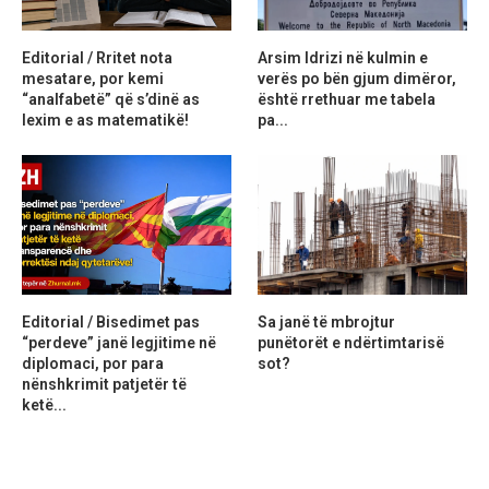
Editorial / Rritet nota
Arsim Idrizi në kulmin e
mesatare, por kemi
verës po bën gjum dimëror,
“analfabetë” që s’dinë as
është rrethuar me tabela
lexim e as matematikë!
pa...
Editorial / Bisedimet pas
Sa janë të mbrojtur
“perdeve” janë legjitime në
punëtorët e ndërtimtarisë
diplomaci, por para
sot?
nënshkrimit patjetër të
ketë...