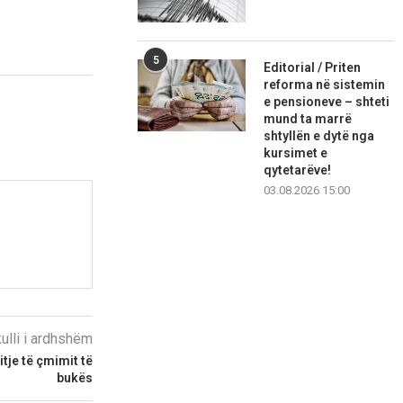
5
Editorial / Priten
reforma në sistemin
e pensioneve – shteti
mund ta marrë
shtyllën e dytë nga
kursimet e
qytetarëve!
03.08.2026 15:00
kulli i ardhshëm
itje të çmimit të
bukës