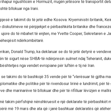
rihapur ngushticën e Hormuzit, rrugën jetësore të transportit det
htë bllokuar nga Irani.
jesë e takimit do të jetë edhe Kosova. Kryeministri britanik, Keir
 e diskutimeve në përpjekjet e përbashkëta britanike dhe franceze
n ujore do të mbahet të enjten, me Yvette Cooper, Sekretaren e J
ëheqësit ndërkombëtarë.
rikan, Donald Trump, ka deklaruar se do të jetë detyrë e vendeve 
ën të sigurt nëse SHBA-të ndërpresin sulmet ndaj Teheranit, duke
shtetjes nga vendet evropiane për luftën e tij në Iran.
 se takimi do të bashkojë 35 vende për të “vlerësuar të gjitha ma
omatike dhe politike për të rivendosur lirinë e lundrimit, për të
eve dhe marinarëve të bllokuar dhe për të rifilluar lëvizjen e mallr
në takim përfshijnë nënshkruesit e një deklarate të përbashkët 
bërë më 19 mars dhe ata që i janë bashkuar deklaratës që atëher