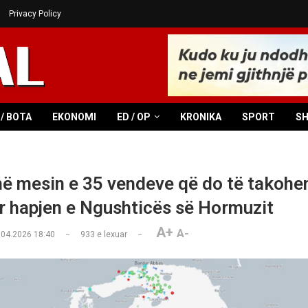
Privacy Policy
/ BOTA
EKONOMI
ED / OP
KRONIKA
SPORT
S
ë mesin e 35 vendeve që do të takohen
r hapjen e Ngushticës së Hormuzit
A+
A-
.04.2026 18:40
933
e lexuar