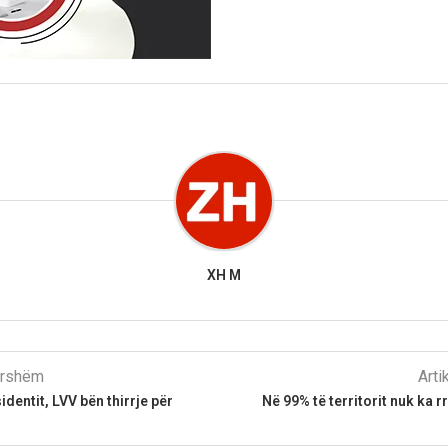
XH M
parshëm
Arti
dentit, LVV bën thirrje për
Në 99% të territorit nuk ka rr