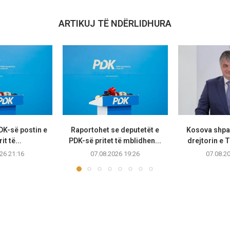
ARTIKUJ TË NDËRLIDHURA
PDK-së postin e
Raportohet se deputetët e
Kosova shpal
it të...
PDK-së pritet të mblidhen...
drejtorin e T
26 21:16
07.08.2026 19:26
07.08.2