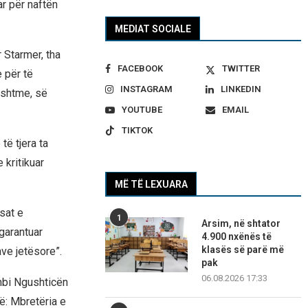
ar për naftën
MEDIAT SOCIALE
 Starmer, tha
FACEBOOK
TWITTER
 për të
INSTAGRAM
LINKEDIN
ashtme, së
YOUTUBE
EMAIL
TIKTOK
të tjera ta
 kritikuar
MË TË LEXUARA
sat e
1
Arsim, në shtator
 garantuar
4.900 nxënës të
klasës së parë më
ave jetësore”.
pak
06.08.2026 17:33
mbi Ngushticën
ë: Mbretëria e