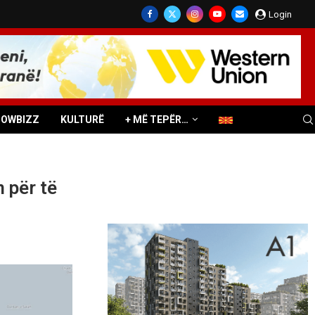
Login
HOWBIZZ
KULTURË
+ MË TEPËR…
 për të