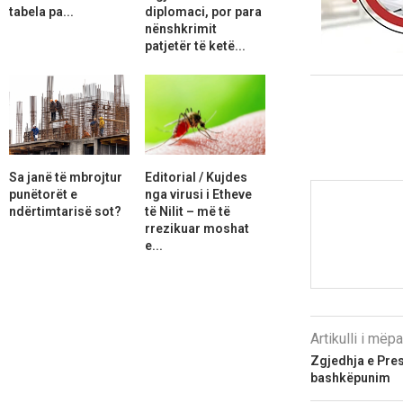
tabela pa...
diplomaci, por para
nënshkrimit
patjetër të ketë...
Sa janë të mbrojtur
Editorial / Kujdes
punëtorët e
nga virusi i Etheve
ndërtimtarisë sot?
të Nilit – më të
rrezikuar moshat
e...
Artikulli i më
Zgjedhja e Presi
bashkëpunim