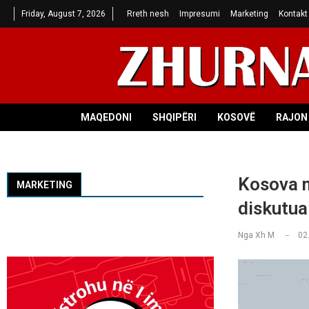
Friday, August 7, 2026
Rreth nesh
Impresumi
Marketing
Kontakt
MAQEDONI
SHQIPËRI
KOSOVË
RAJON 
Kosova n
MARKETING
diskutua
Nga
Xh M
02