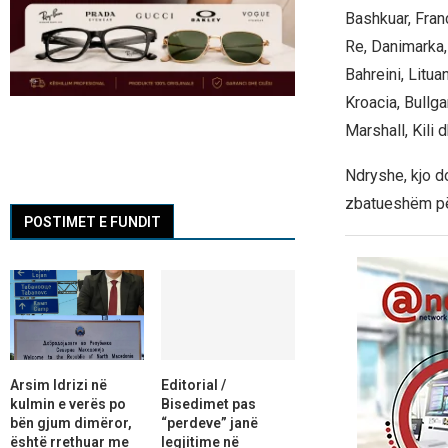
Bashkuar, Franc
Re, Danimarka, 
Bahreini, Litua
Kroacia, Bullga
Marshall, Kili 
Ndryshe, kjo d
zbatueshëm për
POSTIMET E FUNDIT
Arsim Idrizi në
Editorial /
kulmin e verës po
Bisedimet pas
bën gjum dimëror,
“perdeve” janë
është rrethuar me
legjitime në