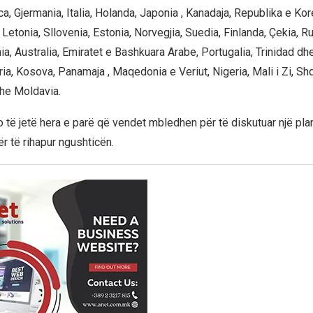
a, Gjermania, Italia, Holanda, Japonia , Kanadaja, Republika e Ko
Letonia, Sllovenia, Estonia, Norvegjia, Suedia, Finlanda, Çekia, R
nia, Australia, Emiratet e Bashkuara Arabe, Portugalia, Trinidad d
ria, Kosova, Panamaja , Maqedonia e Veriut, Nigeria, Mali i Zi, Shq
dhe Moldavia.
o të jetë hera e parë që vendet mbledhen për të diskutuar një pla
 të rihapur ngushticën.