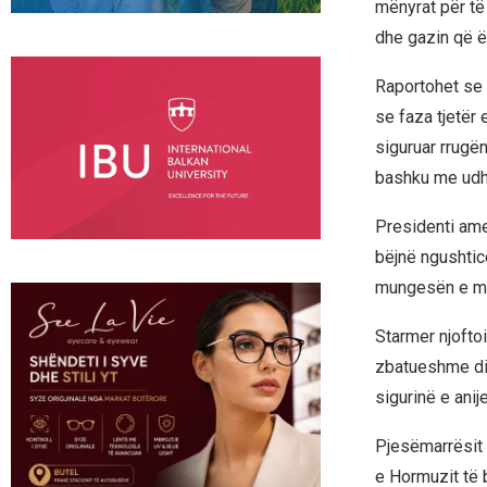
mënyrat për të 
dhe gazin që ës
Raportohet se p
se faza tjetër
siguruar rrugë
bashku me udh
Presidenti ame
bëjnë ngushtic
mungesën e mbë
Starmer njoftoi
zbatueshme dipl
sigurinë e anij
Pjesëmarrësit 
e Hormuzit të 