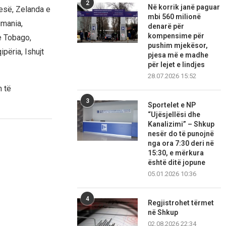
2
Në korrik janë paguar
resë, Zelanda e
mbi 560 milionë
umania,
denarë për
kompensime për
he Tobago,
pushim mjekësor,
ipëria, Ishujt
pjesa më e madhe
për lejet e lindjes
28.07.2026 15:52
n të
3
Sportelet e NP
“Ujësjellësi dhe
Kanalizimi” – Shkup
nesër do të punojnë
nga ora 7:30 deri në
15:30, e mërkura
është ditë jopune
05.01.2026 10:36
4
Regjistrohet tërmet
në Shkup
02.08.2026 22:34