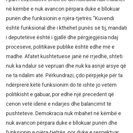
në këmbë e nuk avancon përpara duke e bllokuar
punën dhe funksionin e njëra-tjetrës “Kuvendi
është funksional dhe i kthehet punës së tij, mandati
i deputetëve është i gjallë dhe përgjegjësia ndaj
proceseve, politikave publike është edhe më e
madhe. Afatet kushtetuese janë në rrjedhë, shteti
nuk ka ndalur së vepruari dhe nuk ka asnjë arsye që
ne ta ndalim atë. Përkundrazi, çdo përpjekje për ta
ndërprerë këtë funksionim do të ishte jo vetëm
politikisht e gabuar, por edhe një precedent që
cenon vetë idenë e ndarjes dhe balancimit të
pushteteve. Demokracia nuk mbahet në këmbë e
nuk avancon përpara duke e bllokuar punën dhe
funksionin e njëra-tjetrës, por duke e respektuar