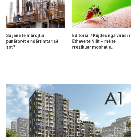
Sa janë të mbrojtur
Editorial / Kujdes nga virusi i
punëtorët e ndërtimtarisë
Etheve të Nilit – më të
sot?
rrezikuar moshat e...