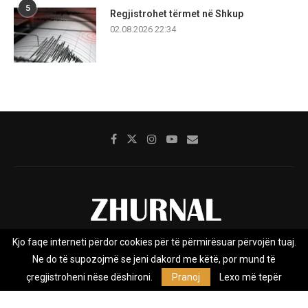
5
Regjistrohet tërmet në Shkup
02.08.2026 22:34
Kjo faqe interneti përdor cookies për të përmirësuar përvojën tuaj.
Rreth nesh
Impresumi
Marketing
Kontakt
Ne do të supozojmë se jeni dakord me këtë, por mund të
Privacy Policy
çregjistroheni nëse dëshironi.
Pranoj
Lexo më tepër
Zhurnal.mk është Agjenci e Lajmeve e pavarur, e themeluar në vitin
2009, që e mbulon Maqedoninë, Kosovën, Shqipërinë edhe lajmet