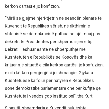
kërkon qartasi e jo konfizion.
“Mirë se gjejmë njëri-tjetrin në seancën plenare të
Kuvendit të Republikës sërish, në rikthimin e
shtëpisë së demokracisë pothuajse një muaj pas
dekretit të Presidentes për shpërndarjen e tij.
Dekreti i lëshuar është në shpërputhje me
Kushtetutën e Republikës së Kosovës dhe ka
krijuar një situatë e cila kërkon qartësi jo konfuzion,
e cila kërkon përgjegjësi jo shmangie. Gjykata
Kushtetuese ka folur për natyrën e Republikës
sonë demokratike parlamentare dhe për kufijtë që
Kushtetuta i vendos çdo institucioni”, tha Kurti.
Sipas tij, shpërndarja e Kuvendit nuk është