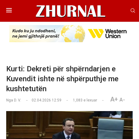
Kurti: Dekreti për shpërndarjen e
Kuvendit ishte në shpërputhje me
kushtetutën
A+
A-
Nga
D. V.
02.04.2026 12:59
1,083
e lexuar