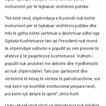
instrument për të tejkaluar vështirësi politike
“Në këtë rend, shpërndarja e Kuvendit nuk është
instrument për të tejkaluar vështirësi politike dhe
mbi të gjitha është vërtetuar e dëshmuar edhe nga
Gjykata Kushtetuese tani që Presidenti nuk mund
të shpërndajë vullnetin e popullit as nën presion të
afateve e të paqartësive kushtetuese. Vullneti i
popullit nuk anulohet me dekrete dhe rrjedhimisht
as nuk shpërndahet. Tani pas qartësimit dhe
vërtetimit të kësaj të vërtete të pamohueshme, sot
nuk kemi një boshllëk institucional përpara nesh,
por kemi një detyrë të qartë”, shtoi Kurti.
I pari i ekzekutivit shoti se demokracia nuk mbahet