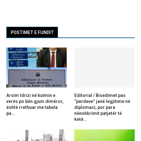
POSTIMET E FUNDIT
Arsim Idrizi në kulmin e
Editorial / Bisedimet pas
verës po bën gjum dimëror,
“perdeve” janë legjitime në
është rrethuar me tabela
diplomaci, por para
pa...
nënshkrimit patjetër të
ketë...