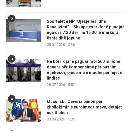
2
Sportelet e NP “Ujësjellësi dhe
Kanalizimi” – Shkup nesër do të punojnë
nga ora 7:30 deri në 15:30, e mërkura
është ditë jopune
05.01.2026 10:36
3
Në korrik janë paguar mbi 560 milionë
denarë për kompensime për pushim
mjekësor, pjesa më e madhe për lejet e
lindjes
28.07.2026 15:52
4
Mucunski: Qeveria punon për
zhbllokimin e eurointegrimeve, detajet
nuk thuhen
03.08.2026 16:35