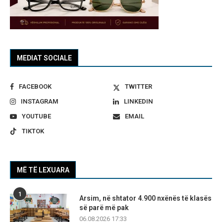
MEDIAT SOCIALE
FACEBOOK
TWITTER
INSTAGRAM
LINKEDIN
YOUTUBE
EMAIL
TIKTOK
MË TË LEXUARA
1
Arsim, në shtator 4.900 nxënës të klasës
së parë më pak
06.08.2026 17:33