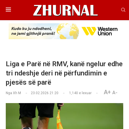
Liga e Parë në RMV, kanë ngelur edhe
tri ndeshje deri në përfundimin e
pjesës së parë
A+
A-
Nga
Xh M
23.02.2026 21:20
1,140
e lexuar