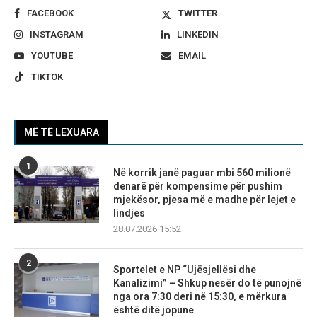
FACEBOOK
TWITTER
INSTAGRAM
LINKEDIN
YOUTUBE
EMAIL
TIKTOK
MË TË LEXUARA
1
Në korrik janë paguar mbi 560 milionë
denarë për kompensime për pushim
mjekësor, pjesa më e madhe për lejet e
lindjes
28.07.2026 15:52
2
Sportelet e NP “Ujësjellësi dhe
Kanalizimi” – Shkup nesër do të punojnë
nga ora 7:30 deri në 15:30, e mërkura
është ditë jopune