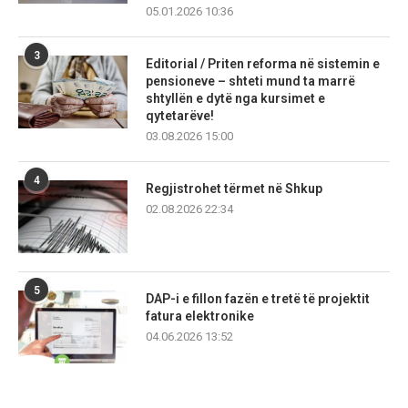
05.01.2026 10:36
3
Editorial / Priten reforma në sistemin e
pensioneve – shteti mund ta marrë
shtyllën e dytë nga kursimet e
qytetarëve!
03.08.2026 15:00
4
Regjistrohet tërmet në Shkup
02.08.2026 22:34
5
DAP-i e fillon fazën e tretë të projektit
fatura elektronike
04.06.2026 13:52