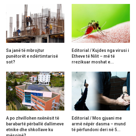
Sa janë të mbrojtur
Editorial / Kujdes nga virusi i
punëtorët e ndërtimtarisë
Etheve të Nilit – më të
sot?
rrezikuar moshat e...
A po zhvillohen nxënësit të
Editorial / Mos gjuani me
barabartë përballë dallimeve
armë nëpër dasma – mund
etnike dhe shkollave ku
të përfundoni deri në 5...
mësojnë?