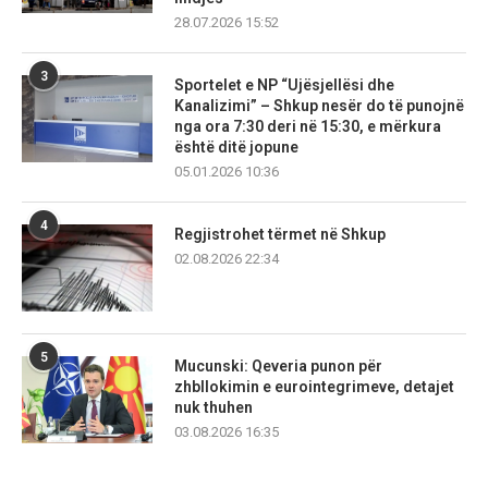
28.07.2026 15:52
3
Sportelet e NP “Ujësjellësi dhe
Kanalizimi” – Shkup nesër do të punojnë
nga ora 7:30 deri në 15:30, e mërkura
është ditë jopune
05.01.2026 10:36
4
Regjistrohet tërmet në Shkup
02.08.2026 22:34
5
Mucunski: Qeveria punon për
zhbllokimin e eurointegrimeve, detajet
nuk thuhen
03.08.2026 16:35