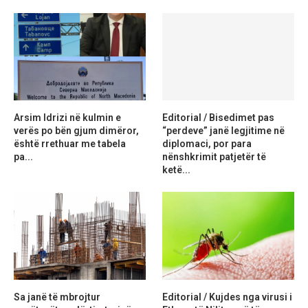
Arsim Idrizi në kulmin e
Editorial / Bisedimet pas
verës po bën gjum dimëror,
“perdeve” janë legjitime në
është rrethuar me tabela
diplomaci, por para
pa...
nënshkrimit patjetër të
ketë...
Sa janë të mbrojtur
Editorial / Kujdes nga virusi i