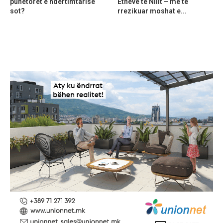
punëtorët e ndërtimtarisë
Etheve të Nilit – më të
sot?
rrezikuar moshat e...