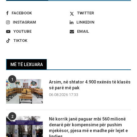
FACEBOOK
TWITTER
INSTAGRAM
LINKEDIN
YOUTUBE
EMAIL
TIKTOK
MË TË LEXUARA
1
Arsim, në shtator 4.900 nxënës të klasës
së parë më pak
06.08.2026 17:33
2
Në korrik janë paguar mbi 560 milionë
denarë për kompensime për pushim
mjekësor, pjesa më e madhe për lejet e
lindjes