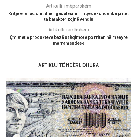
Artikulli i mëparshëm
Rritje e inflacionit dhe ngadalësim i rritjes ekonomike pritet
ta karakterizojnë vendin
Artikulli i ardhshëm
Çmimet e produkteve bazë ushqimore po rriten në mënyrë
marramendëse
ARTIKUJ TË NDËRLIDHURA