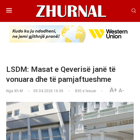
LSDM: Masat e Qeverisë janë të
vonuara dhe të pamjaftueshme
A+
A-
Nga
Xh M
05.04.2026 16:06
830
e lexuar