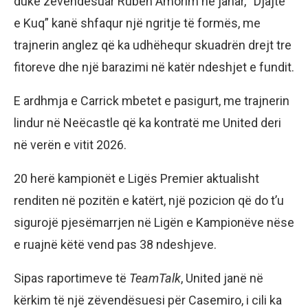
duke zëvendësuar Ruben Amorim në janar, “Djajtë
e Kuq” kanë shfaqur një ngritje të formës, me
trajnerin anglez që ka udhëhequr skuadrën drejt tre
fitoreve dhe një barazimi në katër ndeshjet e fundit.
E ardhmja e Carrick mbetet e pasigurt, me trajnerin
lindur në Neëcastle që ka kontratë me United deri
në verën e vitit 2026.
20 herë kampionët e Ligës Premier aktualisht
renditen në pozitën e katërt, një pozicion që do t’u
sigurojë pjesëmarrjen në Ligën e Kampionëve nëse
e ruajnë këtë vend pas 38 ndeshjeve.
Sipas raportimeve të
TeamTalk
, United janë në
kërkim të një zëvendësuesi për Casemiro, i cili ka