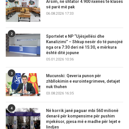
Arsim, në shtator 4.900 nxënës të klasës
së parë më pak
06.08.2026 17:33
2
Sportelet e NP “Ujësjellësi dhe
Kanalizimi” – Shkup nesër do të punojnë
nga ora 7:30 deri në 15:30, e mërkura
është ditë jopune
05.01.2026 10:36
3
Mucunski: Qeveria punon për
zhbllokimin e eurointegrimeve, detajet
nuk thuhen
03.08.2026 16:35
4
Në korrik janë paguar mbi 560 milionë
denarë për kompensime për pushim
mjekësor, pjesa më e madhe për lejet e
lindjes