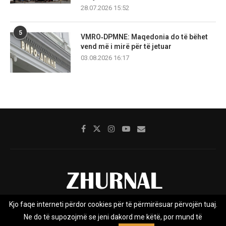
28.07.2026 15:52
5
VMRO‑DPMNE: Maqedonia do të bëhet
vend më i mirë për të jetuar
03.08.2026 16:17
Kjo faqe interneti përdor cookies për të përmirësuar përvojën tuaj.
Rreth nesh
Impresumi
Marketing
Kontakt
Ne do të supozojmë se jeni dakord me këtë, por mund të
Privacy Policy