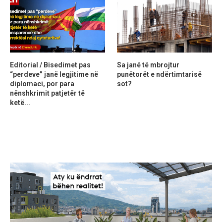
Editorial / Bisedimet pas
Sa janë të mbrojtur
“perdeve” janë legjitime në
punëtorët e ndërtimtarisë
diplomaci, por para
sot?
nënshkrimit patjetër të
ketë...