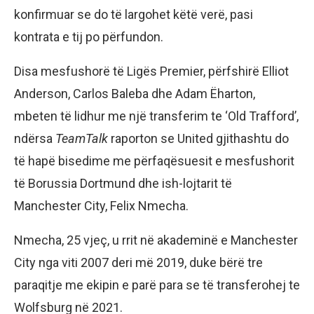
konfirmuar se do të largohet këtë verë, pasi
kontrata e tij po përfundon.
Disa mesfushorë të Ligës Premier, përfshirë Elliot
Anderson, Carlos Baleba dhe Adam Ëharton,
mbeten të lidhur me një transferim te ‘Old Trafford’,
ndërsa
TeamTalk
raporton se United gjithashtu do
të hapë bisedime me përfaqësuesit e mesfushorit
të Borussia Dortmund dhe ish-lojtarit të
Manchester City, Felix Nmecha.
Nmecha, 25 vjeç, u rrit në akademinë e Manchester
City nga viti 2007 deri më 2019, duke bërë tre
paraqitje me ekipin e parë para se të transferohej te
Wolfsburg në 2021.