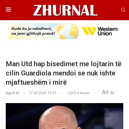
Man Utd hap bisedimet me lojtarin të
cilin Guardiola mendoi se nuk ishte
mjaftueshëm i mirë
A+
A-
Nga
B.M
17.02.2026 10:21
1,562
e lexuar