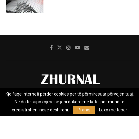
Kjo faqe interneti përdor cookies për të përmirësuar përvojën tuaj.
Rreth nesh
Impresumi
Marketing
Kontakt
Ne do të supozojmë se jeni dakord me këtë, por mund të
Privacy Policy
çregjistroheni nëse dëshironi.
Pranoj
Lexo më tepër
Zhurnal.mk është Agjenci e Lajmeve e pavarur, e themeluar në vitin
2009, që e mbulon Maqedoninë, Kosovën, Shqipërinë edhe lajmet
nga bota.