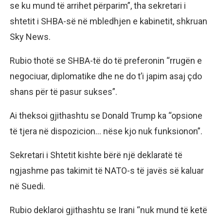
se ku mund të arrihet përparim”, tha sekretari i
shtetit i SHBA-së në mbledhjen e kabinetit, shkruan
Sky News.
Rubio thotë se SHBA-të do të preferonin “rrugën e
negociuar, diplomatike dhe ne do t’i japim asaj çdo
shans për të pasur sukses”.
Ai theksoi gjithashtu se Donald Trump ka “opsione
të tjera në dispozicion… nëse kjo nuk funksionon”.
Sekretari i Shtetit kishte bërë një deklaratë të
ngjashme pas takimit të NATO-s të javës së kaluar
në Suedi.
Rubio deklaroi gjithashtu se Irani “nuk mund të ketë