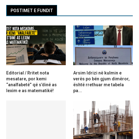
POSTIMET E FUNDIT
Editorial / Rritet nota
Arsim Idrizi në kulmin e
mesatare, por kemi
verës po bën gjum dimëror,
“analfabetë” që s’dinë as
është rrethuar me tabela
lexim e as matematikë!
pa...