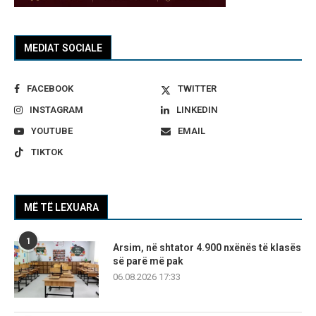
MEDIAT SOCIALE
FACEBOOK
TWITTER
INSTAGRAM
LINKEDIN
YOUTUBE
EMAIL
TIKTOK
MË TË LEXUARA
1
Arsim, në shtator 4.900 nxënës të klasës
së parë më pak
06.08.2026 17:33