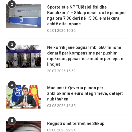
2
Sportelet e NP “Ujësjellësi dhe
Kanalizimi” – Shkup nesër do të punojnë
nga ora 7:30 deri në 15:30, e mërkura
është ditë jopune
05.01.2026 10:36
3
Në korrik janë paguar mbi 560 milionë
denarë për kompensime për pushim
mjekësor, pjesa më e madhe për lejet e
lindjes
28.07.2026 15:52
4
Mucunski: Qeveria punon për
zhbllokimin e eurointegrimeve, detajet
nuk thuhen
03.08.2026 16:35
5
Regjistrohet tërmet në Shkup
02.08.2026 22:34