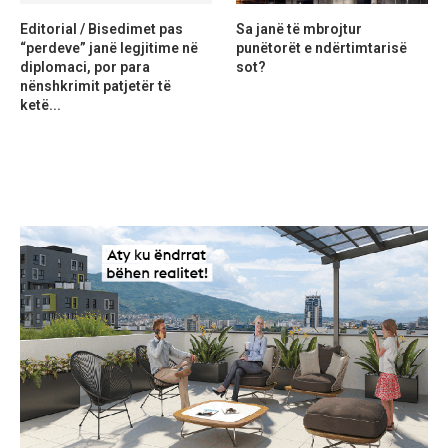
Editorial / Bisedimet pas
Sa janë të mbrojtur
“perdeve” janë legjitime në
punëtorët e ndërtimtarisë
diplomaci, por para
sot?
nënshkrimit patjetër të
ketë...