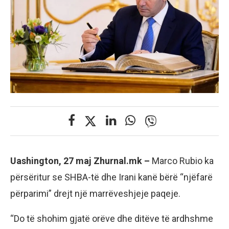
Uashington, 27 maj Zhurnal.mk –
Marco Rubio ka
përsëritur se SHBA-të dhe Irani kanë bërë “njëfarë
përparimi” drejt një marrëveshjeje paqeje.
“Do të shohim gjatë orëve dhe ditëve të ardhshme