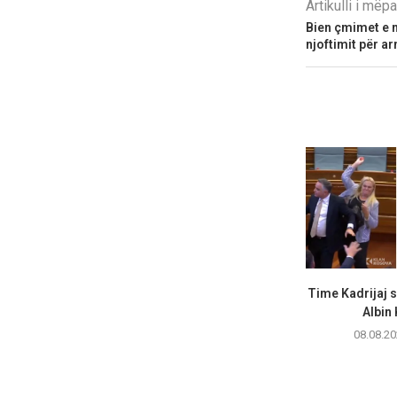
Artikulli i më
Bien çmimet e n
njoftimit për 
Time Kadrijaj 
Albin 
08.08.20