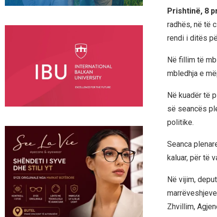
Prishtinë, 8 p
radhës, në të 
rendi i ditës 
Në fillim të m
mbledhja e më
Në kuadër të p
së seancës plen
politike.
Seanca plenare
kaluar, për të 
Në vijim, deput
marrëveshjeve
Zhvillim, Agjen