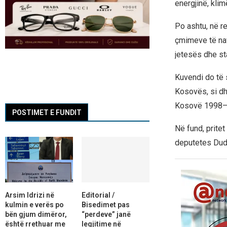
energjinë, klim
Po ashtu, në re
çmimeve të naf
jetesës dhe st
Kuvendi do të s
Kosovës, si dh
Kosovë 1998–
POSTIMET E FUNDIT
Në fund, prite
deputetes Duda
Arsim Idrizi në
Editorial /
kulmin e verës po
Bisedimet pas
bën gjum dimëror,
“perdeve” janë
është rrethuar me
legjitime në