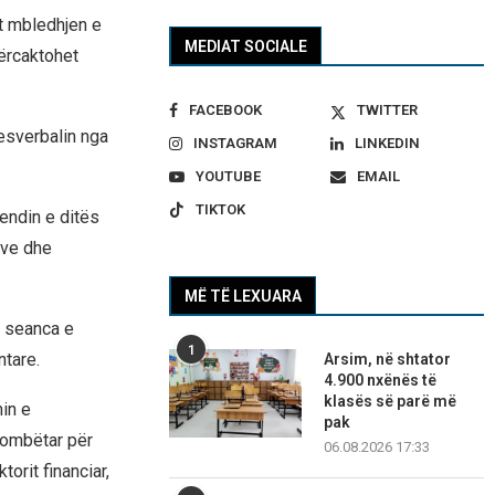
t mbledhjen e
MEDIAT SOCIALE
përcaktohet
FACEBOOK
TWITTER
esverbalin nga
INSTAGRAM
LINKEDIN
YOUTUBE
EMAIL
TIKTOK
rendin e ditës
ive dhe
MË TË LEXUARA
a seanca e
1
ntare.
Arsim, në shtator
4.900 nxënës të
klasës së parë më
min e
pak
kombëtar për
06.08.2026 17:33
orit financiar,