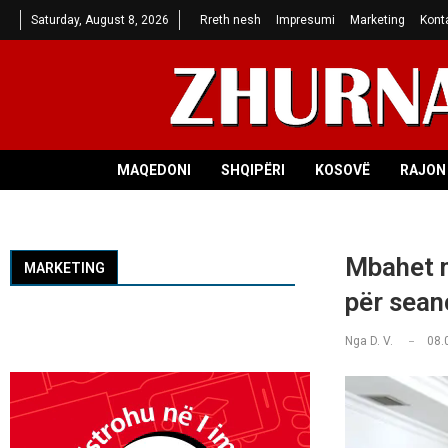
Saturday, August 8, 2026
Rreth nesh
Impresumi
Marketing
Kont
MAQEDONI
SHQIPËRI
KOSOVË
RAJON 
Mbahet m
MARKETING
për sean
Nga
D. V.
08.