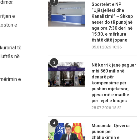
ndimor.
2
Sportelet e NP
“Ujësjellësi dhe
ritjen e
Kanalizimi” – Shkup
nesër do të punojnë
koston e
nga ora 7:30 deri në
15:30, e mërkura
është ditë jopune
kurorial të
05.01.2026 10:36
luftës në
3
Në korrik janë paguar
mbi 560 milionë
denarë për
emërimin e
kompensime për
pushim mjekësor,
pjesa më e madhe
për lejet e lindjes
28.07.2026 15:52
4
Mucunski: Qeveria
punon për
zhbllokimin e