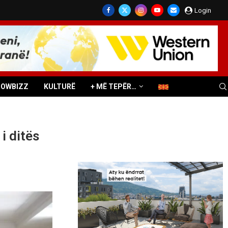
Login
HOWBIZZ
KULTURË
+ MË TEPËR…
i ditës