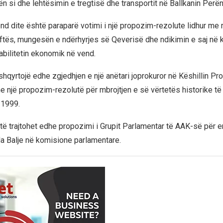
ën si dhe lehtësimin e tregtisë dhe transportit në Ballkanin Perë
nd dite është paraparë votimi i një propozim-rezolute lidhur me r
tës, mungesën e ndërhyrjes së Qeverisë dhe ndikimin e saj në 
abilitetin ekonomik në vend.
hqyrtojë edhe zgjedhjen e një anëtari joprokuror në Këshillin Pro
e një propozim-rezolutë për mbrojtjen e së vërtetës historike të 
1999.
t të trajtohet edhe propozimi i Grupit Parlamentar të AAK-së për 
 Balje në komisione parlamentare.