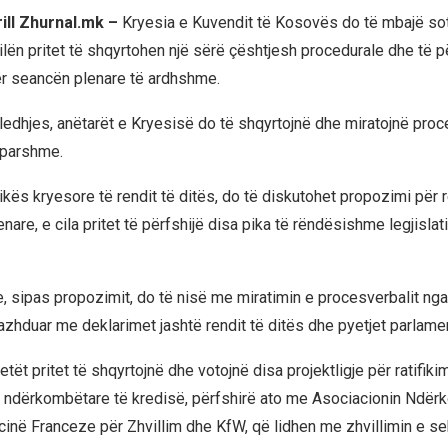
rill Zhurnal.mk –
Kryesia e Kuvendit të Kosovës do të mbajë so
cilën pritet të shqyrtohen një sërë çështjesh procedurale dhe të 
për seancën plenare të ardhshme.
bledhjes, anëtarët e Kryesisë do të shqyrtojnë dhe miratojnë proc
parshme.
ikës kryesore të rendit të ditës, do të diskutohet propozimi për 
are, e cila pritet të përfshijë disa pika të rëndësishme legjislat
, sipas propozimit, do të nisë me miratimin e procesverbalit ng
vazhduar me deklarimet jashtë rendit të ditës dhe pyetjet parlame
etët pritet të shqyrtojnë dhe votojnë disa projektligje për ratifiki
 ndërkombëtare të kredisë, përfshirë ato me Asociacionin Ndër
cinë Franceze për Zhvillim dhe KfW, që lidhen me zhvillimin e sekt