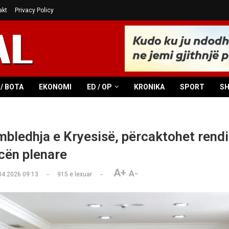
akt
Privacy Policy
/ BOTA
EKONOMI
ED / OP
KRONIKA
SPORT
S
bledhja e Kryesisë, përcaktohet rendi 
cën plenare
A+
A-
04.2026 09:13
915
e lexuar