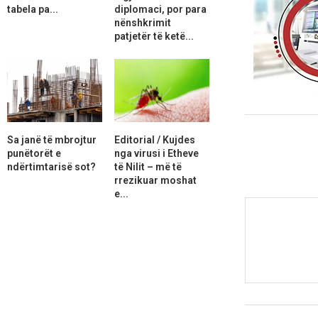
tabela pa...
diplomaci, por para
nënshkrimit
patjetër të ketë...
Sa janë të mbrojtur
Editorial / Kujdes
punëtorët e
nga virusi i Etheve
ndërtimtarisë sot?
të Nilit – më të
rrezikuar moshat
e...