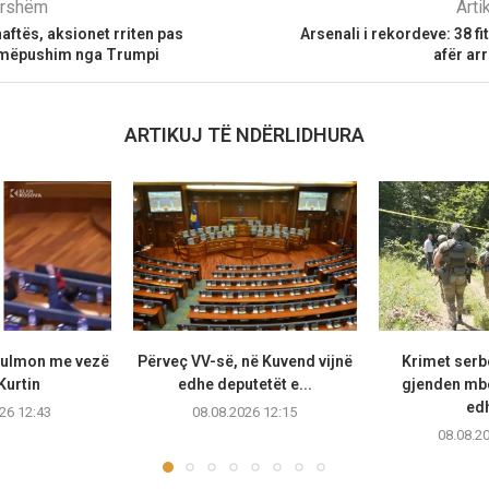
parshëm
Arti
aftës, aksionet rriten pas
Arsenali i rekordeve: 38 f
armëpushim nga Trumpi
afër ar
ARTIKUJ TË NDËRLIDHURA
sulmon me vezë
Përveç VV-së, në Kuvend vijnë
Krimet serb
Kurtin
edhe deputetët e...
gjenden mb
edh
26 12:43
08.08.2026 12:15
08.08.2