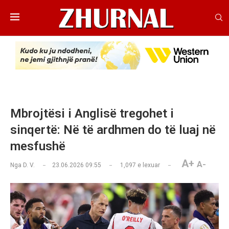
Mbrojtësi i Anglisë tregohet i
sinqertë: Në të ardhmen do të luaj në
mesfushë
A+
A-
Nga
D. V.
23.06.2026 09:55
1,097
e lexuar