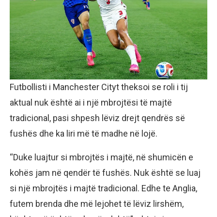
Futbollisti i Manchester Cityt theksoi se roli i tij
aktual nuk është ai i një mbrojtësi të majtë
tradicional, pasi shpesh lëviz drejt qendrës së
fushës dhe ka liri më të madhe në lojë.
“Duke luajtur si mbrojtës i majtë, në shumicën e
kohës jam në qendër të fushës. Nuk është se luaj
si një mbrojtës i majtë tradicional. Edhe te Anglia,
futem brenda dhe më lejohet të lëviz lirshëm,