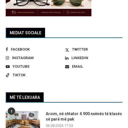
MEDIAT SOCIALE
FACEBOOK
TWITTER
INSTAGRAM
LINKEDIN
YOUTUBE
EMAIL
TIKTOK
MË TË LEXUARA
1
Arsim, në shtator 4.900 nxënës të klasës
së parë më pak
06.08.2026 17:33