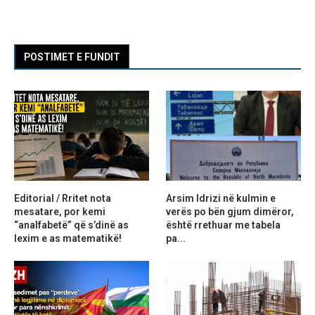
POSTIMET E FUNDIT
Editorial / Rritet nota
Arsim Idrizi në kulmin e
mesatare, por kemi
verës po bën gjum dimëror,
“analfabetë” që s’dinë as
është rrethuar me tabela
lexim e as matematikë!
pa...