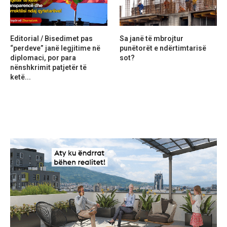
Editorial / Bisedimet pas
Sa janë të mbrojtur
“perdeve” janë legjitime në
punëtorët e ndërtimtarisë
diplomaci, por para
sot?
nënshkrimit patjetër të
ketë...