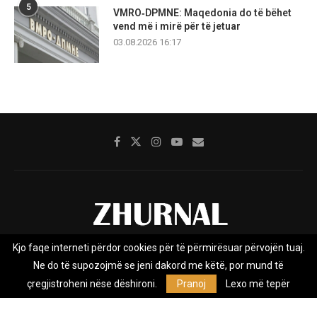
5
VMRO‑DPMNE: Maqedonia do të bëhet
vend më i mirë për të jetuar
03.08.2026 16:17
Kjo faqe interneti përdor cookies për të përmirësuar përvojën tuaj.
Rreth nesh
Impresumi
Marketing
Kontakt
Ne do të supozojmë se jeni dakord me këtë, por mund të
Privacy Policy
çregjistroheni nëse dëshironi.
Pranoj
Lexo më tepër
Zhurnal.mk është Agjenci e Lajmeve e pavarur, e themeluar në vitin
2009, që e mbulon Maqedoninë, Kosovën, Shqipërinë edhe lajmet