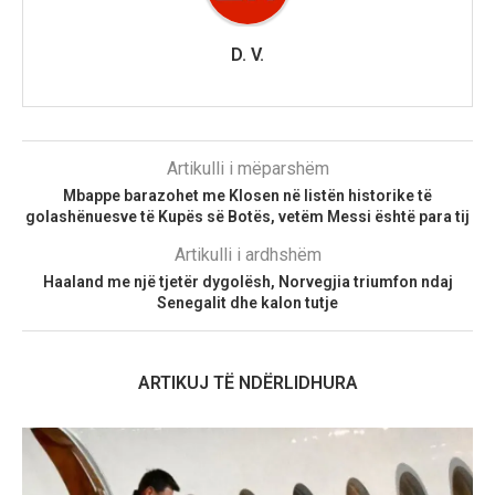
D. V.
Artikulli i mëparshëm
Mbappe barazohet me Klosen në listën historike të
golashënuesve të Kupës së Botës, vetëm Messi është para tij
Artikulli i ardhshëm
Haaland me një tjetër dygolësh, Norvegjia triumfon ndaj
Senegalit dhe kalon tutje
ARTIKUJ TË NDËRLIDHURA