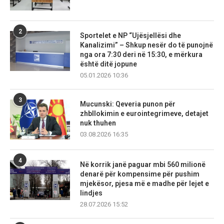
2
Sportelet e NP “Ujësjellësi dhe
Kanalizimi” – Shkup nesër do të punojnë
nga ora 7:30 deri në 15:30, e mërkura
është ditë jopune
05.01.2026 10:36
3
Mucunski: Qeveria punon për
zhbllokimin e eurointegrimeve, detajet
nuk thuhen
03.08.2026 16:35
4
Në korrik janë paguar mbi 560 milionë
denarë për kompensime për pushim
mjekësor, pjesa më e madhe për lejet e
lindjes
28.07.2026 15:52