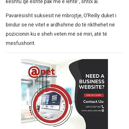
kështu që është pak më e lehtë”, shtoi ai.
Pavarësisht suksesit në mbrojtje, O’Reilly duket i
bindur se në vitet e ardhshme do të rikthehet në
pozicionin ku e sheh veten më së miri, atë të
mesfushorit.