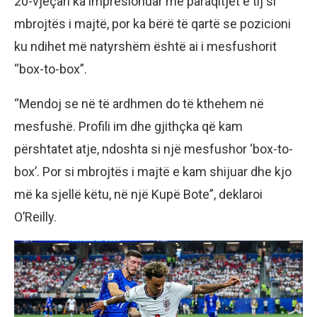
20-vjeçari ka impresionuar me paraqitjet e tij si
mbrojtës i majtë, por ka bërë të qartë se pozicioni
ku ndihet më natyrshëm është ai i mesfushorit
“box-to-box”.
“Mendoj se në të ardhmen do të kthehem në
mesfushë. Profili im dhe gjithçka që kam
përshtatet atje, ndoshta si një mesfushor ‘box-to-
box’. Por si mbrojtës i majtë e kam shijuar dhe kjo
më ka sjellë këtu, në një Kupë Bote”, deklaroi
O’Reilly.