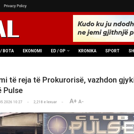
Privacy Policy
/ BOTA
EKONOMI
ED / OP
KRONIKA
SPORT
S
i të reja të Prokurorisë, vazhdon gjyk
ë Pulse
A+
A-
05.2026 10:27
2,218
e lexuar