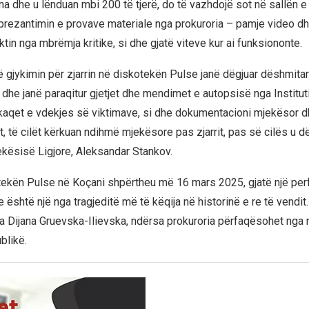
a dhe u lënduan mbi 200 të tjerë, do të vazhdojë sot në sallën e 
prezantimin e provave materiale nga prokuroria – pamje video d
tin nga mbrëmja kritike, si dhe gjatë viteve kur ai funksiononte.
në gjykimin për zjarrin në diskotekën Pulse janë dëgjuar dëshmita
 dhe janë paraqitur gjetjet dhe mendimet e autopsisë nga Institut
kaqet e vdekjes së viktimave, si dhe dokumentacioni mjekësor d
t, të cilët kërkuan ndihmë mjekësore pas zjarrit, pas së cilës u dëg
jekësisë Ligjore, Aleksandar Stankov.
otekën Pulse në Koçani shpërtheu më 16 mars 2025, gjatë një pe
 është një nga tragjeditë më të këqija në historinë e re të vendit.
ja Dijana Gruevska-Ilievska, ndërsa prokuroria përfaqësohet nga n
blikë.