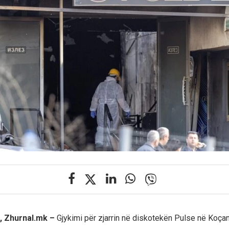
, Zhurnal.mk –
Gjykimi për zjarrin në diskotekën Pulse në Koça