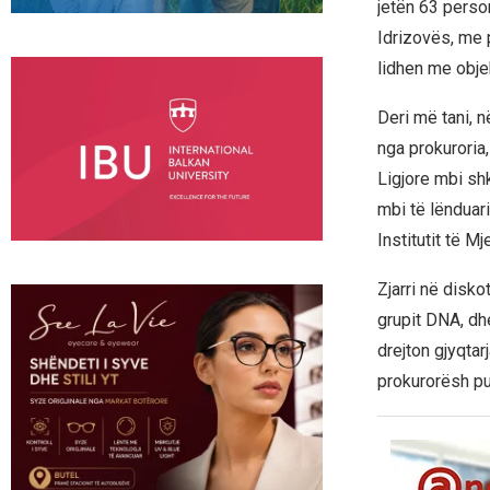
jetën 63 person
Idrizovës, me 
lidhen me objek
Deri më tani, 
nga prokuroria,
Ligjore mbi sh
mbi të lënduari
Institutit të M
Zjarri në disk
grupit DNA, dhe
drejton gjyqtar
prokurorësh pu