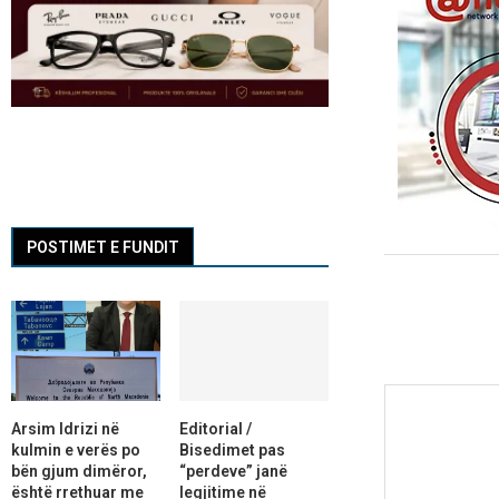
POSTIMET E FUNDIT
Arsim Idrizi në
Editorial /
kulmin e verës po
Bisedimet pas
bën gjum dimëror,
“perdeve” janë
është rrethuar me
legjitime në