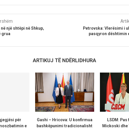
parshëm
Arti
 në një shtëpi në Shkup,
Petrovska: Vlerësimi i u
ë grua
pasqyron dështimin 
ARTIKUJ TË NDËRLIDHURA
jegjësi për
Gashi – Hricova: U konfirmua
LSDM: Pas 
 moszbatimin e
bashkëpunimi tradicionalisht
Mickoski dh