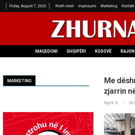
Friday, August 7, 2026
Rreth nesh
Impresumi
Marketing
Kontakt
MAQEDONI
SHQIPËRI
KOSOVË
RAJON 
Me dëshm
MARKETING
zjarrin n
Nga
D. V.
28.