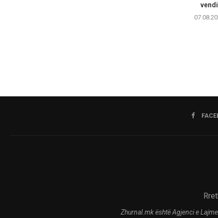
vendi
07.08.20
FACE
Rret
Zhurnal.mk është Agjenci e Lajme