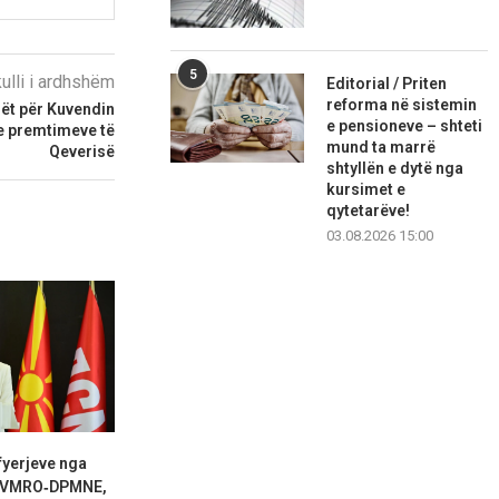
5
kulli i ardhshëm
Editorial / Priten
reforma në sistemin
lët për Kuvendin
e pensioneve – shteti
e premtimeve të
mund ta marrë
Qeverisë
shtyllën e dytë nga
kursimet e
qytetarëve!
03.08.2026 15:00
fyerjeve nga
Petrovski: Tre oficerë të
Regresi për 
e VMRO‑DPMNE,
ushtrisë bullgare e formuan...
K‑15 mesatare 