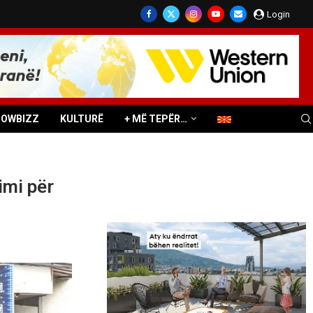
Login
HOWBIZZ
KULTURË
+ MË TEPËR…
imi për