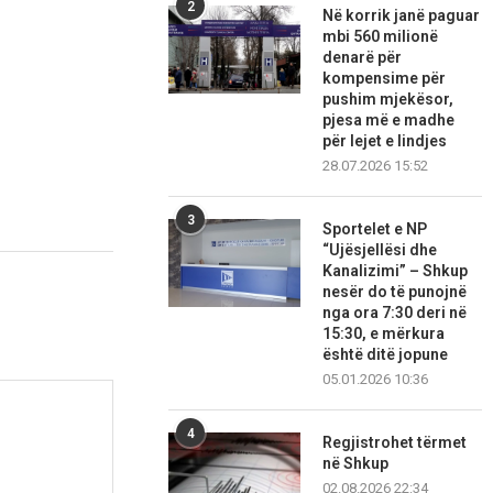
2
Në korrik janë paguar
mbi 560 milionë
denarë për
kompensime për
pushim mjekësor,
pjesa më e madhe
për lejet e lindjes
28.07.2026 15:52
3
Sportelet e NP
“Ujësjellësi dhe
Kanalizimi” – Shkup
nesër do të punojnë
nga ora 7:30 deri në
15:30, e mërkura
është ditë jopune
05.01.2026 10:36
4
Regjistrohet tërmet
në Shkup
02.08.2026 22:34