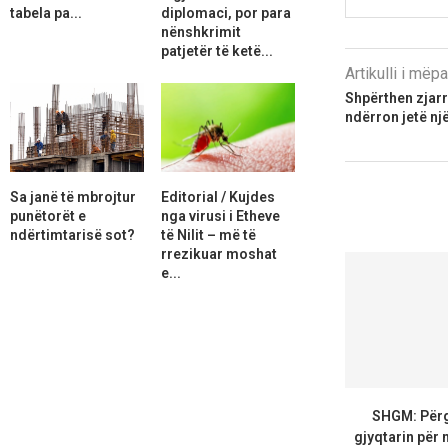
tabela pa...
diplomaci, por para
nënshkrimit
patjetër të ketë...
Artikulli i më
Shpërthen zjarr
ndërron jetë nj
Sa janë të mbrojtur
Editorial / Kujdes
punëtorët e
nga virusi i Etheve
ndërtimtarisë sot?
të Nilit – më të
rrezikuar moshat
e...
SHGM: Përg
gjyqtarin për