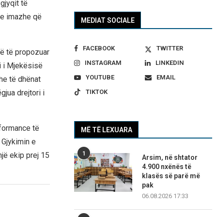
gjyqit të
he imazhe që
MEDIAT SOCIALE
FACEBOOK
TWITTER
rë të propozuar
INSTAGRAM
LINKEDIN
i i Mjekësisë
YOUTUBE
EMAIL
he të dhënat
jua drejtori i
TIKTOK
rformance të
MË TË LEXUARA
 Gjykimin e
1
jë ekip prej 15
Arsim, në shtator
4.900 nxënës të
klasës së parë më
pak
06.08.2026 17:33