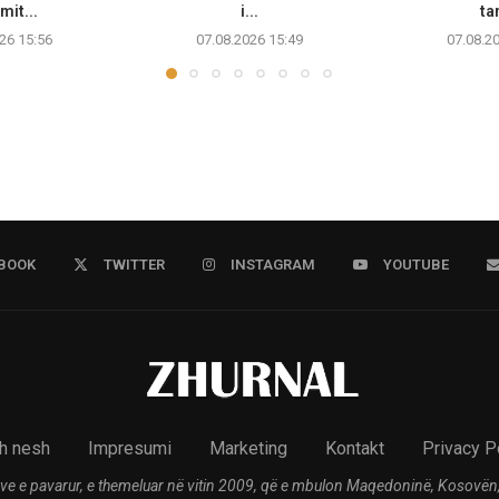
mit...
i...
tan
26 15:56
07.08.2026 15:49
07.08.2
BOOK
TWITTER
INSTAGRAM
YOUTUBE
h nesh
Impresumi
Marketing
Kontakt
Privacy P
ve e pavarur, e themeluar në vitin 2009, që e mbulon Maqedoninë, Kosovën,