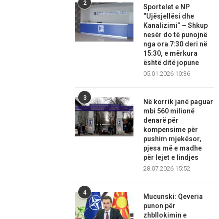
2
Sportelet e NP
“Ujësjellësi dhe
Kanalizimi” – Shkup
nesër do të punojnë
nga ora 7:30 deri në
15:30, e mërkura
është ditë jopune
05.01.2026 10:36
3
Në korrik janë paguar
mbi 560 milionë
denarë për
kompensime për
pushim mjekësor,
pjesa më e madhe
për lejet e lindjes
28.07.2026 15:52
4
Mucunski: Qeveria
punon për
zhbllokimin e