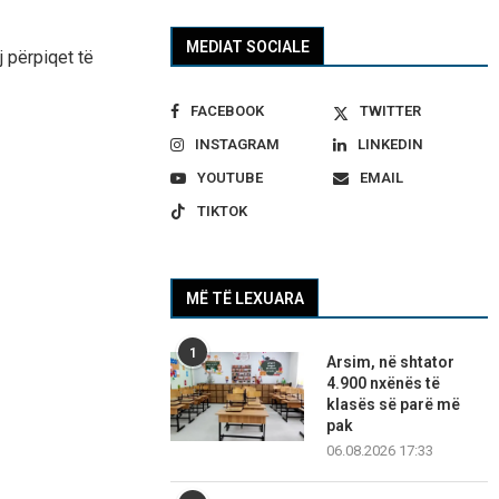
MEDIAT SOCIALE
j përpiqet të
FACEBOOK
TWITTER
INSTAGRAM
LINKEDIN
YOUTUBE
EMAIL
TIKTOK
MË TË LEXUARA
1
Arsim, në shtator
4.900 nxënës të
klasës së parë më
pak
06.08.2026 17:33