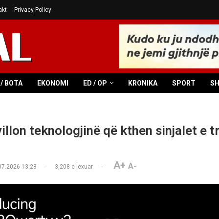
akt
Privacy Policy
/ BOTA
EKONOMI
ED / OP
KRONIKA
SPORT
S
llon teknologjinë që kthen sinjalet e tr
A+
A-
07.2026 13:28
3,208
e lexuar