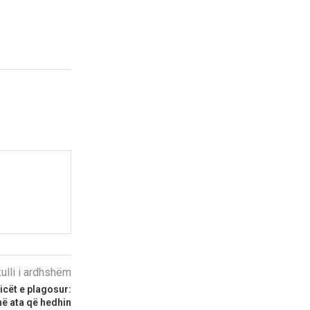
kulli i ardhshëm
licët e plagosur:
ë ata që hedhin