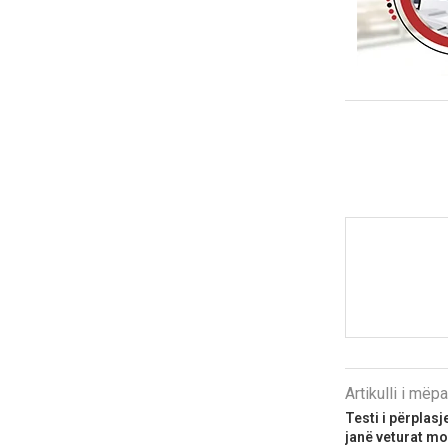
Artikulli i më
Testi i përplas
janë veturat m