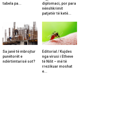
tabela pa...
diplomaci, por para
nënshkrimit
patjetër të ketë...
Sa janë të mbrojtur
Editorial / Kujdes
punëtorët e
nga virusi i Etheve
ndërtimtarisë sot?
të Nilit – më të
rrezikuar moshat
e...