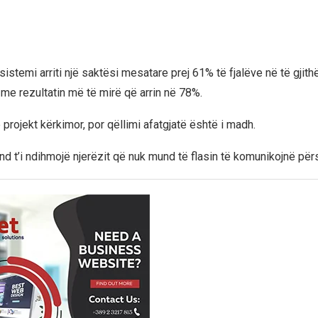
istemi arriti një saktësi mesatare prej 61% të fjalëve në të gjith
 me rezultatin më të mirë që arrin në 78%.
projekt kërkimor, por qëllimi afatgjatë është i madh.
nd t’i ndihmojë njerëzit që nuk mund të flasin të komunikojnë përs