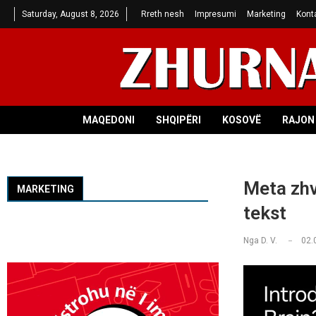
Saturday, August 8, 2026
Rreth nesh
Impresumi
Marketing
Kont
MAQEDONI
SHQIPËRI
KOSOVË
RAJON 
Meta zhvi
MARKETING
tekst
Nga
D. V.
02.