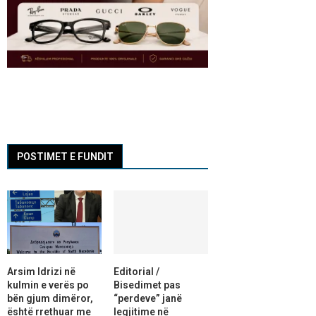
POSTIMET E FUNDIT
Arsim Idrizi në
Editorial /
kulmin e verës po
Bisedimet pas
bën gjum dimëror,
“perdeve” janë
është rrethuar me
legjitime në