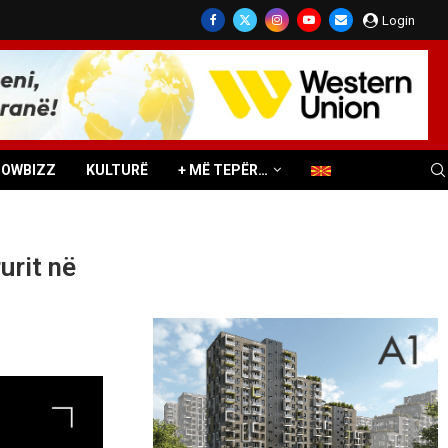
Login
HOWBIZZ
KULTURË
+ MË TEPËR…
urit në