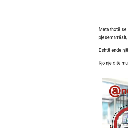
Meta thotë se s
pjesëmarrësit,
Është ende një 
Kjo një ditë mu