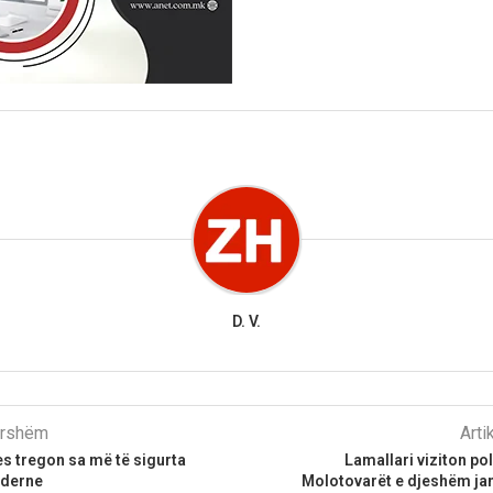
D. V.
parshëm
Arti
jes tregon sa më të sigurta
Lamallari viziton po
oderne
Molotovarët e djeshëm jan