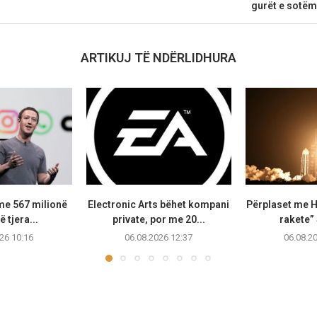
gurët e sotëm
ARTIKUJ TË NDËRLIDHURA
me 567 milionë
Electronic Arts bëhet kompani
Përplaset me H
ë tjera...
private, por me 20...
rakete”
26 10:16
06.08.2026 12:37
06.08.2