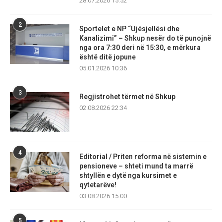
28.07.2026 15:52
2
Sportelet e NP “Ujësjellësi dhe
Kanalizimi” – Shkup nesër do të punojnë
nga ora 7:30 deri në 15:30, e mërkura
është ditë jopune
05.01.2026 10:36
3
Regjistrohet tërmet në Shkup
02.08.2026 22:34
4
Editorial / Priten reforma në sistemin e
pensioneve – shteti mund ta marrë
shtyllën e dytë nga kursimet e
qytetarëve!
03.08.2026 15:00
5