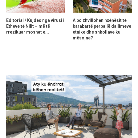
Editorial / Kujdes nga virusi i
A po zhvillohen nxënësit të
Etheve të Nilit – më të
barabartë përballë dallimeve
rrezikuar moshat e...
etnike dhe shkollave ku
mësojnë?