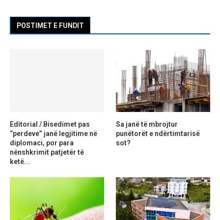
POSTIMET E FUNDIT
Editorial / Bisedimet pas
Sa janë të mbrojtur
“perdeve” janë legjitime në
punëtorët e ndërtimtarisë
diplomaci, por para
sot?
nënshkrimit patjetër të
ketë...