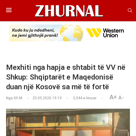
Mexhiti nga hapja e shtabit të VV në
Shkup: Shqiptarët e Maqedonisë
duan një Kosovë sa më të fortë
A+
A-
Nga
Xh M
25.05.2026 19:19
3,044
e lexuar