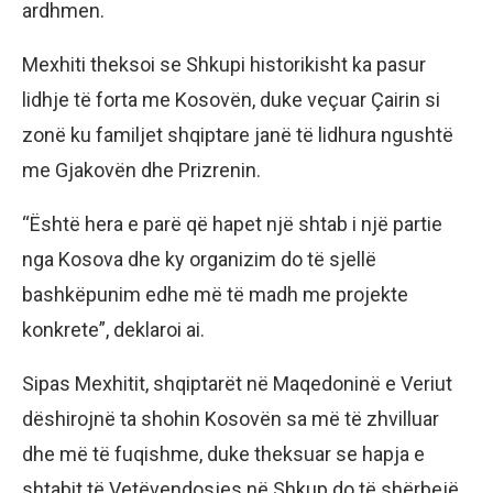
ardhmen.
Mexhiti theksoi se Shkupi historikisht ka pasur
lidhje të forta me Kosovën, duke veçuar Çairin si
zonë ku familjet shqiptare janë të lidhura ngushtë
me Gjakovën dhe Prizrenin.
“Është hera e parë që hapet një shtab i një partie
nga Kosova dhe ky organizim do të sjellë
bashkëpunim edhe më të madh me projekte
konkrete”, deklaroi ai.
Sipas Mexhitit, shqiptarët në Maqedoninë e Veriut
dëshirojnë ta shohin Kosovën sa më të zhvilluar
dhe më të fuqishme, duke theksuar se hapja e
shtabit të Vetëvendosjes në Shkup do të shërbejë