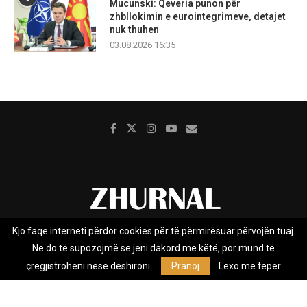
Mucunski: Qeveria punon për
zhbllokimin e eurointegrimeve, detajet
nuk thuhen
03.08.2026 16:35
Kjo faqe interneti përdor cookies për të përmirësuar përvojën tuaj.
Rreth nesh
Impresumi
Marketing
Kontakt
Ne do të supozojmë se jeni dakord me këtë, por mund të
Privacy Policy
çregjistroheni nëse dëshironi.
Pranoj
Lexo më tepër
Zhurnal.mk është Agjenci e Lajmeve e pavarur, e themeluar në vitin
2009, që e mbulon Maqedoninë, Kosovën, Shqipërinë edhe lajmet
nga bota.