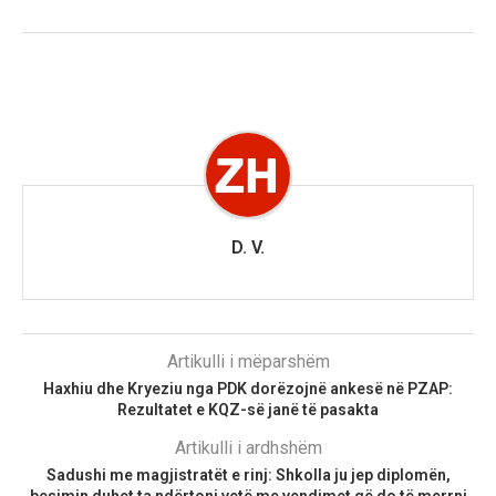
D. V.
Artikulli i mëparshëm
​Haxhiu dhe Kryeziu nga PDK dorëzojnë ankesë në PZAP:
Rezultatet e KQZ-së janë të pasakta
Artikulli i ardhshëm
Sadushi me magjistratët e rinj: Shkolla ju jep diplomën,
besimin duhet ta ndërtoni vetë me vendimet që do të merrni