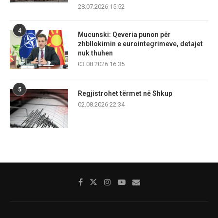
28.07.2026 15:52
4
Mucunski: Qeveria punon për
zhbllokimin e eurointegrimeve, detajet
nuk thuhen
03.08.2026 16:35
5
Regjistrohet tërmet në Shkup
02.08.2026 22:34