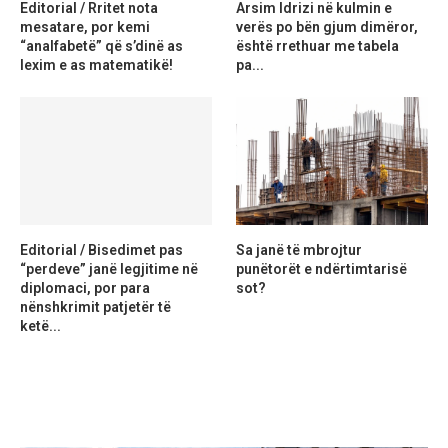
Editorial / Rritet nota
Arsim Idrizi në kulmin e
mesatare, por kemi
verës po bën gjum dimëror,
“analfabetë” që s’dinë as
është rrethuar me tabela
lexim e as matematikë!
pa...
Editorial / Bisedimet pas
Sa janë të mbrojtur
“perdeve” janë legjitime në
punëtorët e ndërtimtarisë
diplomaci, por para
sot?
nënshkrimit patjetër të
ketë...