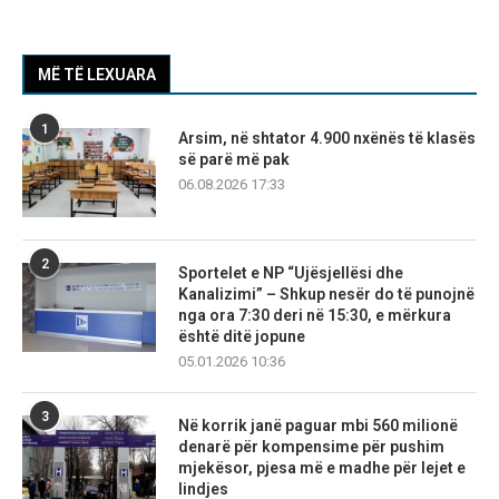
MË TË LEXUARA
1
Arsim, në shtator 4.900 nxënës të klasës
së parë më pak
06.08.2026 17:33
2
Sportelet e NP “Ujësjellësi dhe
Kanalizimi” – Shkup nesër do të punojnë
nga ora 7:30 deri në 15:30, e mërkura
është ditë jopune
05.01.2026 10:36
3
Në korrik janë paguar mbi 560 milionë
denarë për kompensime për pushim
mjekësor, pjesa më e madhe për lejet e
lindjes