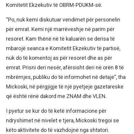
Komitetit Ekzekutiv të OBRM-PDUKM-së.
“Po, nuk kemi diskutuar vendimet për personelin
për emrat. Kemi një marrëveshje në parim për
resoret. Kam thënë në të kaluarën se derisa të
mbarojë seanca e Komitetit Ekzekutiv të partisë,
nuk do të komentoj as për resoret dhe as për
emrat. Prisni deri nesër, afërsisht deri në orën 8 të
mbrëmjes, publiku do të informohet në detaje”, tha
Mickoski, në përgjigje të një pyetjeje gazetareske
që është rënë dakord me ZNAM dhe VLEN.
I pyetur se kur do të ketë informacione për
ndryshimet në nivelet e tjera, Mickoski tregoi se
këto aktivitete do të vazhdojnë nga shtatori.