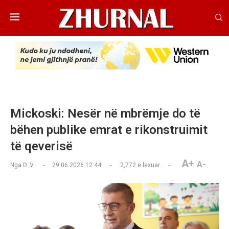
Mickoski: Nesër në mbrëmje do të
bëhen publike emrat e rikonstruimit
të qeverisë
A+
A-
Nga
D. V.
29.06.2026 12:44
2,772
e lexuar