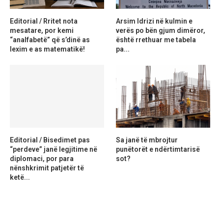
Editorial / Rritet nota
Arsim Idrizi në kulmin e
mesatare, por kemi
verës po bën gjum dimëror,
“analfabetë” që s’dinë as
është rrethuar me tabela
lexim e as matematikë!
pa...
Editorial / Bisedimet pas
Sa janë të mbrojtur
“perdeve” janë legjitime në
punëtorët e ndërtimtarisë
diplomaci, por para
sot?
nënshkrimit patjetër të
ketë...