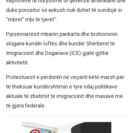
veprimeve të ndryshme të qeverisë amerikane dhe
duke porositur se askush nuk duhet të sundojë si
“mbret” mbi të tjerët”.
Pjesëmarrësit mbanin pankarta dhe brohorisnin
slogane kundër luftës dhe kundër Shërbimit të
Imigracionit dhe Doganave (ICE) gjatë gjithë
aktivitetit.
Protestuesit e përdorën në veçanti këtë marsh për
të theksuar kundërshtimin e tyre ndaj politikave
aktuale të zbatimit të imigracionit dhe masave më
të gjera federale.