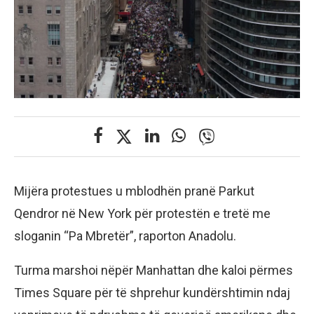
Mijëra protestues u mblodhën pranë Parkut
Qendror në New York për protestën e tretë me
sloganin “Pa Mbretër”, raporton Anadolu.
Turma marshoi nëpër Manhattan dhe kaloi përmes
Times Square për të shprehur kundërshtimin ndaj