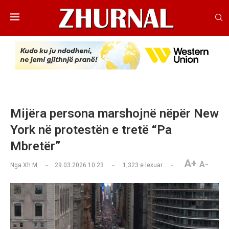
Mijëra persona marshojnë nëpër New
York në protestën e tretë “Pa
Mbretër”
A+
A-
Nga
Xh M
29.03.2026 10:23
1,323
e lexuar