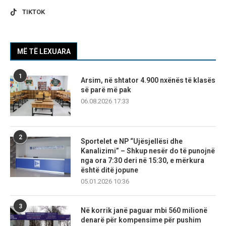
TIKTOK
MË TË LEXUARA
1
Arsim, në shtator 4.900 nxënës të klasës
së parë më pak
06.08.2026 17:33
2
Sportelet e NP “Ujësjellësi dhe
Kanalizimi” – Shkup nesër do të punojnë
nga ora 7:30 deri në 15:30, e mërkura
është ditë jopune
05.01.2026 10:36
3
Në korrik janë paguar mbi 560 milionë
denarë për kompensime për pushim