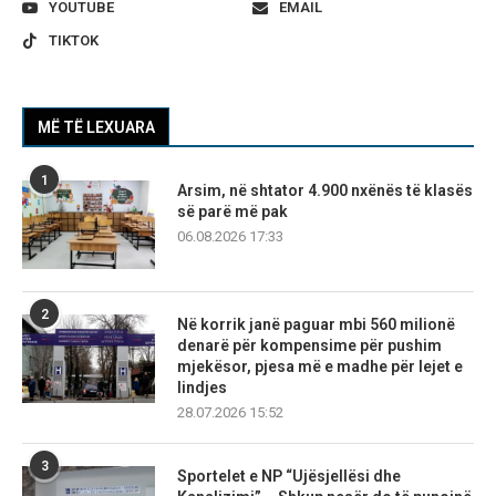
YOUTUBE
EMAIL
TIKTOK
MË TË LEXUARA
1
Arsim, në shtator 4.900 nxënës të klasës
së parë më pak
06.08.2026 17:33
2
Në korrik janë paguar mbi 560 milionë
denarë për kompensime për pushim
mjekësor, pjesa më e madhe për lejet e
lindjes
28.07.2026 15:52
3
Sportelet e NP “Ujësjellësi dhe