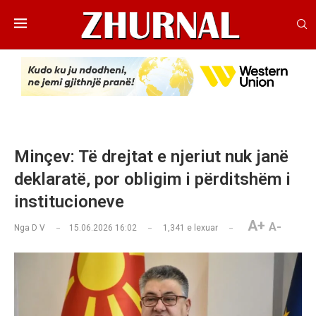
Minçev: Të drejtat e njeriut nuk janë
deklaratë, por obligim i përditshëm i
institucioneve
A+
A-
Nga
D V
15.06.2026 16:02
1,341
e lexuar