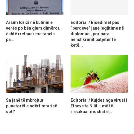
Arsim Idrizi në kulmin e
Editorial / Bisedimet pas
verës po bën gjum dimëror,
“perdeve” janë legjitime në
është rrethuar me tabela
diplomaci, por para
pa...
nënshkrimit patjetër të
ketë...
Sa janë të mbrojtur
Editorial / Kujdes nga virusi i
punëtorët e ndërtimtarisë
Etheve të Nilit – më të
sot?
rrezikuar moshat e...