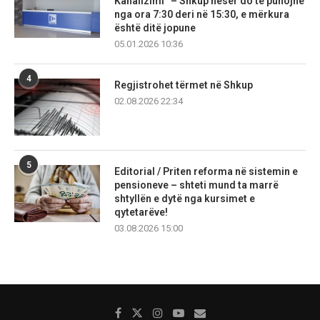
Kanalizimi” – Shkup nesër do të punojnë
nga ora 7:30 deri në 15:30, e mërkura
është ditë jopune
05.01.2026 10:36
4
Regjistrohet tërmet në Shkup
02.08.2026 22:34
5
Editorial / Priten reforma në sistemin e
pensioneve – shteti mund ta marrë
shtyllën e dytë nga kursimet e
qytetarëve!
03.08.2026 15:00