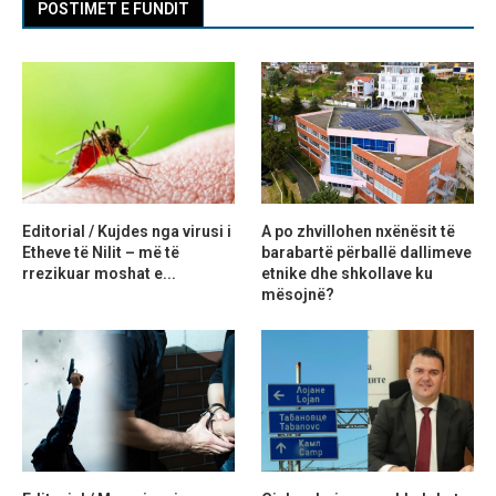
POSTIMET E FUNDIT
Editorial / Kujdes nga virusi i
A po zhvillohen nxënësit të
Etheve të Nilit – më të
barabartë përballë dallimeve
rrezikuar moshat e...
etnike dhe shkollave ku
mësojnë?