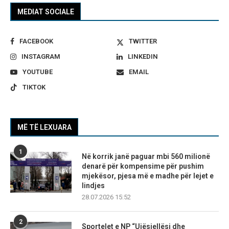
MEDIAT SOCIALE
FACEBOOK
TWITTER
INSTAGRAM
LINKEDIN
YOUTUBE
EMAIL
TIKTOK
MË TË LEXUARA
1
Në korrik janë paguar mbi 560 milionë
denarë për kompensime për pushim
mjekësor, pjesa më e madhe për lejet e
lindjes
28.07.2026 15:52
2
Sportelet e NP “Ujësjellësi dhe