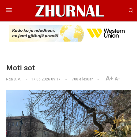
Moti sot
A+
A-
Nga
D. V.
17.06.2026 09:17
708
e lexuar