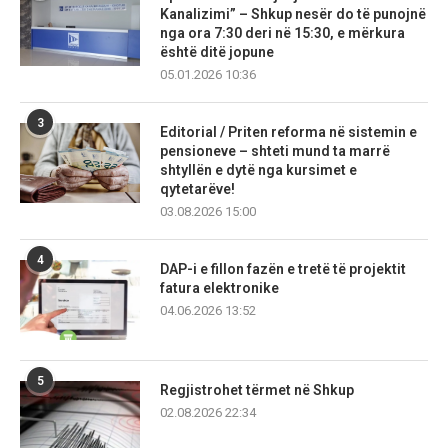
Kanalizimi” – Shkup nesër do të punojnë
nga ora 7:30 deri në 15:30, e mërkura
është ditë jopune
05.01.2026 10:36
3
Editorial / Priten reforma në sistemin e
pensioneve – shteti mund ta marrë
shtyllën e dytë nga kursimet e
qytetarëve!
03.08.2026 15:00
4
DAP-i e fillon fazën e tretë të projektit
fatura elektronike
04.06.2026 13:52
5
Regjistrohet tërmet në Shkup
02.08.2026 22:34