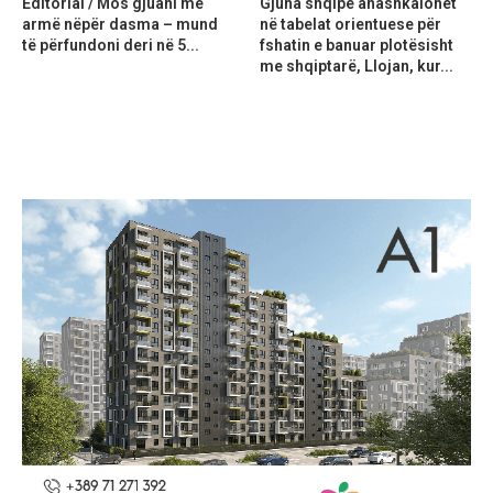
Editorial / Mos gjuani me
Gjuha shqipe anashkalohet
armë nëpër dasma – mund
në tabelat orientuese për
të përfundoni deri në 5...
fshatin e banuar plotësisht
me shqiptarë, Llojan, kur...