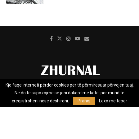
Kjo faqe interneti përdor cookies për të përmirësuar përvojën tuaj.
Rreth nesh
Impresumi
Marketing
Kontakt
Ne do të supozojmë se jeni dakord me këtë, por mund të
Privacy Policy
çregjistroheni nëse dëshironi.
Pranoj
Lexo më tepër
Zhurnal.mk është Agjenci e Lajmeve e pavarur, e themeluar në vitin
2009, që e mbulon Maqedoninë, Kosovën, Shqipërinë edhe lajmet
nga bota.
@2026 - All Right Reserved. Designed and Developed by
Anet.Com.Mk