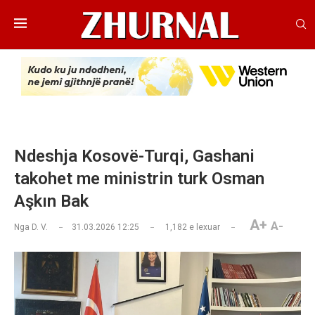
Ndeshja Kosovë-Turqi, Gashani
takohet me ministrin turk Osman
Aşkın Bak
A+
A-
Nga
D. V.
31.03.2026 12:25
1,182
e lexuar