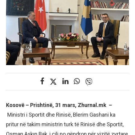
Kosovë – Prishtinë, 31 mars, Zhurnal.mk –
Ministri i Sportit dhe Rinisë, Blerim Gashani ka
pritur në takim ministrin turk të Rinisë dhe Sportit,
Osman Aşkın Bak, i cili po qëndron për vizitë zyrtare