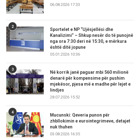
06.08.2026 17:33
2
Sportelet e NP “Ujësjellësi dhe
Kanalizimi” – Shkup nesër do të punojnë
nga ora 7:30 deri në 15:30, e mërkura
është ditë jopune
05.01.2026 10:36
3
Në korrik janë paguar mbi 560 milionë
denarë për kompensime për pushim
mjekësor, pjesa më e madhe për lejet e
lindjes
28.07.2026 15:52
4
Mucunski: Qeveria punon për
zhbllokimin e eurointegrimeve, detajet
nuk thuhen
03.08.2026 16:35