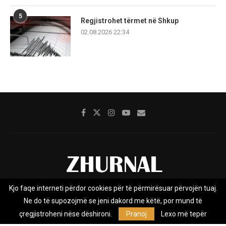
5
Regjistrohet tërmet në Shkup
02.08.2026 22:34
Kjo faqe interneti përdor cookies për të përmirësuar përvojën tuaj.
Rreth nesh
Impresumi
Marketing
Kontakt
Ne do të supozojmë se jeni dakord me këtë, por mund të
Privacy Policy
çregjistroheni nëse dëshironi.
Pranoj
Lexo më tepër
Zhurnal.mk është Agjenci e Lajmeve e pavarur, e themeluar në vitin