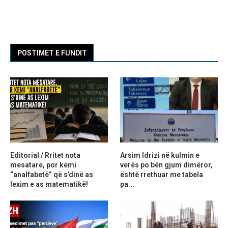
POSTIMET E FUNDIT
Editorial / Rritet nota
Arsim Idrizi në kulmin e
mesatare, por kemi
verës po bën gjum dimëror,
“analfabetë” që s’dinë as
është rrethuar me tabela
lexim e as matematikë!
pa...