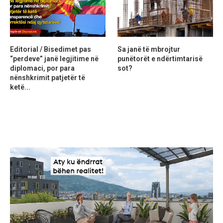
Editorial / Bisedimet pas
Sa janë të mbrojtur
“perdeve” janë legjitime në
punëtorët e ndërtimtarisë
diplomaci, por para
sot?
nënshkrimit patjetër të
ketë...