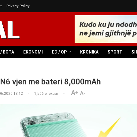
t
Privacy Policy
/ BOTA
EKONOMI
ED / OP
KRONIKA
SPORT
S
N6 vjen me bateri 8,000mAh
A+
A-
06.2026 13:12
1,566
e lexuar