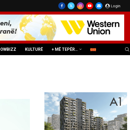
Login
HOWBIZZ
KULTURË
+ MË TEPËR…