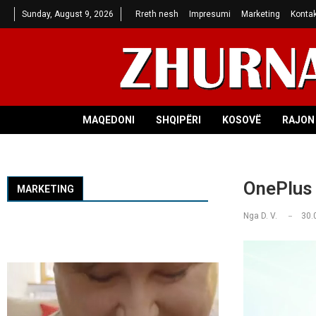
Sunday, August 9, 2026
Rreth nesh
Impresumi
Marketing
Kontak
MAQEDONI
SHQIPËRI
KOSOVË
RAJON 
OnePlus 
MARKETING
Nga
D. V.
30.