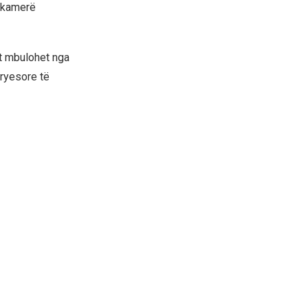
ë kamerë
t mbulohet nga
ryesore të