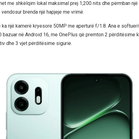
het me shkëlqim lokal maksimal prej 1,200 nits dhe përmban nj
 vendosur brenda një hapjeje me vrimë.
ka një kamerë kryesore 50MP me aperturë f/1.8. Ana e softueri
 bazuar në Android 16, me OnePlus që premton 2 përditësime k
iv dhe 3 vjet përditësime sigurie.