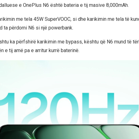
 dalluese e OnePlus N6 është bateria e tij masive 8,000mAh.
rikimin me tela 45W SuperVOOC, si dhe karikimin me tela të kun
 ta përdorni N6 si një powerbank.
shtu ka përfshirë karikimin me bypass, kështu që N6 mund të tër
n e tij amë pa e arritur kurrë baterinë.