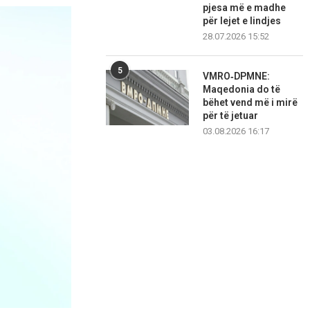
pjesa më e madhe
për lejet e lindjes
28.07.2026 15:52
5
VMRO‑DPMNE:
Maqedonia do të
bëhet vend më i mirë
për të jetuar
03.08.2026 16:17