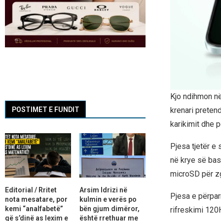
Kjo ndihmon në 
krenari pretend
POSTIMET E FUNDIT
karikimit dhe p
Pjesa tjetër e
në krye së bas
microSD për zg
Editorial / Rritet
Arsim Idrizi në
Pjesa e përpar
nota mesatare, por
kulmin e verës po
kemi “analfabetë”
bën gjum dimëror,
rifreskimi 120
që s’dinë as lexim e
është rrethuar me