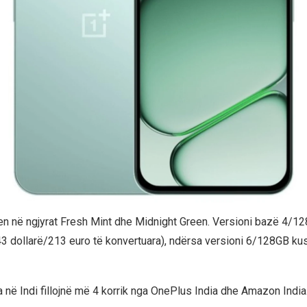
n në ngjyrat Fresh Mint dhe Midnight Green. Versioni bazë 4/128
3 dollarë/213 euro të konvertuara), ndërsa versioni 6/128GB ku
a në Indi fillojnë më 4 korrik nga OnePlus India dhe Amazon India