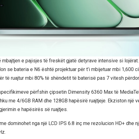
mbajtjen e pajisjes të freskët gjatë detyrave intensive si lojëra
on se bateria e N6 është projektuar për t’i mbijetuar mbi 1,600 c
ër të ruajtur mbi 80% të shëndetit të baterisë pas 7 vitesh përdor
 specifikimeve përfshin çipsetin Dimensity 6360 Max të MediaTek,
hku me 4/6GB RAM dhe 128GB hapësirë ruajtjeje. Ekziston një v
jerimin e hapësirës së ruajtjes.
me dominohet nga një LCD IPS 6.8 inç me rezolucion HD+ dhe nj
Hz.