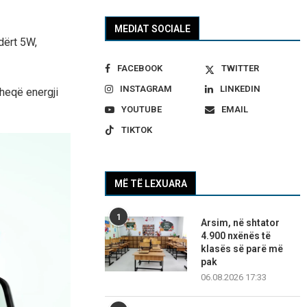
MEDIAT SOCIALE
dërt 5W,
FACEBOOK
TWITTER
INSTAGRAM
LINKEDIN
heqë energji
YOUTUBE
EMAIL
TIKTOK
MË TË LEXUARA
1
Arsim, në shtator
4.900 nxënës të
klasës së parë më
pak
06.08.2026 17:33