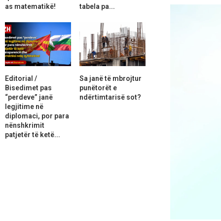
as matematikë!
tabela pa...
Editorial /
Sa janë të mbrojtur
Bisedimet pas
punëtorët e
“perdeve” janë
ndërtimtarisë sot?
legjitime në
diplomaci, por para
nënshkrimit
patjetër të ketë...