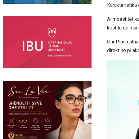
Karakteristika
Ai mbështet ka
kështu që mund
OnePlus gjitha
direkt në pllakë