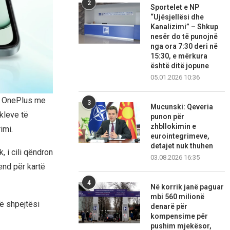
2
Sportelet e NP
“Ujësjellësi dhe
Kanalizimi” – Shkup
nesër do të punojnë
nga ora 7:30 deri në
15:30, e mërkura
është ditë jopune
05.01.2026 10:36
t. OnePlus me
3
Mucunski: Qeveria
ikleve të
punon për
zhbllokimin e
imi.
eurointegrimeve,
detajet nuk thuhen
 i cili qëndron
03.08.2026 16:35
end për kartë
4
Në korrik janë paguar
mbi 560 milionë
ë shpejtësi
denarë për
kompensime për
pushim mjekësor,