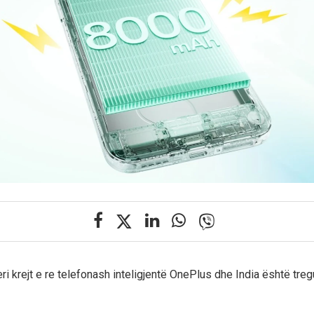
ri krejt e re telefonash inteligjentë OnePlus dhe India është treg