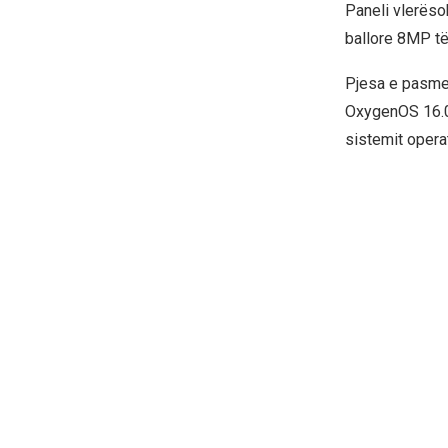
Paneli vlerëso
ballore 8MP të
Pjesa e pasme 
OxygenOS 16.0
sistemit operat