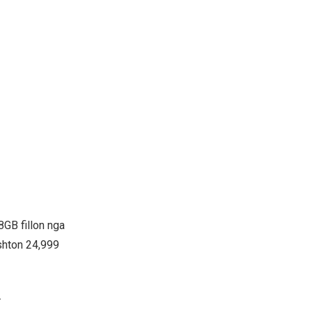
GB fillon nga
shton 24,999
.