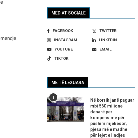
ve
MEDIAT SOCIALE
FACEBOOK
TWITTER
vëmendje.
INSTAGRAM
LINKEDIN
YOUTUBE
EMAIL
TIKTOK
MË TË LEXUARA
1
Në korrik janë paguar
mbi 560 milionë
denarë për
kompensime për
pushim mjekësor,
pjesa më e madhe
për lejet e lindjes