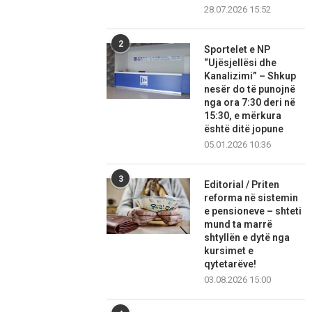
28.07.2026 15:52
2
Sportelet e NP
“Ujësjellësi dhe
Kanalizimi” – Shkup
nesër do të punojnë
nga ora 7:30 deri në
15:30, e mërkura
është ditë jopune
05.01.2026 10:36
3
Editorial / Priten
reforma në sistemin
e pensioneve – shteti
mund ta marrë
shtyllën e dytë nga
kursimet e
qytetarëve!
03.08.2026 15:00