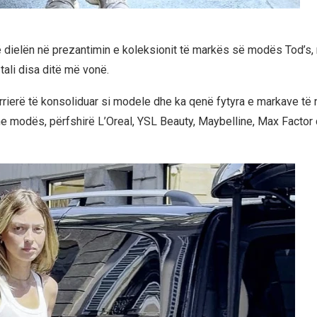
ë dielën në prezantimin e koleksionit të markës së modës Tod’s,
tali disa ditë më vonë.
arrierë të konsoliduar si modele dhe ka qenë fytyra e markave të 
 modës, përfshirë L’Oreal, YSL Beauty, Maybelline, Max Factor 