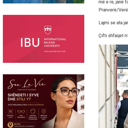
më e re, janë 
Pranverë/Verë
Lajmi se ata jan
Çifti shfaqet r