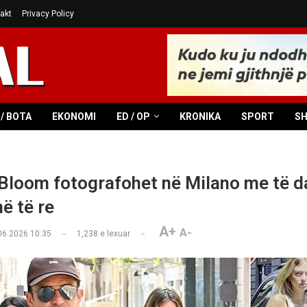
akt
Privacy Policy
/ BOTA
EKONOMI
ED / OP
KRONIKA
SPORT
S
Bloom fotografohet në Milano me të d
ë të re
A+
A-
06.2026 10:35
1,238
e lexuar