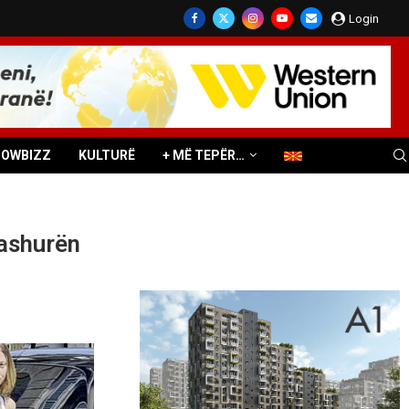
Login
HOWBIZZ
KULTURË
+ MË TEPËR…
ashurën