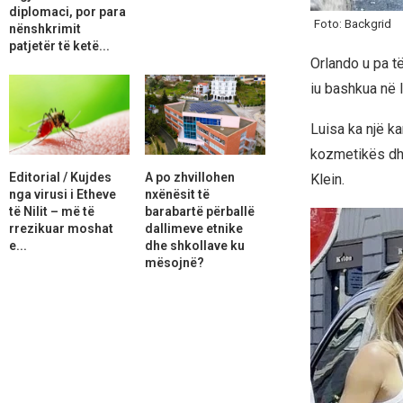
diplomaci, por para
Foto: Backgrid
nënshkrimit
patjetër të ketë...
Orlando u pa t
iu bashkua në I
Luisa ka një k
kozmetikës dhe
Editorial / Kujdes
A po zhvillohen
Klein.
nga virusi i Etheve
nxënësit të
të Nilit – më të
barabartë përballë
rrezikuar moshat
dallimeve etnike
e...
dhe shkollave ku
mësojnë?