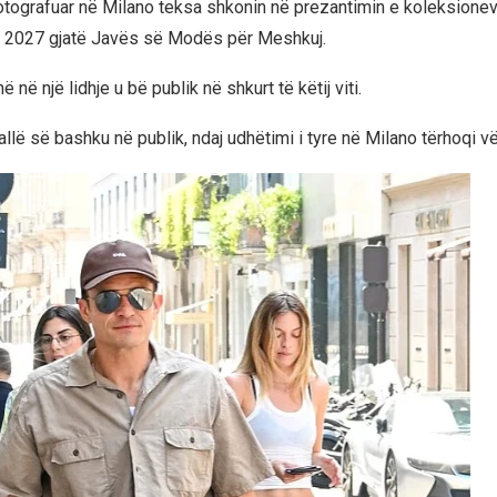
fotografuar në Milano teksa shkonin në prezantimin e koleksione
 2027 gjatë Javës së Modës për Meshkuj.
ë në një lidhje u bë publik në shkurt të këtij viti.
rallë së bashku në publik, ndaj udhëtimi i tyre në Milano tërhoqi 