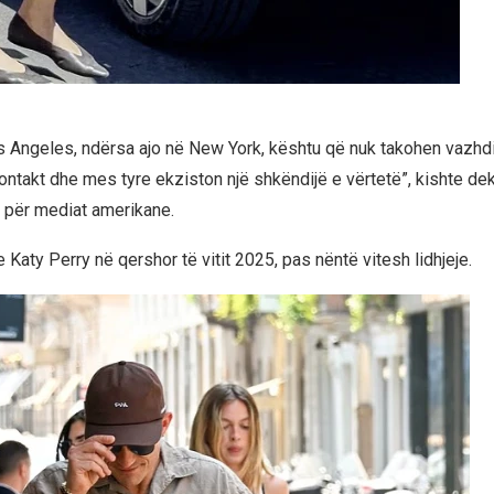
os Angeles, ndërsa ajo në New York, kështu që nuk takohen vazhdi
ontakt dhe mes tyre ekziston një shkëndijë e vërtetë”, kishte de
m për mediat amerikane.
 Katy Perry në qershor të vitit 2025, pas nëntë vitesh lidhjeje.