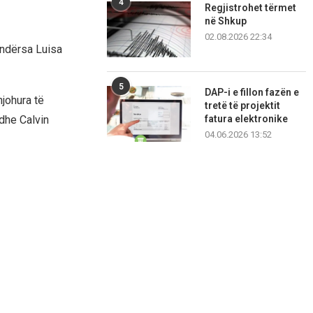
4
Regjistrohet tërmet
në Shkup
02.08.2026 22:34
 ndërsa Luisa
5
DAP-i e fillon fazën e
njohura të
tretë të projektit
fatura elektronike
dhe Calvin
04.06.2026 13:52