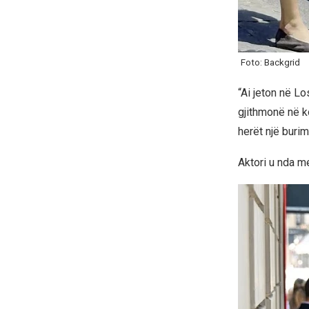
Foto: Backgrid
“Ai jeton në L
gjithmonë në k
herët një buri
Aktori u nda me