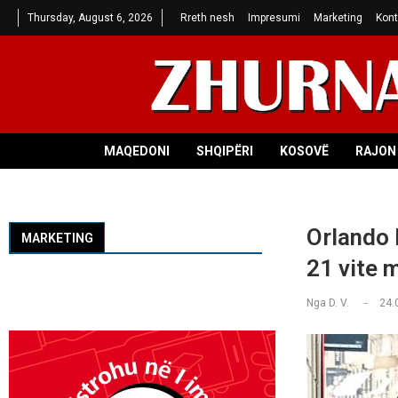
Thursday, August 6, 2026
Rreth nesh
Impresumi
Marketing
Kont
MAQEDONI
SHQIPËRI
KOSOVË
RAJON 
Orlando 
MARKETING
21 vite m
Nga
D. V.
24.