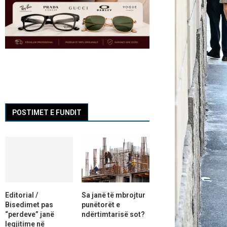
POSTIMET E FUNDIT
Editorial /
Sa janë të mbrojtur
Bisedimet pas
punëtorët e
“perdeve” janë
ndërtimtarisë sot?
legjitime në