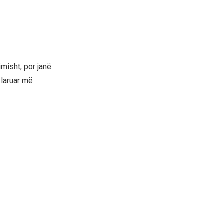
misht, por janë
klaruar më