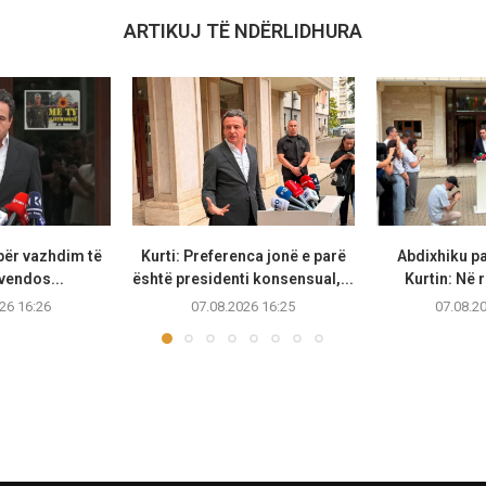
ARTIKUJ TË NDËRLIDHURA
 për vazhdim të
Kurti: Preferenca jonë e parë
Abdixhiku p
vendos...
është presidenti konsensual,...
Kurtin: Në r
26 16:26
07.08.2026 16:25
07.08.2