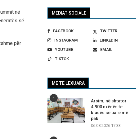
Summit në
MEDIAT SOCIALE
eneratës së
FACEBOOK
TWITTER
INSTAGRAM
LINKEDIN
atshme për
YOUTUBE
EMAIL
TIKTOK
MË TË LEXUARA
1
Arsim, në shtator
4.900 nxënës të
klasës së parë më
pak
06.08.2026 17:33