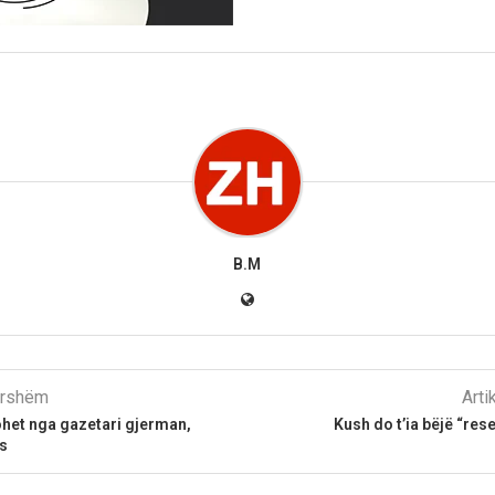
B.M
parshëm
Arti
ohet nga gazetari gjerman,
Kush do t’ia bëjë “res
s