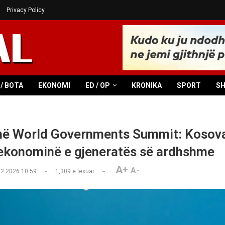
Privacy Policy
/ BOTA
EKONOMI
ED / OP
KRONIKA
SPORT
S
në World Governments Summit: Kosova
 ekonominë e gjeneratës së ardhshme
A+
A-
02.2026 10:59
1,309
e lexuar