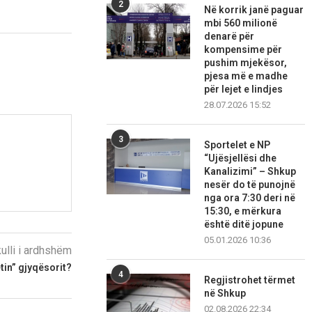
2
Në korrik janë paguar
mbi 560 milionë
denarë për
kompensime për
pushim mjekësor,
pjesa më e madhe
për lejet e lindjes
28.07.2026 15:52
3
Sportelet e NP
“Ujësjellësi dhe
Kanalizimi” – Shkup
nesër do të punojnë
nga ora 7:30 deri në
15:30, e mërkura
është ditë jopune
05.01.2026 10:36
kulli i ardhshëm
etin” gjyqësorit?
4
Regjistrohet tërmet
në Shkup
02.08.2026 22:34