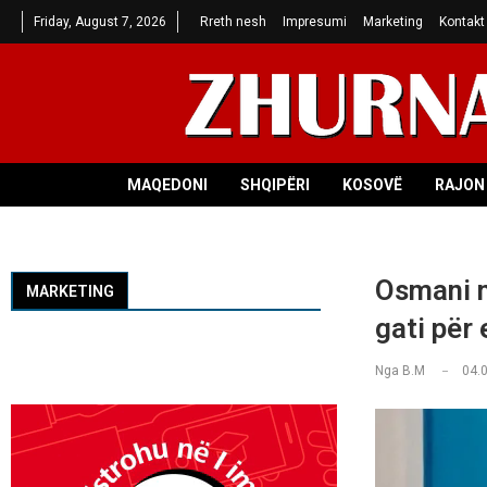
Friday, August 7, 2026
Rreth nesh
Impresumi
Marketing
Kontakt
MAQEDONI
SHQIPËRI
KOSOVË
RAJON 
Osmani 
MARKETING
gati për
Nga
B.M
04.