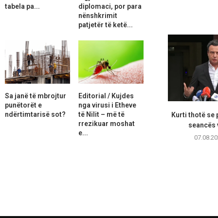
tabela pa...
diplomaci, por para
nënshkrimit
patjetër të ketë...
Sa janë të mbrojtur
Editorial / Kujdes
punëtorët e
nga virusi i Etheve
ndërtimtarisë sot?
të Nilit – më të
Kurti thotë se
rrezikuar moshat
seancës 
e...
07.08.20