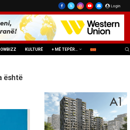
Login
HOWBIZZ
KULTURË
+ MË TEPËR…
 është