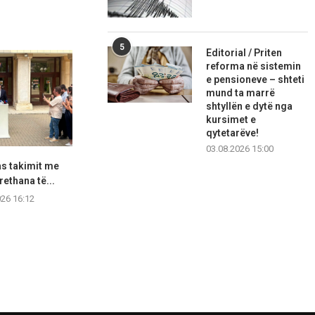
5
Editorial / Priten
reforma në sistemin
e pensioneve – shteti
mund ta marrë
shtyllën e dytë nga
kursimet e
qytetarëve!
03.08.2026 15:00
as takimit me
Abdixhiku: Jemi shumë larg
Investim i ri 
rethana të...
marrëveshjes me LVV-në
Istog,
026 16:12
07.08.2026 15:51
07.08.2