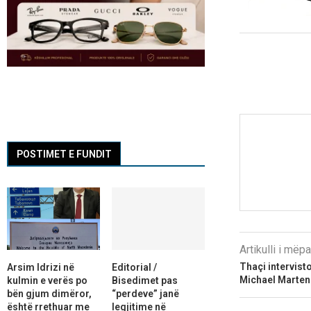
POSTIMET E FUNDIT
Artikulli i më
Thaçi intervist
Arsim Idrizi në
Editorial /
Michael Marten
kulmin e verës po
Bisedimet pas
bën gjum dimëror,
“perdeve” janë
është rrethuar me
legjitime në