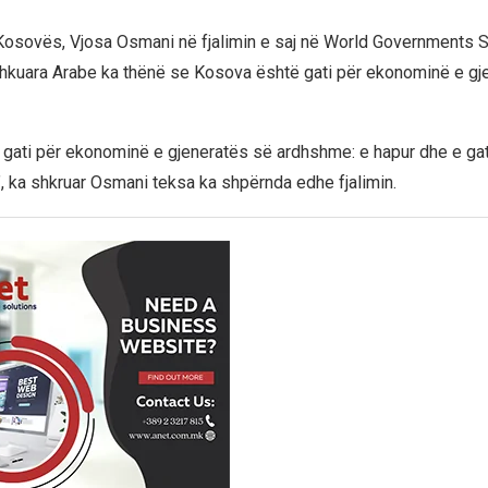
Kosovës, Vjosa Osmani në fjalimin e saj në World Governments 
hkuara Arabe ka thënë se Kosova është gati për ekonominë e gj
gati për ekonominë e gjeneratës së ardhshme: e hapur dhe e g
 ka shkruar Osmani teksa ka shpërnda edhe fjalimin.