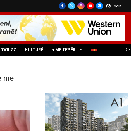
Login
HOWBIZZ
KULTURË
+ MË TEPËR…
e me