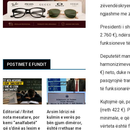
zëvendëskryemi
ngjashme me z
Presidenti i sh
2.760 €), ndërs
funksioneve të 
Deputetët marri
harmonizimeve 
POSTIMET E FUNDIT
€) neto, duke r
pasqyrojnë tra
të funksionarë
Kujtojmë që, p
(rreth 422 €).
Editorial / Rritet
Arsim Idrizi në
nota mesatare, por
kulmin e verës po
minimale, e që 
kemi “analfabetë”
bën gjum dimëror,
vërteta është 
që s’dinë as lexim e
është rrethuar me