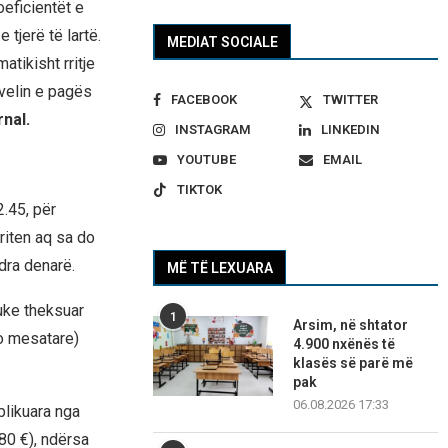
eficientët e
 tjerë të lartë.
MEDIAT SOCIALE
atikisht rritje
ivelin e pagës
FACEBOOK
TWITTER
nal.
INSTAGRAM
LINKEDIN
YOUTUBE
EMAIL
TIKTOK
2.45, për
rriten aq sa do
dra denarë.
MË TË LEXUARA
duke theksuar
1
Arsim, në shtator
o mesatare)
4.900 nxënës të
klasës së parë më
pak
06.08.2026 17:33
blikuara nga
80 €), ndërsa