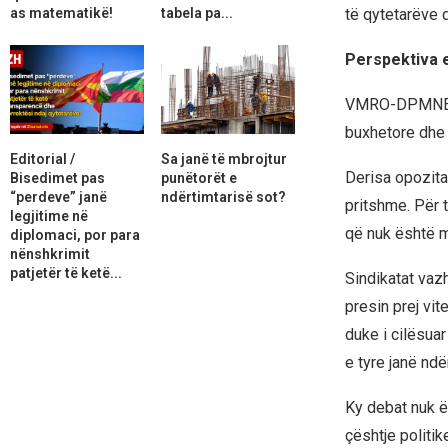
as matematikë!
tabela pa...
të qytetarëve 
Perspektiva e
VMRO-DPMNE si
buxhetore dhe 
Editorial /
Sa janë të mbrojtur
Derisa opozita
Bisedimet pas
punëtorët e
“perdeve” janë
ndërtimtarisë sot?
pritshme. Për t
legjitime në
që nuk është m
diplomaci, por para
nënshkrimit
patjetër të ketë...
Sindikatat vazh
presin prej vi
duke i cilësua
e tyre janë ndë
Ky debat nuk ë
çështje politi