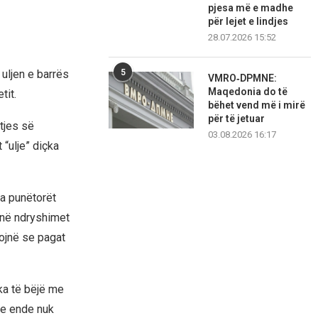
pjesa më e madhe
për lejet e lindjes
28.07.2026 15:52
ljen e barrës
5
VMRO‑DPMNE:
Maqedonia do të
tit.
bëhet vend më i mirë
për të jetuar
tjes së
03.08.2026 16:17
 “ulje” diçka
sa punëtorët
ojnë ndryshimet
sojnë se pagat
ka të bëjë me
le ende nuk