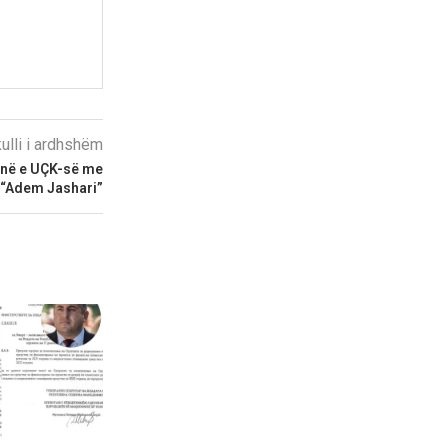
kulli i ardhshëm
enë e UÇK-së me
“Adem Jashari”