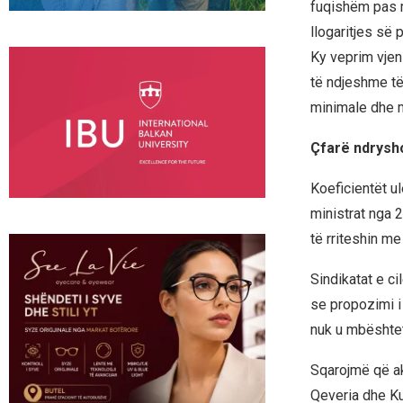
fuqishëm pas m
llogaritjes së 
Ky veprim vjen 
të ndjeshme të
minimale dhe m
Çfarë ndrysho
Koeficientët ul
ministrat nga 2
të rriteshin me
Sindikatat e ci
se propozimi i
nuk u mbështet
Sqarojmë që ak
Qeveria dhe Ku