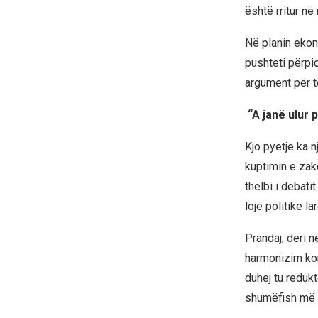
është rritur në
Në planin ekon
pushteti përpiq
argument për t
“A janë ulur 
Kjo pyetje ka nj
kuptimin e zako
thelbi i debati
lojë politike l
Prandaj, deri 
harmonizim kor
duhej tu redukt
shumëfish më t