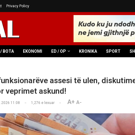
t
Privacy Policy
/ BOTA
EKONOMI
ED / OP
KRONIKA
SPORT
S
funksionarëve assesi të ulen, diskutim
or veprimet askund!
A+
A-
.2026 11:08
1,276
e lexuar