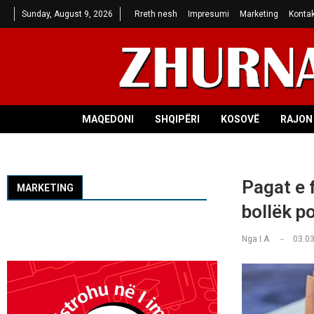
Sunday, August 9, 2026
Rreth nesh
Impresumi
Marketing
Kontak
MAQEDONI
SHQIPËRI
KOSOVË
RAJON 
Pagat e 
MARKETING
bollëk p
Nga
I.A
03.03