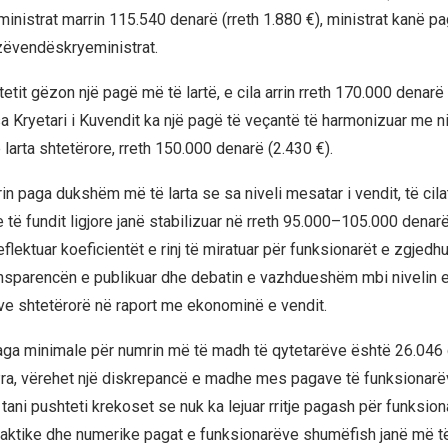
nistrat marrin 115.540 denarë (rreth 1.880 €), ministrat kanë pa
ëvendëskryeministrat.
tetit gëzon një pagë më të lartë, e cila arrin rreth 170.000 denarë
a Kryetari i Kuvendit ka një pagë të veçantë të harmonizuar me ni
larta shtetërore, rreth 150.000 denarë (2.430 €).
n paga dukshëm më të larta se sa niveli mesatar i vendit, të cila
të fundit ligjore janë stabilizuar në rreth 95.000–105.000 denar
eflektuar koeficientët e rinj të miratuar për funksionarët e zgjedhu
nsparencën e publikuar dhe debatin e vazhdueshëm mbi nivelin
ve shtetërorë në raport me ekonominë e vendit.
aga minimale për numrin më të madh të qytetarëve është 26.046
 Pra, vërehet një diskrepancë e madhe mes pagave të funksionar
tani pushteti krekoset se nuk ka lejuar rritje pagash për funksion
faktike dhe numerike pagat e funksionarëve shumëfish janë më të