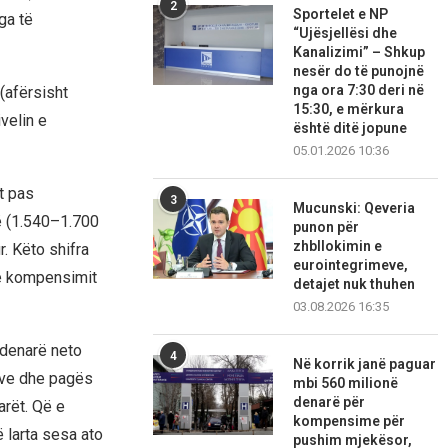
2
Sportelet e NP
ga të
“Ujësjellësi dhe
Kanalizimi” – Shkup
nesër do të punojnë
nga ora 7:30 deri në
 (afërsisht
15:30, e mërkura
velin e
është ditë jopune
05.01.2026 10:36
t pas
3
Mucunski: Qeveria
ë (1.540–1.700
punon për
zhbllokimin e
r. Këto shifra
eurointegrimeve,
 e kompensimit
detajet nuk thuhen
03.08.2026 16:35
 denarë neto
4
Në korrik janë paguar
ëve dhe pagës
mbi 560 milionë
denarë për
arët. Që e
kompensime për
 larta sesa ato
pushim mjekësor,