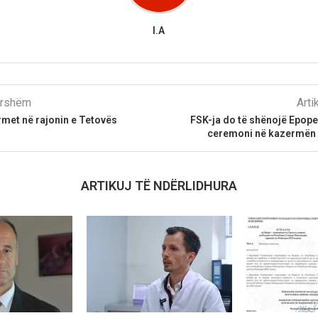
I.A
parshëm
Arti
rmet në rajonin e Tetovës
FSK-ja do të shënojë Epop
ceremoni në kazermën 
ARTIKUJ TË NDËRLIDHURA