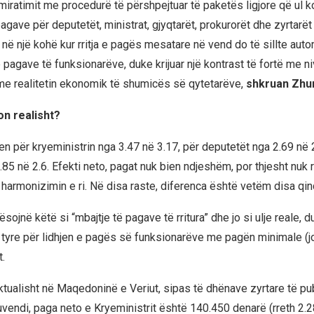
iratimit me procedurë të përshpejtuar të paketës ligjore që ul ko
pagave për deputetët, ministrat, gjyqtarët, prokurorët dhe zyrtarët e
në një kohë kur rritja e pagës mesatare në vend do të sillte autom
 pagave të funksionarëve, duke krijuar një kontrast të fortë me n
e realitetin ekonomik të shumicës së qytetarëve,
shkruan Zhur
n realisht?
en për kryeministrin nga 3.47 në 3.17, për deputetët nga 2.69 në 
.85 në 2.6. Efekti neto, pagat nuk bien ndjeshëm, por thjesht nuk 
 harmonizimin e ri. Në disa raste, diferenca është vetëm disa qin
lësojnë këtë si “mbajtje të pagave të rritura” dhe jo si ulje reale, 
 tyre për lidhjen e pagës së funksionarëve me pagën minimale (j
.
tualisht në Maqedoninë e Veriut, sipas të dhënave zyrtare të pu
vendi, paga neto e Kryeministrit është 140.450 denarë (rreth 2.2