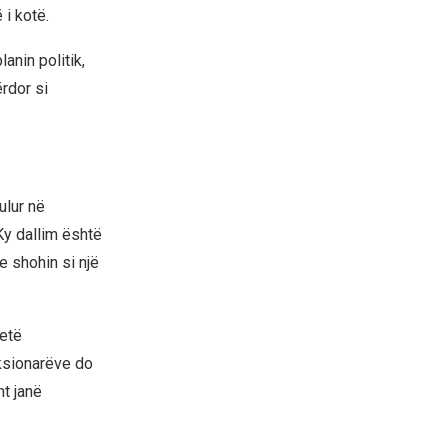
 i kotë.
anin politik,
rdor si
ulur në
 Ky dallim është
e shohin si një
ketë
nksionarëve do
ht janë