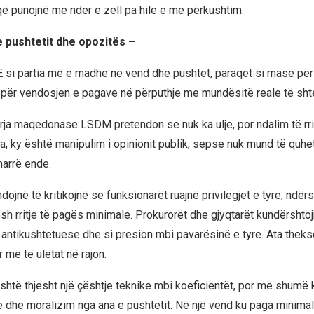
që punojnë me nder e zell pa hile e me përkushtim.
 pushtetit dhe opozitës –
 partia më e madhe në vend dhe pushtet, paraqet si masë për u
për vendosjen e pagave në përputhje me mundësitë reale të shte
rja maqedonase LSDM pretendon se nuk ka ulje, por ndalim të rri
a, ky është manipulim i opinionit publik, sepse nuk mund të quhet
arrë ende.
dojnë të kritikojnë se funksionarët ruajnë privilegjet e tyre, ndër
tesh rritje të pagës minimale. Prokurorët dhe gjyqtarët kundërsht
r antikushtetuese dhe si presion mbi pavarësinë e tyre. Ata thek
r më të ulëtat në rajon.
shtë thjesht një çështje teknike mbi koeficientët, por më shumë 
ke dhe moralizim nga ana e pushtetit. Në një vend ku paga minima