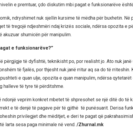
 nivelin e premtuar, çdo diskutim mbi pagat e funksionarëve është
omik, ndryshimet nuk sjellin kursime të mëdha për buxhetin. Në pl
et të tregojë ndjeshmëri ndaj krizës sociale, ndërsa opozita e pë
ë akuzuar shumicën për manipulim.
pagat e funksionarëve?”
ë përgjigje të dyfishtë, teknikisht po, por realisht jo. Ato nuk janë 
nshëm të fjalës, por thjesht nuk janë rritur aq sa do të rriteshin.
t pushteti e quan ulje, opozita e quan manipulim, ndërsa qytetarët 
arg halleve të tyre të përditshme.
në ndonjë veprim konkret mbetet të shpresohet se një ditë do të 
rekt e të denjë të pagave për të gjithë të punësuarit. Derisa fu
oheshin privilegjet dhe mëditjet, e deri te pagat që pakrahasimis
ë larta sesa paga minimale në vend.
/Zhurnal.mk