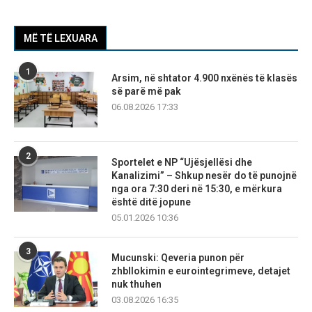
MË TË LEXUARA
1
Arsim, në shtator 4.900 nxënës të klasës
së parë më pak
06.08.2026 17:33
2
Sportelet e NP “Ujësjellësi dhe
Kanalizimi” – Shkup nesër do të punojnë
nga ora 7:30 deri në 15:30, e mërkura
është ditë jopune
05.01.2026 10:36
3
Mucunski: Qeveria punon për
zhbllokimin e eurointegrimeve, detajet
nuk thuhen
03.08.2026 16:35