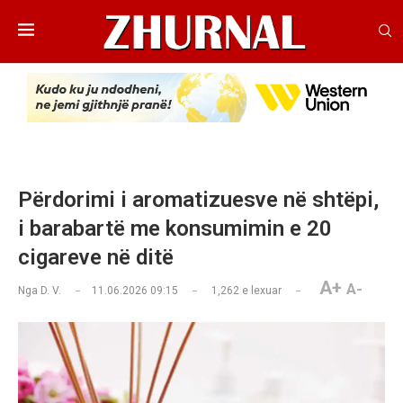
Përdorimi i aromatizuesve në shtëpi,
i barabartë me konsumimin e 20
cigareve në ditë
A+
A-
Nga
D. V.
11.06.2026 09:15
1,262
e lexuar