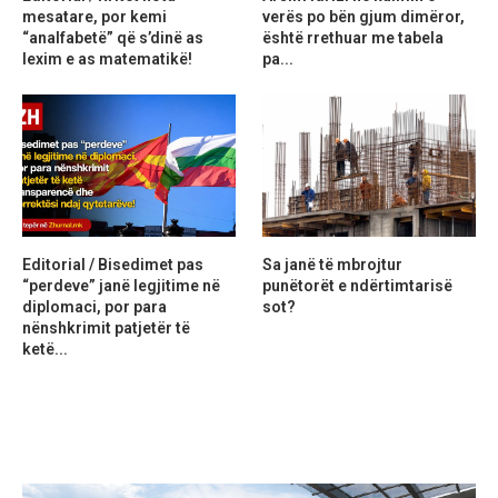
mesatare, por kemi
verës po bën gjum dimëror,
“analfabetë” që s’dinë as
është rrethuar me tabela
lexim e as matematikë!
pa...
Editorial / Bisedimet pas
Sa janë të mbrojtur
“perdeve” janë legjitime në
punëtorët e ndërtimtarisë
diplomaci, por para
sot?
nënshkrimit patjetër të
ketë...