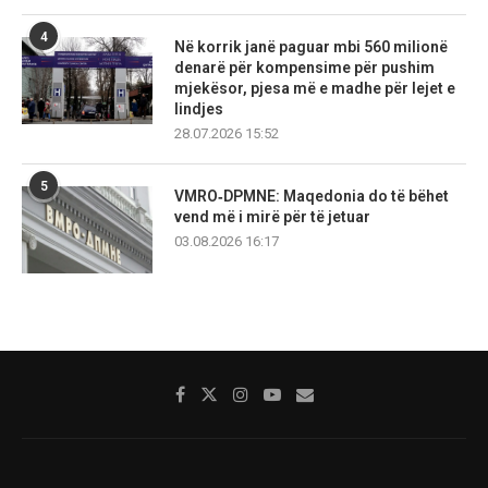
4
Në korrik janë paguar mbi 560 milionë
denarë për kompensime për pushim
mjekësor, pjesa më e madhe për lejet e
lindjes
28.07.2026 15:52
5
VMRO‑DPMNE: Maqedonia do të bëhet
vend më i mirë për të jetuar
03.08.2026 16:17