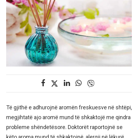
Të gjithë e adhurojnë aromën freskuesve në shtëpi,
megjihtatë ajo aromë mund të shkaktojë me qindra
probleme shëndetësore. Doktorët raportojnë se
këto aroma mund të shkaktojnë, alergji në lëkurë,