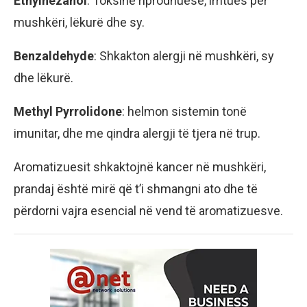
Ethylhezanol
: Toksinë riprodhuese, irritues për
mushkëri, lëkurë dhe sy.
Benzaldehyde
: Shkakton alergji në mushkëri, sy
dhe lëkurë.
Methyl Pyrrolidone
: helmon sistemin tonë
imunitar, dhe me qindra alergji të tjera në trup.
Aromatizuesit shkaktojnë kancer në mushkëri,
prandaj është mirë që t’i shmangni ato dhe të
përdorni vajra esencial në vend të aromatizuesve.