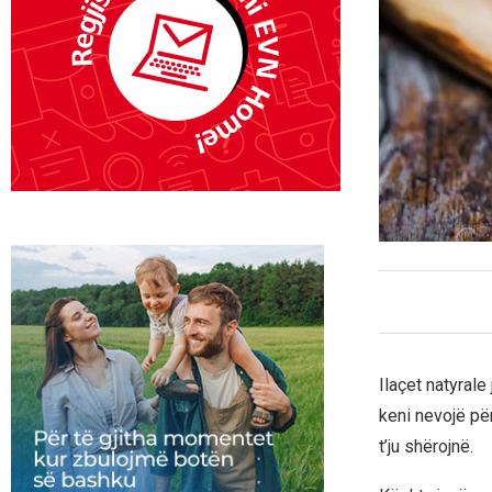
Ilaçet natyral
keni nevojë pë
t’ju shërojnë.