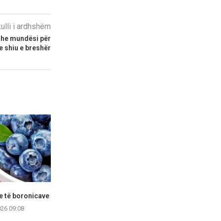
kulli i ardhshëm
 dhe mundësi për
e shiu e breshër
e të boronicave
Çfarë ndodh me trupin tuaj
Pesë veprime t
nëse pini kafenë...
mbajtu
026 09:08
06.08.2026 09:39
06.08.2