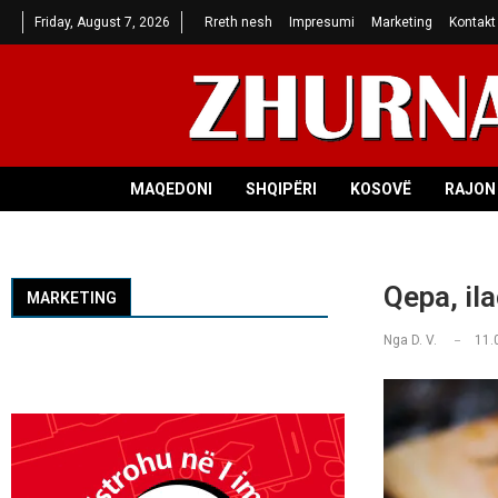
Friday, August 7, 2026
Rreth nesh
Impresumi
Marketing
Kontakt
MAQEDONI
SHQIPËRI
KOSOVË
RAJON 
Qepa, il
MARKETING
Nga
D. V.
11.