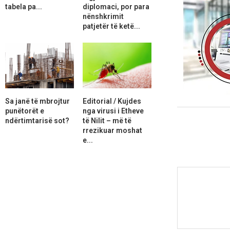
tabela pa...
diplomaci, por para
nënshkrimit
patjetër të ketë...
Sa janë të mbrojtur
Editorial / Kujdes
punëtorët e
nga virusi i Etheve
ndërtimtarisë sot?
të Nilit – më të
rrezikuar moshat
e...