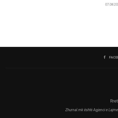
07.08.20
FACE
Rret
Zhurnal.mk është Agjenci e Lajme