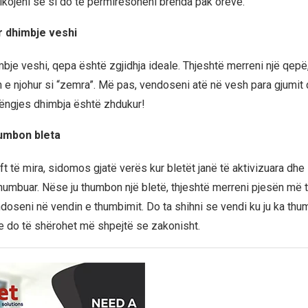
ikojeni se si do të përmirësoheni brenda pak orëve.
 dhimbje veshi
bje veshi, qepa është zgjidhja ideale. Thjeshtë merreni një qepë
n e njohur si “zemra”. Më pas, vendoseni atë në vesh para gjumit 
ëngjes dhimbja është zhdukur!
humbon bleta
t të mira, sidomos gjatë verës kur bletët janë të aktivizuara dhe s
u thumbuar. Nëse ju thumbon një bletë, thjeshtë merreni pjesën më 
oseni në vendin e thumbimit. Do ta shihni se vendi ku ju ka thu
he do të shërohet më shpejtë se zakonisht.