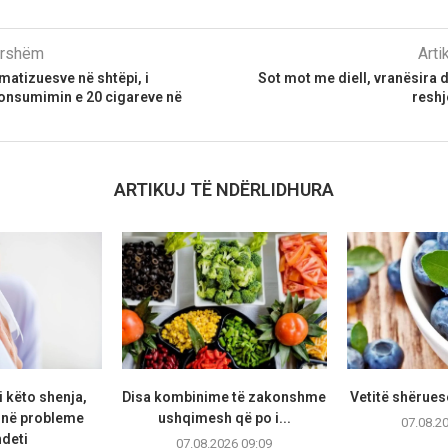
parshëm
Arti
matizuesve në shtëpi, i
Sot mot me diell, vranësira
onsumimin e 20 cigareve në
reshj
ARTIKUJ TË NDËRLIDHURA
i këto shenja,
Disa kombinime të zakonshme
Vetitë shërues
jnë probleme
ushqimesh që po i...
07.08.2
deti
07.08.2026 09:09