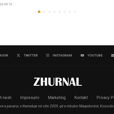
26 09:10
BOOK
TWITTER
INSTAGRAM
YOUTUBE
h nesh
Impresumi
Marketing
Kontakt
Privacy P
ve e pavarur, e themeluar në vitin 2009, që e mbulon Maqedoninë, Kosovën,