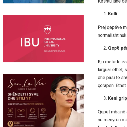
Kështu janë qe
Kolli
Prej qepëve mu
normalisht nuk 
Qepë për
Kjo metodë ësh
larguar ethet,
dhe pasi të shk
çorapen. Ethet 
Keni gri
Qepët mbajnë er
në mënyrën më 