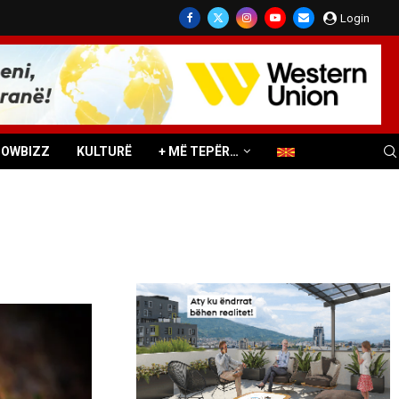
Login
HOWBIZZ
KULTURË
+ MË TEPËR…