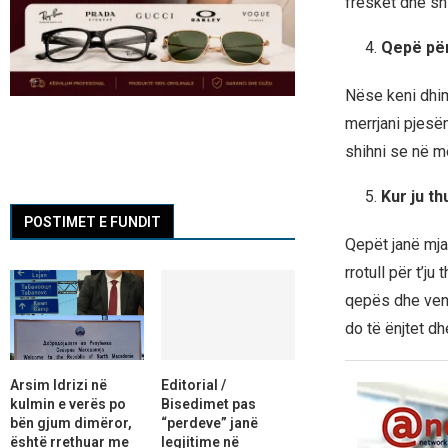
freskët dhe sh
Qepë për
Nëse keni dhim
merrjani pjesë
shihni se në m
Kur ju t
POSTIMET E FUNDIT
Qepët janë mjaf
rrotull për t’j
qepës dhe vend
do të ënjtet d
Arsim Idrizi në
Editorial /
kulmin e verës po
Bisedimet pas
bën gjum dimëror,
“perdeve” janë
është rrethuar me
legjitime në