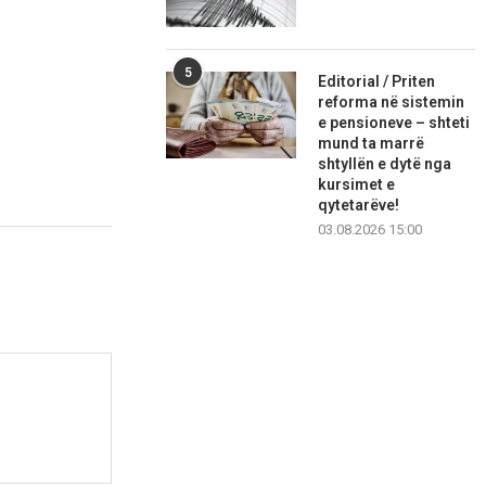
5
Editorial / Priten
reforma në sistemin
e pensioneve – shteti
mund ta marrë
shtyllën e dytë nga
kursimet e
qytetarëve!
03.08.2026 15:00