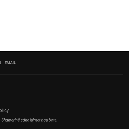
EMAIL
olicy
 Shqipërinë edhe lajmet nga bota.