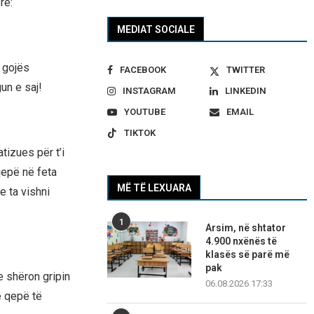
re:
MEDIAT SOCIALE
 gojës
FACEBOOK
TWITTER
un e saj!
INSTAGRAM
LINKEDIN
YOUTUBE
EMAIL
TIKTOK
tizues për t’i
qepë në feta
MË TË LEXUARA
e ta vishni
1
Arsim, në shtator
4.900 nxënës të
klasës së parë më
pak
e shëron gripin
06.08.2026 17:33
ë qepë të