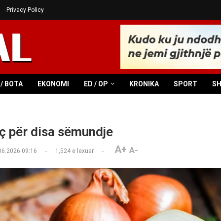
Privacy Policy
/ BOTA
EKONOMI
ED / OP
KRONIKA
SPORT
S
aç për disa sëmundje
A+
A-
06.2026 09:16
1,524
e lexuar