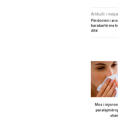
Artikulli i më
Përdorimi i aro
barabartë me k
ditë
Mos i injoron
paralajmëro
shën