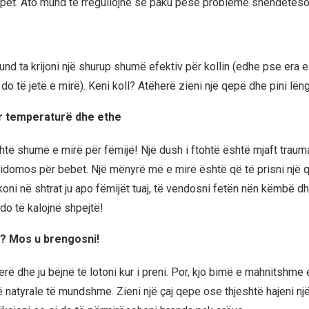
pët. Ato mund të rregullojnë së paku pesë probleme shëndetëso
nd ta krijoni një shurup shumë efektiv për kollin (edhe pse era e
do të jetë e mirë). Keni koll? Atëherë zieni një qepë dhe pini lëng
 temperaturë dhe ethe
të shumë e mirë për fëmijë! Një dush i ftohtë është mjaft trauma
 sidomos për bebet. Një mënyrë më e mirë është që të prisni një 
oni në shtrat ju apo fëmijët tuaj, të vendosni fetën nën këmbë dh
do të kalojnë shpejtë!
p? Mos u brengosni!
ë dhe ju bëjnë të lotoni kur i preni. Por, kjo bimë e mahnitshme 
natyrale të mundshme. Zieni një çaj qepe ose thjeshtë hajeni nj