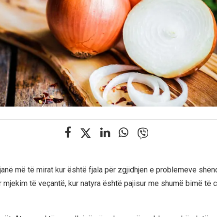
e janë më të mirat kur është fjala për zgjidhjen e problemeve shë
r mjekim të veçantë, kur natyra është pajisur me shumë bimë të c