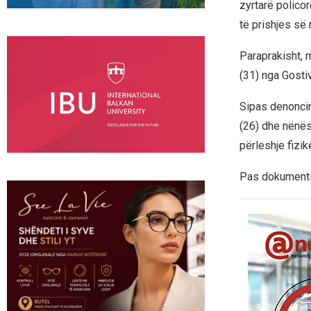
zyrtarë policor
të prishjes së 
Paraprakisht, r
(31) nga Gostiv
Sipas denoncim
(26) dhe nënës 
përleshje fizi
Pas dokumentim