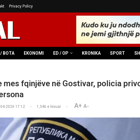
akt
Privacy Policy
/ BOTA
EKONOMI
ED / OP
KRONIKA
SPORT
S
 mes fqinjëve në Gostivar, policia priv
persona
A+
A-
.04.2026 17:12
1,346
e lexuar