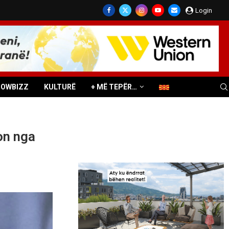
Login
HOWBIZZ
KULTURË
+ MË TEPËR…
on nga