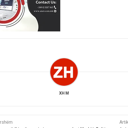
XH M
parshëm
Arti