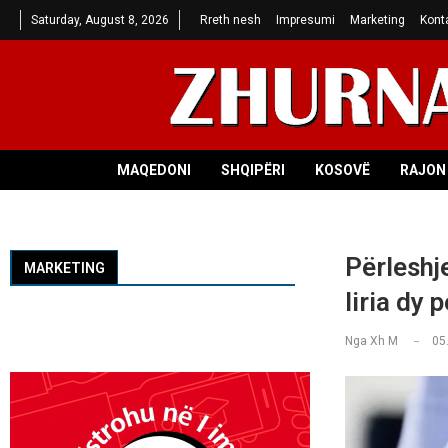
Saturday, August 8, 2026
Rreth nesh
Impresumi
Marketing
Kont
MAQEDONI
SHQIPËRI
KOSOVË
RAJON 
Përleshje
MARKETING
liria dy 
Nga
Xh M
05