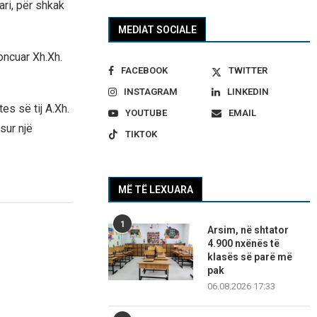
ari, për shkak
MEDIAT SOCIALE
noncuar Xh.Xh.
FACEBOOK
TWITTER
INSTAGRAM
LINKEDIN
s së tij A.Xh.
YOUTUBE
EMAIL
sur një
TIKTOK
MË TË LEXUARA
1
Arsim, në shtator
4.900 nxënës të
klasës së parë më
pak
06.08.2026 17:33