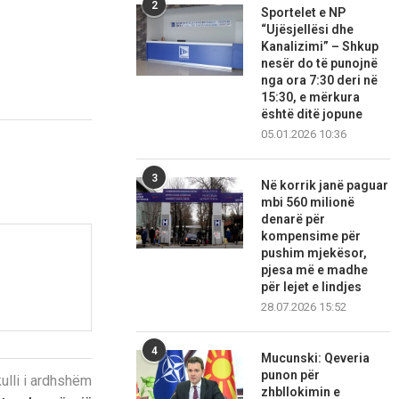
2
Sportelet e NP
“Ujësjellësi dhe
Kanalizimi” – Shkup
nesër do të punojnë
nga ora 7:30 deri në
15:30, e mërkura
është ditë jopune
05.01.2026 10:36
3
Në korrik janë paguar
mbi 560 milionë
denarë për
kompensime për
pushim mjekësor,
pjesa më e madhe
për lejet e lindjes
28.07.2026 15:52
4
Mucunski: Qeveria
punon për
kulli i ardhshëm
zhbllokimin e