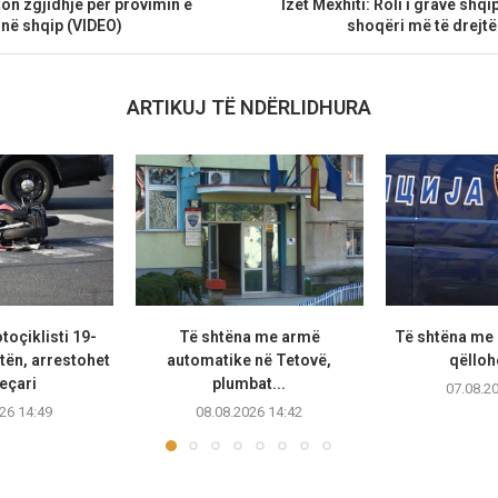
on zgjidhje për provimin e
Izet Mexhiti: Roli i grave shqi
në shqip (VIDEO)
shoqëri më të drejtë 
ARTIKUJ TË NDËRLIDHURA
oçiklisti 19-
Të shtëna me armë
Të shtëna me 
tën, arrestohet
automatike në Tetovë,
qëllohe
eçari
plumbat...
07.08.2
26 14:49
08.08.2026 14:42