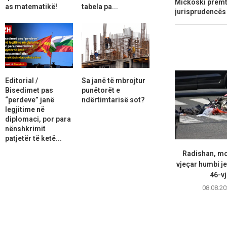
Mickoski premt
as matematikë!
tabela pa...
jurisprudencës 
Editorial /
Sa janë të mbrojtur
Bisedimet pas
punëtorët e
“perdeve” janë
ndërtimtarisë sot?
legjitime në
diplomaci, por para
nënshkrimit
patjetër të ketë...
Radishan, mot
vjeçar humbi je
46-vj
08.08.20