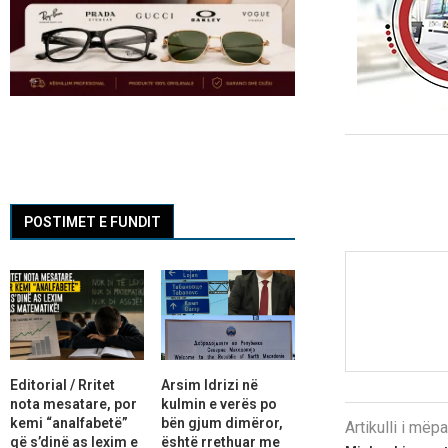
POSTIMET E FUNDIT
Editorial / Rritet
Arsim Idrizi në
nota mesatare, por
kulmin e verës po
kemi “analfabetë”
bën gjum dimëror,
Artikulli i më
që s’dinë as lexim e
është rrethuar me