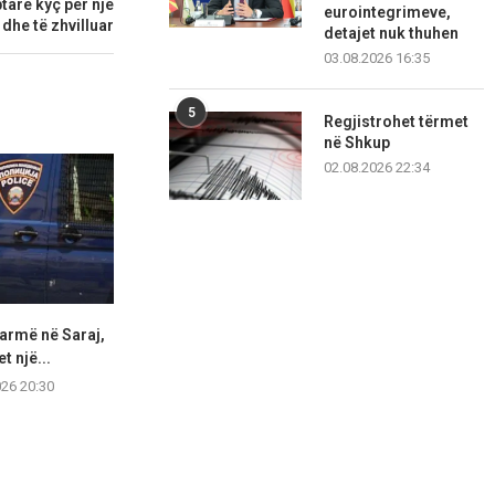
ptare kyç për një
eurointegrimeve,
dhe të zhvilluar
detajet nuk thuhen
03.08.2026 16:35
5
Regjistrohet tërmet
në Shkup
02.08.2026 22:34
armë në Saraj,
Aksident trafiku në Shkup,
Në Shkup një
t një...
humb jetën një 19-vjeçar
ndihmo
026 20:30
07.08.2026 18:57
07.08.2