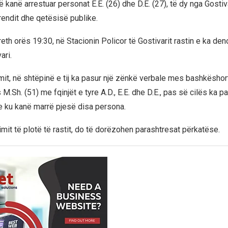
ë kanë arrestuar personat E.E. (26) dhe D.E. (27), të dy nga Gostiv
rendit dhe qetësisë publike.
reth orës 19:30, në Stacionin Policor të Gostivarit rastin e ka de
ari.
it, në shtëpinë e tij ka pasur një zënkë verbale mes bashkëshorte
M.Sh. (51) me fqinjët e tyre A.D., E.E. dhe D.E., pas së cilës ka pa
ke ku kanë marrë pjesë disa persona.
it të plotë të rastit, do të dorëzohen parashtresat përkatëse.