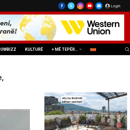
Login
HOWBIZZ
KULTURË
+ MË TEPËR…
e,