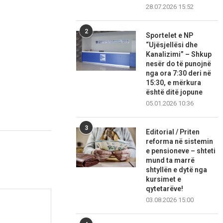
28.07.2026 15:52
2
Sportelet e NP
“Ujësjellësi dhe
Kanalizimi” – Shkup
nesër do të punojnë
nga ora 7:30 deri në
15:30, e mërkura
është ditë jopune
05.01.2026 10:36
3
Editorial / Priten
reforma në sistemin
e pensioneve – shteti
mund ta marrë
shtyllën e dytë nga
kursimet e
qytetarëve!
03.08.2026 15:00