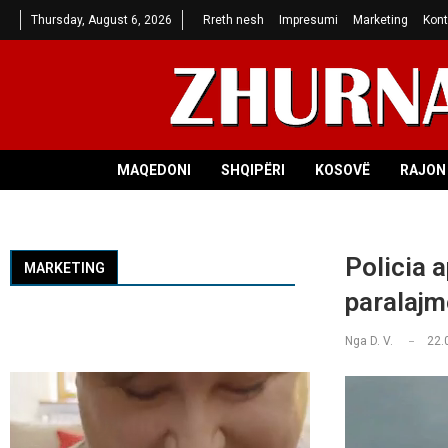
Thursday, August 6, 2026
Rreth nesh
Impresumi
Marketing
Kont
MAQEDONI
SHQIPËRI
KOSOVË
RAJON 
Policia a
MARKETING
paralajm
Nga
D. V.
22.