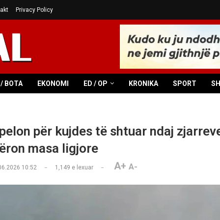
akt
Privacy Policy
/ BOTA
EKONOMI
ED / OP
KRONIKA
SPORT
S
pelon për kujdes të shtuar ndaj zjarrev
ëron masa ligjore
A+
A-
06.2026 10:52
1,149
e lexuar