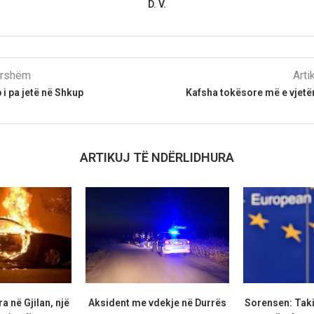
D. V.
parshëm
Arti
 i pa jetë në Shkup
Kafsha tokësore më e vjetë
ARTIKUJ TË NDËRLIDHURA
a në Gjilan, një
Aksident me vdekje në Durrës
Sorensen: Taki