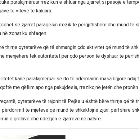
duke paralajmëruar rrezikun e shtuar nga zjarret si pasojë e temp
jave të viteve të kaluara.
ksohet se zjarret paraqesin rrezik të përgjithshëm dhe mund të 
a në zonat ku shfaqen.
rë thirrje qytetarëve që të shmangin çdo aktivitet që mund të shka
jnë menjëherë tek autoritetet për çdo person të dyshuar të përfsh
oritetet kanë paralajmëruar se do të ndërmarrin masa ligjore ndaj t
qoftë me qëllim apo nga pakujdesia, rrezikojnë jetën dhe pronën 
çantë, qytetarëve të rajonit të Pejës u është bërë thirrje që të 
 përdorimit të mjeteve që mund të shkaktojnë zjarr, përfshirë sh
imin e grillave dhe ndezjen e zjarreve në natyrë.