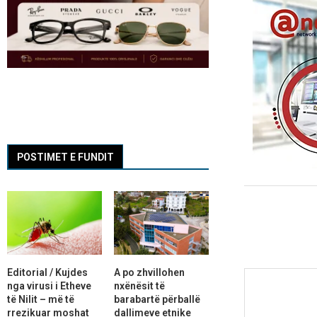
POSTIMET E FUNDIT
Editorial / Kujdes
A po zhvillohen
nga virusi i Etheve
nxënësit të
të Nilit – më të
barabartë përballë
rrezikuar moshat
dallimeve etnike