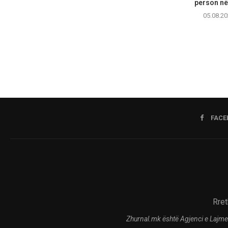
person në 
05.08.20
FACE
Rret
Zhurnal.mk është Agjenci e Lajme