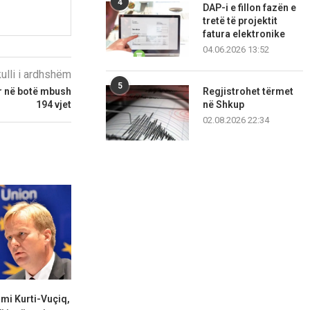
4
DAP-i e fillon fazën e
tretë të projektit
fatura elektronike
04.06.2026 13:52
kulli i ardhshëm
5
Regjistrohet tërmet
r në botë mbush
në Shkup
194 vjet
02.08.2026 22:34
mi Kurti-Vuçiq,
Kuvendi mblidhet nesër për
Përfundon mbl