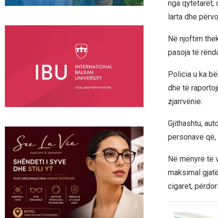
nga qytetarët, 
larta dhe përvo
Në njoftim the
pasoja të rënd
Policia u ka bë
dhe të raporto
zjarrvënie.
Gjithashtu, aut
personave që, 
Në mënyrë të ve
maksimal gjatë
cigaret, përdor