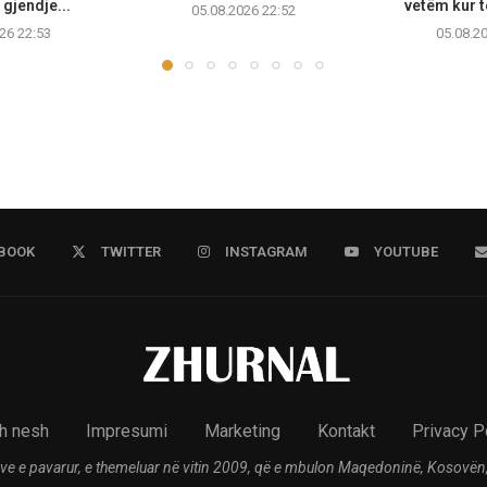
gjendje...
vetëm kur të
05.08.2026 22:52
26 22:53
05.08.2
BOOK
TWITTER
INSTAGRAM
YOUTUBE
h nesh
Impresumi
Marketing
Kontakt
Privacy P
ve e pavarur, e themeluar në vitin 2009, që e mbulon Maqedoninë, Kosovën,