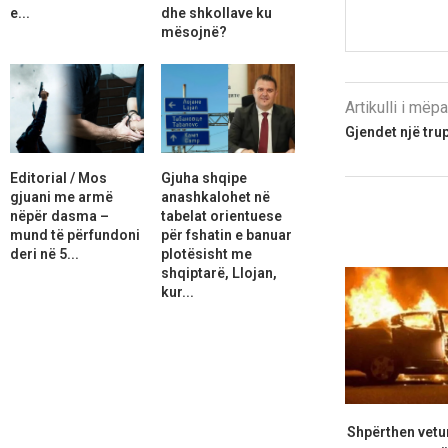
e...
dhe shkollave ku
mësojnë?
Artikulli i më
Gjendet një trup
Editorial / Mos
Gjuha shqipe
gjuani me armë
anashkalohet në
nëpër dasma –
tabelat orientuese
mund të përfundoni
për fshatin e banuar
deri në 5...
plotësisht me
shqiptarë, Llojan,
kur...
Shpërthen vetur