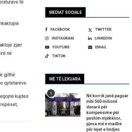
eraturave të
MEDIAT SOCIALE
shkaktojnë
FACEBOOK
TWITTER
INSTAGRAM
LINKEDIN
ktojë zjarr
YOUTUBE
EMAIL
irë në
TIKTOK
ë gjithë
MË TË LEXUARA
e qytetarëve.
1
Në korrik janë paguar
tregojnë kujdes
mbi 560 milionë
krepëset,
denarë për
kompensime për
pushim mjekësor,
pjesa më e madhe
për lejet e lindjes