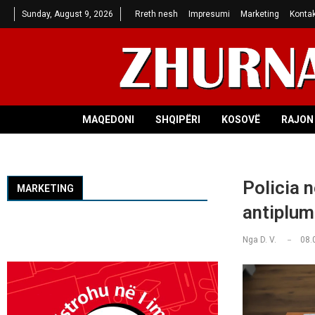
Sunday, August 9, 2026
Rreth nesh
Impresumi
Marketing
Kontak
MAQEDONI
SHQIPËRI
KOSOVË
RAJON 
Policia 
MARKETING
antiplum
Nga
D. V.
08.