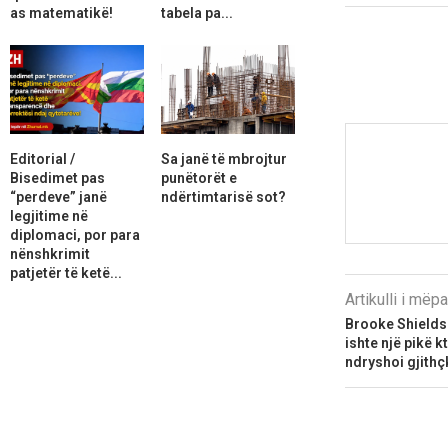
as matematikë!
tabela pa...
Editorial /
Sa janë të mbrojtur
Bisedimet pas
punëtorët e
“perdeve” janë
ndërtimtarisë sot?
legjitime në
diplomaci, por para
nënshkrimit
patjetër të ketë...
Artikulli i më
Brooke Shields t
ishte një pikë k
ndryshoi gjithç