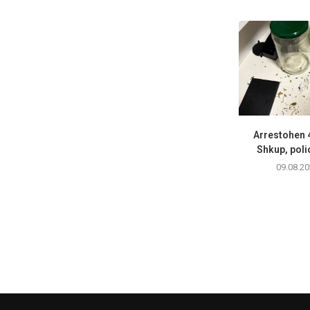
Arrestohen 
Shkup, polici
09.08.20