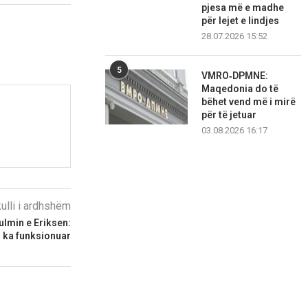
pjesa më e madhe
për lejet e lindjes
28.07.2026 15:52
5
VMRO‑DPMNE:
Maqedonia do të
bëhet vend më i mirë
për të jetuar
03.08.2026 16:17
kulli i ardhshëm
ulmin e Eriksen:
i ka funksionuar