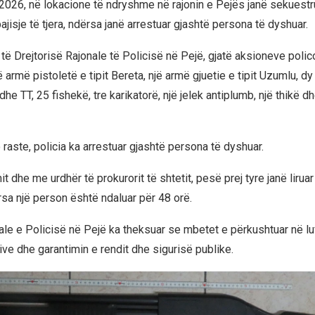
2026, në lokacione të ndryshme në rajonin e Pejës janë sekuestr
jisje të tjera, ndërsa janë arrestuar gjashtë persona të dyshuar.
 të Drejtorisë Rajonale të Policisë në Pejë, gjatë aksioneve polic
 armë pistoletë e tipit Bereta, një armë gjuetie e tipit Uzumlu, d
he TT, 25 fishekë, tre karikatorë, një jelek antiplumb, një thikë dh
raste, policia ka arrestuar gjashtë persona të dyshuar.
it dhe me urdhër të prokurorit të shtetit, pesë prej tyre janë liru
ërsa një person është ndaluar për 48 orë.
nale e Policisë në Pejë ka theksuar se mbetet e përkushtuar në lu
ive dhe garantimin e rendit dhe sigurisë publike.