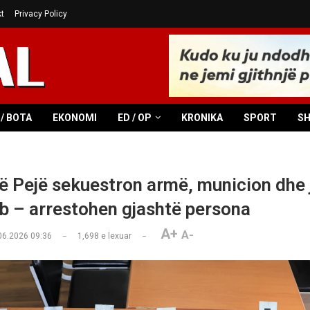
t
Privacy Policy
/ BOTA
EKONOMI
ED / OP
KRONIKA
SPORT
S
në Pejë sekuestron armë, municion dhe 
b – arrestohen gjashtë persona
A+
A-
06.2026 09:36
1,698
e lexuar