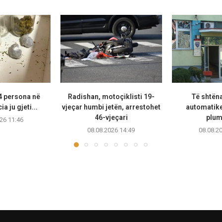
4 persona në
Radishan, motoçiklisti 19-
Të shtën
a ju gjeti...
vjeçar humbi jetën, arrestohet
automatike
46-vjeçari
plum
26 11:46
08.08.2026 14:49
08.08.2