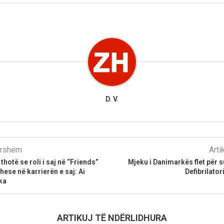
D. V.
parshëm
Arti
hotë se roli i saj në “Friends”
Mjeku i Danimarkës flet për s
these në karrierën e saj: Ai
Defibrilator
ka
ARTIKUJ TË NDËRLIDHURA