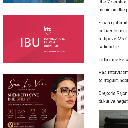
dhe 7 qershor 
municion dhe pa
Sipas njoftimit
sekuestruar një
të tipeve M57 d
radiolidhje.
Lidhur me këto 
Pas intervistim
të rregullt, nd
Drejtoria Rajo
dukurive negat