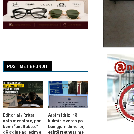
POSTIMET E FUNDIT
Editorial / Rritet
Arsim Idrizi në
nota mesatare, por
kulmin e verës po
kemi “analfabetë”
bën gjum dimëror,
që s’dinë as lexim e
është rrethuar me