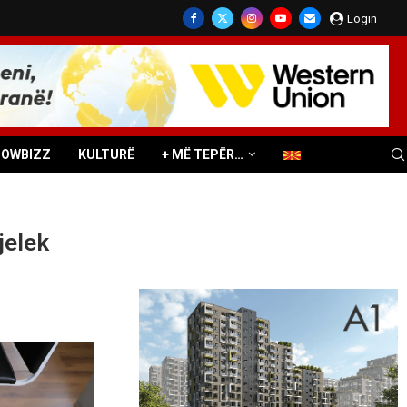
Login
HOWBIZZ
KULTURË
+ MË TEPËR…
jelek