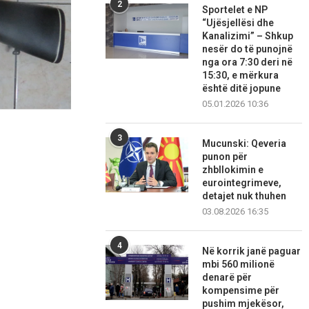
2
Sportelet e NP
“Ujësjellësi dhe
Kanalizimi” – Shkup
nesër do të punojnë
nga ora 7:30 deri në
15:30, e mërkura
është ditë jopune
05.01.2026 10:36
3
Mucunski: Qeveria
punon për
zhbllokimin e
eurointegrimeve,
detajet nuk thuhen
03.08.2026 16:35
4
Në korrik janë paguar
mbi 560 milionë
denarë për
kompensime për
pushim mjekësor,