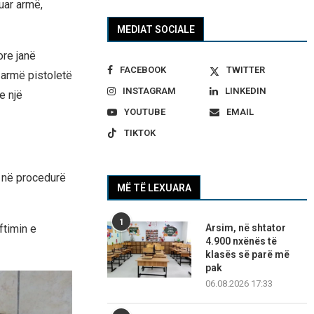
uar armë,
MEDIAT SOCIALE
ore janë
FACEBOOK
TWITTER
y armë pistoletë
INSTAGRAM
LINKEDIN
e një
YOUTUBE
EMAIL
TIKTOK
ar në procedurë
MË TË LEXUARA
1
Arsim, në shtator
ftimin e
4.900 nxënës të
klasës së parë më
pak
06.08.2026 17:33