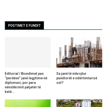
POSTIMET E FUNDIT
Editorial / Bisedimet pas
Sa janë të mbrojtur
“perdeve” janë legjitime në
punëtorët e ndërtimtarisë
diplomaci, por para
sot?
nënshkrimit patjetër të
ketë...