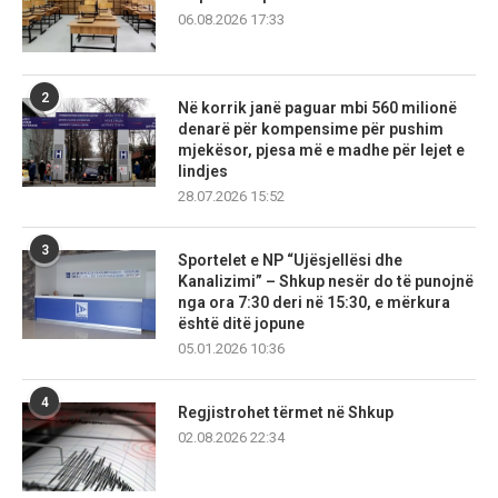
06.08.2026 17:33
2
Në korrik janë paguar mbi 560 milionë
denarë për kompensime për pushim
mjekësor, pjesa më e madhe për lejet e
lindjes
28.07.2026 15:52
3
Sportelet e NP “Ujësjellësi dhe
Kanalizimi” – Shkup nesër do të punojnë
nga ora 7:30 deri në 15:30, e mërkura
është ditë jopune
05.01.2026 10:36
4
Regjistrohet tërmet në Shkup
02.08.2026 22:34