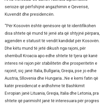
serioze që përfshijnë angazhimin e Qeverisë,
Kuvendit dhe presidencën.
“Për Kosovën është qenësore që të identifikohen
disa shtete që mund të jenë ata që shtyjnë përpara,
agjendën e statusit të vendit kandidat për Kosovën.
Dhe këtu mund të jetë dikush nga rajoni, për
shembull Kroacia apo edhe shtete të tjera që kanë
interes në rajon për stabilitetin dhe prosperitetin e
rajonit, siç janë Italia, Bullgaria, Greqia, pse jo edhe
Austria, Sllovenia dhe Hungaria…Ne e kemi fatin që
katër presidencat e ardhshme të Bashkimit
Evropian janë Lituania, Greqia, Italia dhe Letonia, pra
shtete që parimisht janë të interesuara për progres