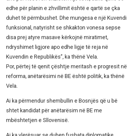
edhe për planin e zhvillimit është e qartë se çka
duhet të përmbushet. Dhe mungesa e një Kuvendi
funksional, natyrisht se shkakton vonesa sepse
disa prej atyre masave kërkojnë miratimet,
ndryshimet ligjore apo edhe ligje të reja në
Kuvendin e Republikës”, ka thënë Vela.
Por, përtej të qenit çështje meritash e progresit në
reforma, anëtarësimi në BE është politik, ka thënë
Vela.
Ai ka përmendur shembullin e Bosnjës që u bë
shtet kandidat për anëtarësim në BE me
mbështetjen e Sllovenisë.
Ai ka vlerësuar se duhen fushata diplomatike