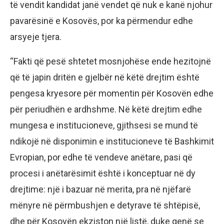
të vendit kandidat janë vendet që nuk e kanë njohur
pavarësinë e Kosovës, por ka përmendur edhe
arsyeje tjera.
“Fakti që pesë shtetet mosnjohëse ende hezitojnë
që të japin dritën e gjelbër në këtë drejtim është
pengesa kryesore për momentin për Kosovën edhe
për periudhën e ardhshme. Në këtë drejtim edhe
mungesa e institucioneve, gjithsesi se mund të
ndikojë në disponimin e institucioneve të Bashkimit
Evropian, por edhe të vendeve anëtare, pasi që
procesi i anëtarësimit është i konceptuar në dy
drejtime: një i bazuar në merita, pra në njëfarë
mënyre në përmbushjen e detyrave të shtëpisë,
dhe për Kosovën ekziston një listë, duke qenë se