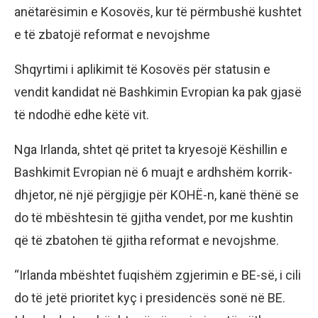
anëtarësimin e Kosovës, kur të përmbushë kushtet
e të zbatojë reformat e nevojshme
Shqyrtimi i aplikimit të Kosovës për statusin e
vendit kandidat në Bashkimin Evropian ka pak gjasë
të ndodhë edhe këtë vit.
Nga Irlanda, shtet që pritet ta kryesojë Këshillin e
Bashkimit Evropian në 6 muajt e ardhshëm korrik-
dhjetor, në një përgjigje për KOHË-n, kanë thënë se
do të mbështesin të gjitha vendet, por me kushtin
që të zbatohen të gjitha reformat e nevojshme.
“Irlanda mbështet fuqishëm zgjerimin e BE-së, i cili
do të jetë prioritet kyç i presidencës sonë në BE.