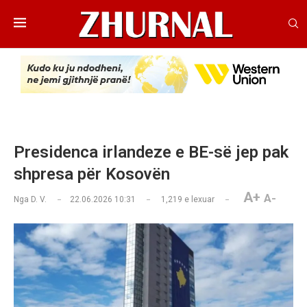
Presidenca irlandeze e BE-së jep pak
shpresa për Kosovën
A+
A-
Nga
D. V.
22.06.2026 10:31
1,219
e lexuar