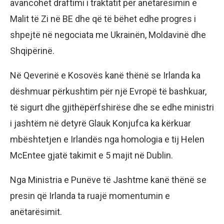
avancohet draftimi i traktatit për anëtarësimin e
Malit të Zi në BE dhe që të bëhet edhe progres i
shpejtë në negociata me Ukrainën, Moldavinë dhe
Shqipërinë.
Në Qeverinë e Kosovës kanë thënë se Irlanda ka
dëshmuar përkushtim për një Evropë të bashkuar,
të sigurt dhe gjithëpërfshirëse dhe se edhe ministri
i jashtëm në detyrë Glauk Konjufca ka kërkuar
mbështetjen e Irlandës nga homologia e tij Helen
McEntee gjatë takimit e 5 majit në Dublin.
Nga Ministria e Punëve të Jashtme kanë thënë se
presin që Irlanda ta ruajë momentumin e
anëtarësimit.