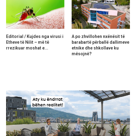
Editorial / Kujdes nga virusi i
A po zhvillohen nxënësit të
Etheve të Nilit – më të
barabartë përballë dallimeve
rrezikuar moshat e...
etnike dhe shkollave ku
mësojnë?