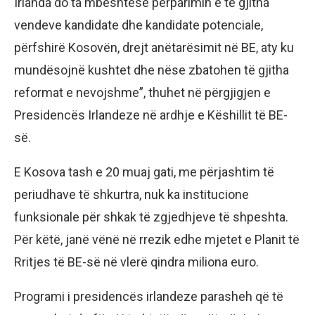
Irlanda do ta mbështesë përparimin e të gjitha
vendeve kandidate dhe kandidate potenciale,
përfshirë Kosovën, drejt anëtarësimit në BE, aty ku
mundësojnë kushtet dhe nëse zbatohen të gjitha
reformat e nevojshme”, thuhet në përgjigjen e
Presidencës Irlandeze në ardhje e Këshillit të BE-
së.
E Kosova tash e 20 muaj gati, me përjashtim të
periudhave të shkurtra, nuk ka institucione
funksionale për shkak të zgjedhjeve të shpeshta.
Për këtë, janë vënë në rrezik edhe mjetet e Planit të
Rritjes të BE-së në vlerë qindra miliona euro.
Programi i presidencës irlandeze parasheh që të