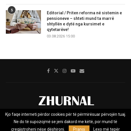
5
Editorial / Priten reforma në sistemin e
pensioneve – shteti mund ta marrë
shtyllën e dytë nga kursimet e
qytetarëve!
03.08.2026 15:00
Kjo faqe interneti përdor cookies për të përmirësuar përvojën tuaj.
Rreth nesh
Impresumi
Marketing
Kontakt
Ne do të supozojmë se jeni dakord me këtë, por mund të
Privacy Policy
çregjistroheni nëse dëshironi.
Pranoj
Lexo më tepër