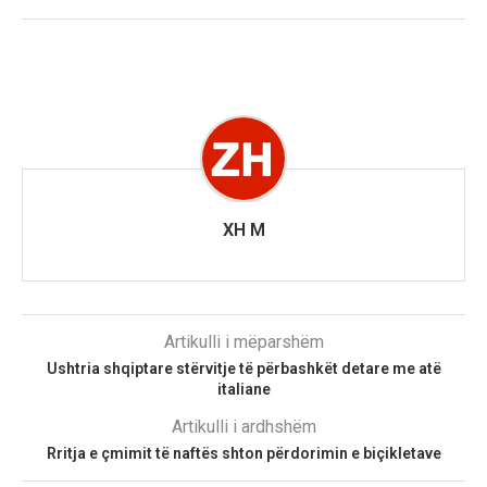
XH M
Artikulli i mëparshëm
Ushtria shqiptare stërvitje të përbashkët detare me atë
italiane
Artikulli i ardhshëm
Rritja e çmimit të naftës shton përdorimin e biçikletave