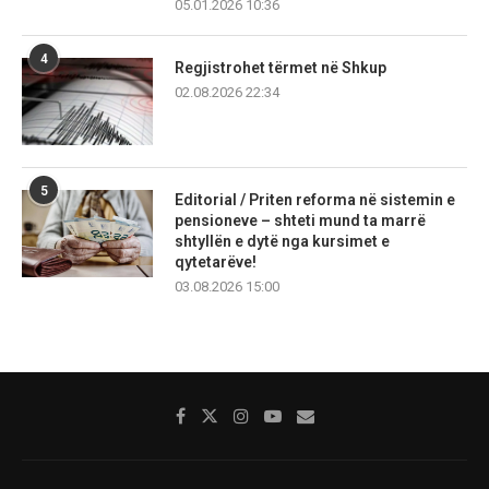
05.01.2026 10:36
4
Regjistrohet tërmet në Shkup
02.08.2026 22:34
5
Editorial / Priten reforma në sistemin e
pensioneve – shteti mund ta marrë
shtyllën e dytë nga kursimet e
qytetarëve!
03.08.2026 15:00