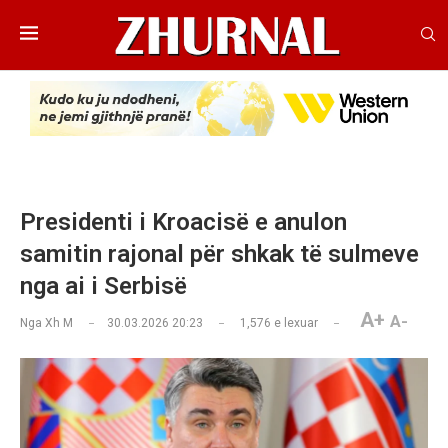
Presidenti i Kroacisë e anulon
samitin rajonal për shkak të sulmeve
nga ai i Serbisë
A+
A-
Nga
Xh M
30.03.2026 20:23
1,576
e lexuar