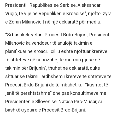
Presidenti i Republikës së Serbisë, Aleksandar
Vuçiç, të vijë në Republikën e Kroacisë”, njoftoi zyra
e Zoran Milanovicit në një deklaratë për media.
“Si bashkëkryetar i Procesit Brdo-Brijuni, Presidenti
Milanovic ka vendosur të anulojë takimin e
planifikuar në Kroaci, i cili u është njoftuar krerëve
të shteteve që supozohej të merrnin pjesë në
takimin për Brijunin”, thuhet në deklaratë, duke
shtuar se takimi i ardhshëm i krerëve të shteteve të
Procesit Brdo-Brijuni do të mbahet kur “kushtet të
jenë të përshtatshme” dhe pas konsultimeve me
Presidenten e Sllovenisë, Nataša Pirc-Musar, si
bashkëkryetare e Procesit Brdo-Brijuni.