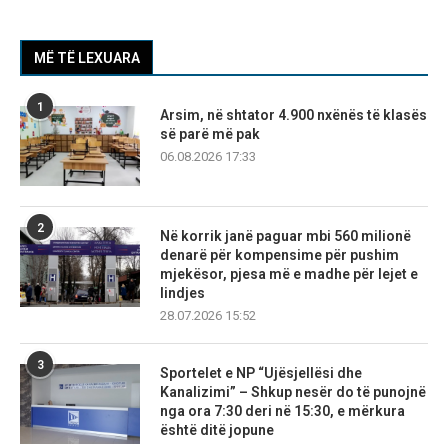
MË TË LEXUARA
1
Arsim, në shtator 4.900 nxënës të klasës
së parë më pak
06.08.2026 17:33
2
Në korrik janë paguar mbi 560 milionë
denarë për kompensime për pushim
mjekësor, pjesa më e madhe për lejet e
lindjes
28.07.2026 15:52
3
Sportelet e NP “Ujësjellësi dhe
Kanalizimi” – Shkup nesër do të punojnë
nga ora 7:30 deri në 15:30, e mërkura
është ditë jopune