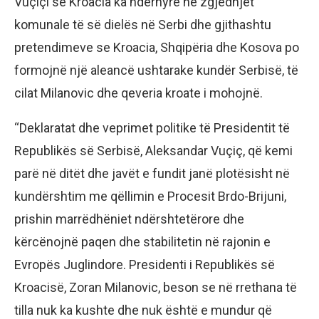
Vuçiçi se Kroacia ka ndërhyrë në zgjedhjet
komunale të së dielës në Serbi dhe gjithashtu
pretendimeve se Kroacia, Shqipëria dhe Kosova po
formojnë një aleancë ushtarake kundër Serbisë, të
cilat Milanovic dhe qeveria kroate i mohojnë.
“Deklaratat dhe veprimet politike të Presidentit të
Republikës së Serbisë, Aleksandar Vuçiç, që kemi
parë në ditët dhe javët e fundit janë plotësisht në
kundërshtim me qëllimin e Procesit Brdo-Brijuni,
prishin marrëdhëniet ndërshtetërore dhe
kërcënojnë paqen dhe stabilitetin në rajonin e
Evropës Juglindore. Presidenti i Republikës së
Kroacisë, Zoran Milanovic, beson se në rrethana të
tilla nuk ka kushte dhe nuk është e mundur që