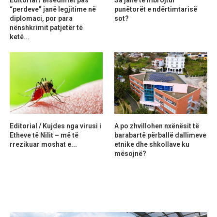
“perdeve” janë legjitime në
punëtorët e ndërtimtarisë
diplomaci, por para
sot?
nënshkrimit patjetër të
ketë...
Editorial / Kujdes nga virusi i
A po zhvillohen nxënësit të
Etheve të Nilit – më të
barabartë përballë dallimeve
rrezikuar moshat e...
etnike dhe shkollave ku
mësojnë?