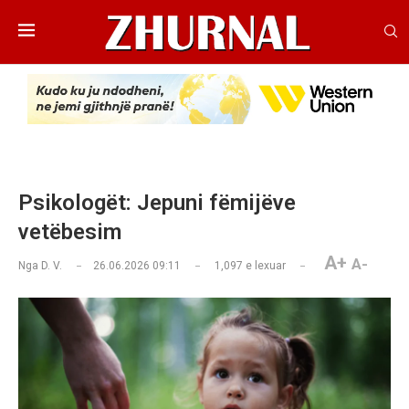
Psikologët: Jepuni fëmijëve
vetëbesim
A+
A-
Nga
D. V.
26.06.2026 09:11
1,097
e lexuar