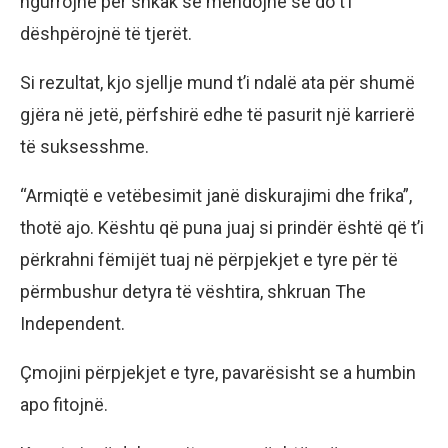
ngurrojnë për shkak se mendojnë se do t’i
dëshpërojnë të tjerët.
Si rezultat, kjo sjellje mund t’i ndalë ata për shumë
gjëra në jetë, përfshirë edhe të pasurit një karrierë
të suksesshme.
“Armiqtë e vetëbesimit janë diskurajimi dhe frika”,
thotë ajo. Kështu që puna juaj si prindër është që t’i
përkrahni fëmijët tuaj në përpjekjet e tyre për të
përmbushur detyra të vështira, shkruan The
Independent.
Çmojini përpjekjet e tyre, pavarësisht se a humbin
apo fitojnë.