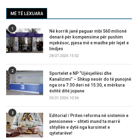
MË TË LEXUARA
1
Në korrik janë paguar mbi 560 milionë
denarë për kompensime për pushim
mjekësor, pjesa më e madhe për lejet e
lindjes
28.07.2026 15:52
2
Sportelet e NP “Ujësjellësi dhe
Kanalizimi” – Shkup nesër do të punojnë
nga ora 7:30 deri në 15:30, e mërkura
është ditë jopune
05.01.2026 10:36
3
Editorial / Priten reforma në sistemin e
pensioneve – shteti mund ta marrë
shtyllën e dytë nga kursimet e
qytetarëve!