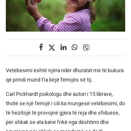
Vetëbesimi është njëra ndër dhuratat më të bukura
që prindi mund t’ia bëjë fëmijës së tij.
Carl Pickhardt psikologu dhe autori i 15 librave,
thotë se një fëmijë i cili ka mungesë vetëbesimi, do
të hezitojë të provojnë gjëra të reja dhe sfiduese,
për shkak se ata kanë frikë nga dështimi dhe