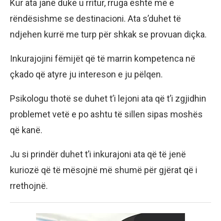
Kur ata janë duke u rritur, rruga është më e
rëndësishme se destinacioni. Ata s’duhet të
ndjehen kurrë me turp për shkak se provuan diçka.
Inkurajojini fëmijët që të marrin kompetenca në
çkado që atyre ju intereson e ju pëlqen.
Psikologu thotë se duhet t’i lejoni ata që t’i zgjidhin
problemet vetë e po ashtu të sillen sipas moshës
që kanë.
Ju si prindër duhet t’i inkurajoni ata që të jenë
kuriozë që të mësojnë më shumë për gjërat që i
rrethojnë.