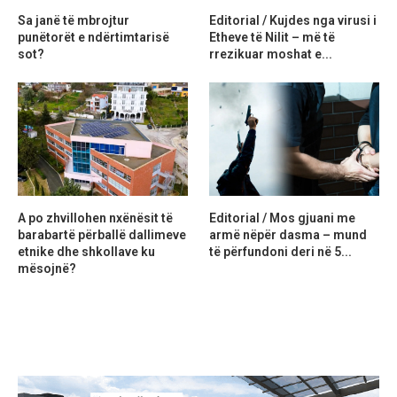
Sa janë të mbrojtur
Editorial / Kujdes nga virusi i
punëtorët e ndërtimtarisë
Etheve të Nilit – më të
sot?
rrezikuar moshat e...
A po zhvillohen nxënësit të
Editorial / Mos gjuani me
barabartë përballë dallimeve
armë nëpër dasma – mund
etnike dhe shkollave ku
të përfundoni deri në 5...
mësojnë?